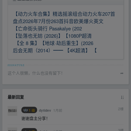
【动力火车合集】精选摇滚组合动力火车207首
盘点2026年7月份263首抖音欧美爆火英文
【亡命街头骑行 Pasakalye (202
【坠落也无妨 (2026)】【1080P超清
【全 8 集】【地球·劫后重生】(2026
后会无期（2014）━━ 【4K超清】 【
这个人很懒，什么也没有留下！
➦
最新回复
2
楼
1 级
1月前
dytidev
谢谢盘主分享！
3
楼