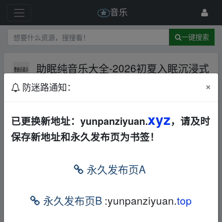
音乐
一键搜索
助眠纯音乐大全-2026初夏入眠沉浸式
治愈系轻音乐精选推荐[MP3+2.25G
×
防迷路通知：
B]
夸克网盘
纯音乐
合集
打包
258 级
1月前
benben2020
xyz
已更换新地址：yunpanziyuan.
，请及时
保存新地址和永久发布页为书签！
▪fr om w▁ww.y_un、pan▂zi▂yu an.xy﹏z
永久发布页A
助眠纯音乐大全-2026初夏入眠沉浸式治愈系
轻音乐精选推荐 [MP3+2.25GB]
▪fr om w▁ww.y_u
永久发布页B
:yunpanziyuan.
top
n、pan▂zi▂yu an.xy﹏z