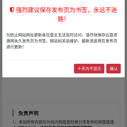
我用
夸克
网盘分享了「助眠纯音乐大全-2026
强烈建议保存发布页为书签，永远不迷
初夏入眠沉浸式治愈系轻音乐精选推荐 [MP3
路！
+2.25GB]FsFSIGAFPm_M.rar」，点击
链接
即
可保存。打开「
夸克
APP」，无需下载在线播
为防止网站网址更新各位盘主无法及时访问，请尽快保存云盘资
放视频，畅享原画5倍速，支持电视投屏。
源网永久发布页为书签，网站如关站维护，最新消息将在发布页
进行更新！
链接
：
本帖含有隐藏内容，请您
回复
后查看
十天内不显示
确认
▪fr om w▁ww.y_un、pan▂zi▂yu an.xy﹏z
▪fr om w▁ww.y_un、pan▂zi▂yu an.xy﹏z
免责声明
1，本站所有内容均为站内网盘爱好者分享发布的网盘链接