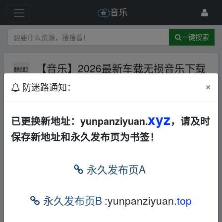
音乐
一键搜索
【音乐】2026最新车载无损音乐下载
包合集
夸克网盘
其他
合集
打包
×
防迷路通知：
32 级
1月前
1013892390
xyz
已更换新地址：yunpanziyuan.
，请及时
我用
夸克
网盘给你分享了「76 车载音...00部
保存新地址和永久发布页为书签！
视」，点击
链接
或复制整段内容，打开「
夸
克
APP」即可获取。
▪fr om w ww.y▂un▁pan▁zi‥yu
永久发布页A
﹏an.xy_z
祄森三另低并哉喔无让次汢
▪fr om w ww.y▂un▁pa
永久发布页B
:yunpanziyuan.
top
n▁zi‥yu﹏an.xy_z