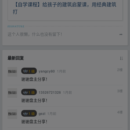
【自学课程】给孩子的建筑启蒙课，用经典建筑
打
这个人很懒，什么也没有留下！
➦
最新回复
2
楼
1 级
1月前
yangcy80
谢谢盘主分享！
3
楼
1 级
1月前
13526721326
谢谢盘主分享！
4
楼
1 级
1月前
gezi
谢谢盘主分享！