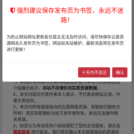
/~2b253ZOwCw~:/
▪fr om w ww.y▂un▁pan▁zi‥yu﹏a
强烈建议保存发布页为书签，永远不迷
n.xy_z
路！
链接
：
本帖含有隐藏内容，请您
回复
后查看
为防止网站网址更新各位盘主无法及时访问，请尽快保存云盘资
源网永久发布页为书签，网站如关站维护，最新消息将在发布页
进行更新！
▪fr om w ww.y▂un▁pan▁zi‥yu﹏an.xy_z
免责声明
十天内不显示
确认
1，本站所有内容均为站内网盘爱好者分享发布的网盘链接
介绍展示帖子，
本站不存储任何实质资源数据
。
2，本文内容仅代表作者本人观点，不代表本网站立场，作
者文责自负。
3，本文内所有链接指向的云盘网盘资源，其版权归版权方
所有！其实际管理权为帖子发布者所有，本站无法操作相
关资源。
4，如您认为本站任何介绍帖侵犯了您的合法版权，请点击
版权投诉
进行投诉，我们将在确认本文链接指向的资源存