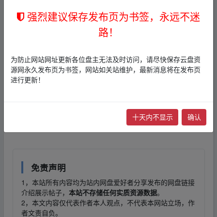
📄 《高考数学•一点一题型》下册.pdf (256.1
强烈建议保存发布页为书签，永远不迷
MB)
路！
📄 《高考数学•一点一题型》中册.pdf (191.1
MB)
_fr、om w‥ww.y_un pan▁zi yu an.xy‥z
为防止网站网址更新各位盘主无法及时访问，请尽快保存云盘资
源网永久发布页为书签，网站如关站维护，最新消息将在发布页
夸克
网盘下载：
进行更新！
网盘
链接
：
本帖含有隐藏内容，请您
回复
后查看
十天内不显示
确认
_fr、om w‥ww.y_un pan▁zi yu an.xy‥z
免责声明
1，本站所有内容均为站内网盘爱好者分享发布的网盘链接
介绍展示帖子，
本站不存储任何实质资源数据
。
2，本文内容仅代表作者本人观点，不代表本网站立场，作
者文责自负。