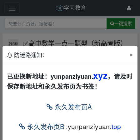
学习教育
一键搜索
✅️高中数学一点一题型（新高考版）
【506.4MB】
夸克网盘
文档
×
防迷路通知：
168 级
1月前
woaixuexia
xyz
已更换新地址：yunpanziyuan.
，请及时
✅️高中数学一点一题型（新高考版）
_fr、om
保存新地址和永久发布页为书签！
w‥ww.y_un pan▁zi yu an.xy‥z
内容预览：
_fr、om w‥ww.y_un pan▁zi yu an.xy‥z
永久发布页A
📄 《高考数学•一点一题型》上册.pdf (58.5 M
永久发布页B
:yunpanziyuan.
top
B)