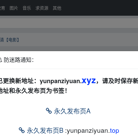
教育
图片
音乐
求资源
其他
高清【电影】
防迷路通知：
蓝光高清【电影】
夸克网盘
xyz
已更换新地址：yunpanziyuan.
，请及时保存
地址和永久发布页为书签！
永久发布页A
永久发布页B
:yunpanziyuan.
top
的网盘链接介绍展示帖子，
本站不存储任何实质资源数据
。
站立场，作者文责自负。