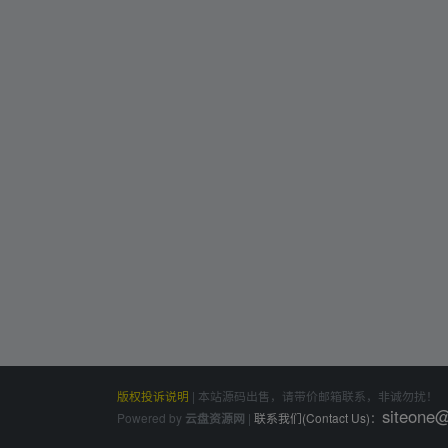
版权投诉说明
|
本站源码出售，请带价邮箱联系，非诚勿扰！
siteone
Powered by
|
联系我们(Contact Us)：
云盘资源网