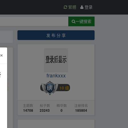
繁體
登录
一键搜索
发 布 分 享
×
新
frankxxx
10 级
主题数
帖子数
精华数
注册排名
14708
23243
0
185804