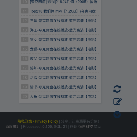
10
[夸克网盘][影视]218.我们俩（2005）国语
中字
11
Top218.我们俩.mkv【1.2GB】}夸克网盘
12
三体-夸克网盘在线播放-蓝光高清【电影】
13
海王-夸克网盘在线播放-蓝光高清【电影】
14
猫女-夸克网盘在线播放-蓝光高清【电影】
15
龙猫-夸克网盘在线播放-蓝光高清【电影】
16
教父-夸克网盘在线播放-蓝光高清【电影】
17
熔炉-夸克网盘在线播放-蓝光高清【电影】
18
活着-夸克网盘在线播放-蓝光高清【电影】
19
情书-夸克网盘在线播放-蓝光高清【电影】
20
大鱼-夸克网盘在线播放-蓝光高清【电影】
隐私政策 / Privacy Policy
|
分享，让资源更有价值！
百度统计
|
Processed:
, SQL:
|
感谢
恒创科技
赞助
0.105
21