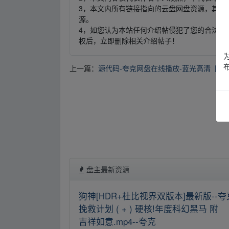
3，本文内所有链接指向的云盘网盘资源，其版
源。
4，如您认为本站任何介绍帖侵犯了您的合法版
权后，立即删除相关介绍帖子！
上一篇：
源代码-夸克网盘在线播放-蓝光高清【电
盘主最新资源
狗神[HDR+杜比视界双版本]最新版--夸
挽救计划 ( + ) 硬核!年度科幻黑马 附
吉祥如意.mp4--夸克