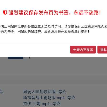
权归版权方所有！其实际管理权为帖子发布者所有，本站无法操作相关资
强烈建议保存发布页为书签，永远不迷路！
权，请点击
版权投诉
进行投诉，我们将在确认本文链接指向的资源存在
为防止网站网址更新各位盘主无法及时访问，请尽快保存云盘资源网永久
布页为书签，网站如关站维护，最新消息将在发布页进行更新！
影】
下一篇：
219.不一样的天空（1993）-夸克
十天内不显示
确认
收藏
0
克
鬼玩人崛起最新版--夸克
新福音战士剧场版.mp4--夸克
杰伊·比姆.mp4--夸克