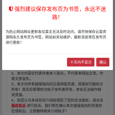
强烈建议保存发布页为书签，永远不迷
_fr om w ww.y▁un▂pan▪zi▪yu‥an.xy、z
提取码:96d1
路！
_fr om w ww.y▁un▂pan▪zi▪yu‥an.xy、z
复制这段内容打开「百度网盘APP 即可获
为防止网站网址更新各位盘主无法及时访问，请尽快保存云盘资
取」
_fr om w ww.y▁un▂pan▪zi▪yu‥an.xy、z
源网永久发布页为书签，网站如关站维护，最新消息将在发布页
进行更新！
免责声明
十天内不显示
确认
1，本站所有内容均为站内网盘爱好者分享发布的网盘链接
介绍展示帖子，
本站不存储任何实质资源数据
。
2，本文内容仅代表作者本人观点，不代表本网站立场，作
者文责自负。
3，本文内所有链接指向的云盘网盘资源，其版权归版权方
所有！其实际管理权为帖子发布者所有，本站无法操作相
关资源。
4，如您认为本站任何介绍帖侵犯了您的合法版权，请点击
版权投诉
进行投诉，我们将在确认本文链接指向的资源存
在侵权后，立即删除相关介绍帖子！