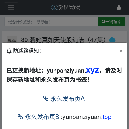
影视/动漫
一键搜索
89.若她真如天使般纯洁（47集）
百度网盘
×
防迷路通知：
131 级
1月前
cjl222
xyz
已更换新地址：yunpanziyuan.
，请及时
保存新地址和永久发布页为书签！
【超级会员V1】通过百度网盘分享的文件：8
9.若她真如天…
_fr om w ww.y▁un▂pan▪zi▪yu‥an.x
永久发布页A
y、z
链接
:
永久发布页B
:yunpanziyuan.
top
本帖含有隐藏内容，请您
回复
后查看