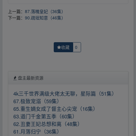
上一篇：
87.落魄皇妃（36集）
下一篇：
90.疏垣知意（46集）
收藏
0
盘主最新资源
4k三千世界满级大佬太无聊，星际篇（51集）
67.极致宠溺（59集）
65.重生嫡女成了督主心尖宠（16集）
63.道门千金第五季（60集）
62.丑妻王妃总想和离（48集）
61.月落归宁（36集）