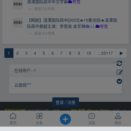
清潭国际高中中文字幕
夸克
←
赳赳
2小时前
【韩剧】清潭国际高中[2023]🔥10集完结🔥清潭国
际高中悬疑主演：李恩泉.金艺琳
AL
夸克
←
赳赳
2小时前
1
2
3
4
5
6
7
8
9
10
...33117
▶
在线用户--1
云盘网***
登录 / 注册
版权投诉说明
|
本站源码出售，请带
隐私政策 / Privacy Policy
|
分享，让
价邮箱联系，非诚勿扰！
资源更有价值！
Powered by
|
联系我们
百度统计
|
Processed:
, SQL:
云盘资源网
0.012
首页
分类
消息
我的
(Contact Us)：
|
感谢
恒创科技
赞助
10