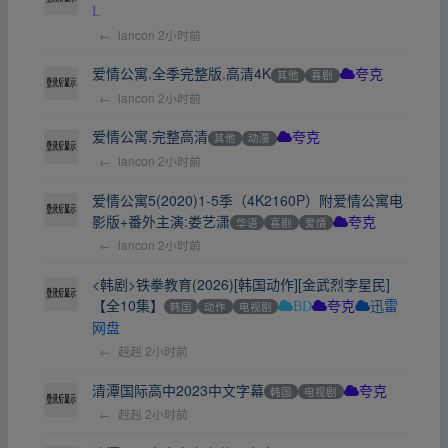
L
←
lancon
2小时前
爱情公寓.全季完整版.高清4K
其他
喜剧
夸克
←
lancon
2小时前
爱情公寓.完整高清
其他
动漫
夸克
←
lancon
2小时前
爱情公寓5(2020)1-5季（4K2160P）附爱情公寓电
影版+番外主演:娄艺潇
华语
喜剧
爱情
夸克
←
lancon
2小时前
<韩剧>铁拳教育(2026)[韩国动作][金武烈李星民]
【全10集】
韩国
动作
电视剧
BD
夸克
迅雷
网盘
←
赳赳
2小时前
清潭国际高中2023中文字幕
韩国
电视剧
夸克
←
赳赳
2小时前