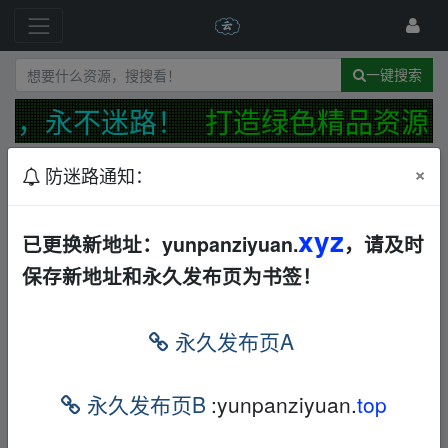
一键搜索
页，永不迷路！
打造绿色精品资源
×
防迷路通知：
发布规范
防迷路公告
最新
精华
xyz
网站【反馈】【建议】【投诉】综合接受处理帖
已更换新地址：yunpanziyuan.
，请及时
📢
保存新地址和永久发布页为书签！
←
13477835830
18天前
Ma.nus资料&DeepSeek全场景工具包
文档
其他
永久发布页A
夸克
←
wohnfgh
1小时前
永久发布页B
:yunpanziyuan.
top
黑马DeepSeek2025AI+新媒体搞钱指南
电子书
迅雷网盘