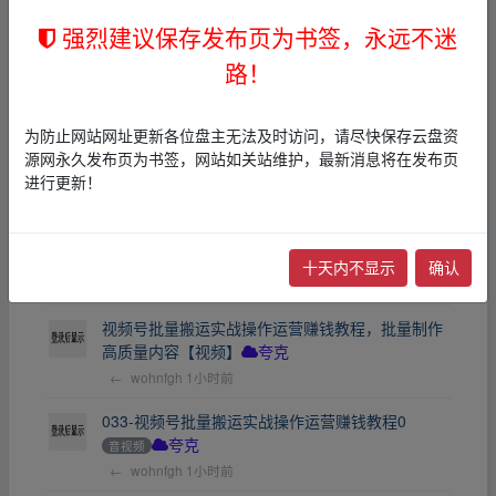
←
wohnfgh
1小时前
强烈建议保存发布页为书签，永远不迷
【学习资料】DeepSeek资料（包含ai工具课，ai生
路！
成PPT，写小说指令等）【夸克网盘】
奇幻玄幻
夸克
←
wohnfgh
1小时前
为防止网站网址更新各位盘主无法及时访问，请尽快保存云盘资
源网永久发布页为书签，网站如关站维护，最新消息将在发布页
DeepSeek+AI搞钱指令库/
文档
电子书
其他
夸
进行更新！
克
←
wohnfgh
1小时前
视频号批量搬运实战赚钱教程
音视频
其他
夸克
十天内不显示
确认
←
wohnfgh
1小时前
视频号批量搬运实战操作运营赚钱教程，批量制作
高质量内容【视频】
夸克
←
wohnfgh
1小时前
033-视频号批量搬运实战操作运营赚钱教程0
音视频
夸克
←
wohnfgh
1小时前