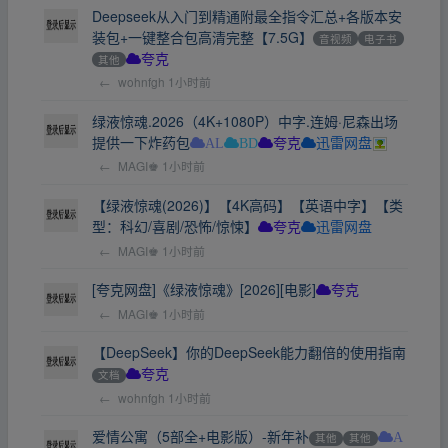
Deepseek从入门到精通附最全指令汇总+各版本安
装包+一键整合包高清完整【7.5G】
音视频
电子书
其他
夸克
←
wohnfgh
1小时前
绿液惊魂.2026（4K+1080P）中字.连姆·尼森出场
提供一下炸药包
AL
BD
夸克
迅雷网盘
←
MAGI♚
1小时前
【绿液惊魂(2026)】【4K高码】【英语中字】【类
型：科幻/喜剧/恐怖/惊悚】
夸克
迅雷网盘
←
MAGI♚
1小时前
[夸克网盘]《绿液惊魂》[2026][电影]
夸克
←
MAGI♚
1小时前
【DeepSeek】你的DeepSeek能力翻倍的使用指南
文档
夸克
←
wohnfgh
1小时前
爱情公寓（5部全+电影版）-新年补
其他
其他
A