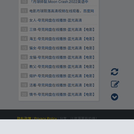
月劫余生/2009月球（2.6GB）
10
「月球碎裂.Moon Crash.2022英语中
字.mp4」
11
电影月球陨落高清视频在线观看，百度网
盘下载
12
女人-夸克网盘在线播放-蓝光高清
13
三体-夸克网盘在线播放-蓝光高清【电影】
14
海王-夸克网盘在线播放-蓝光高清【电影】
15
猫女-夸克网盘在线播放-蓝光高清【电影】
16
龙猫-夸克网盘在线播放-蓝光高清【电影】
17
教父-夸克网盘在线播放-蓝光高清【电影】
18
熔炉-夸克网盘在线播放-蓝光高清【电影】
19
活着-夸克网盘在线播放-蓝光高清【电影】
20
情书-夸克网盘在线播放-蓝光高清【电影】
隐私政策 / Privacy Policy
|
分享，让资源更有价值！
百度统计
|
Processed:
, SQL:
|
感谢
恒创科技
赞助
0.113
21