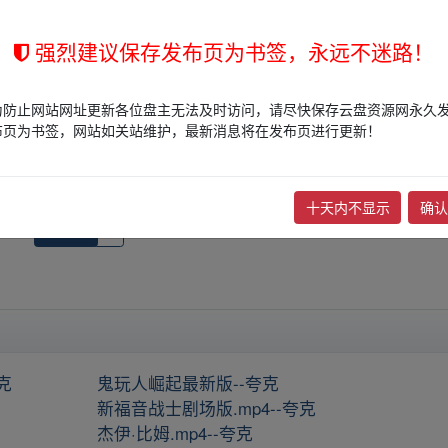
权归版权方所有！其实际管理权为帖子发布者所有，本站无法操作相关资
强烈建议保存发布页为书签，永远不迷路！
权，请点击
版权投诉
进行投诉，我们将在确认本文链接指向的资源存在
为防止网站网址更新各位盘主无法及时访问，请尽快保存云盘资源网永久
布页为书签，网站如关站维护，最新消息将在发布页进行更新！
高清【
下一篇：
<电影>营救夜莺(2026
十天内不显示
确认
收藏
0
克
鬼玩人崛起最新版--夸克
新福音战士剧场版.mp4--夸克
杰伊·比姆.mp4--夸克