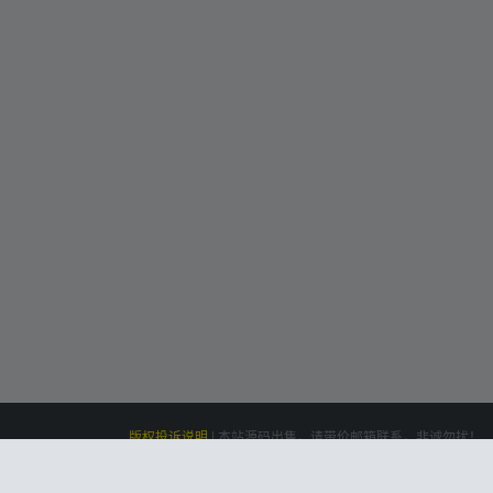
版权投诉说明
|
本站源码出售，请带价邮箱联系，非诚勿扰！
siteone
Powered by
|
联系我们(Contact Us)：
云盘资源网