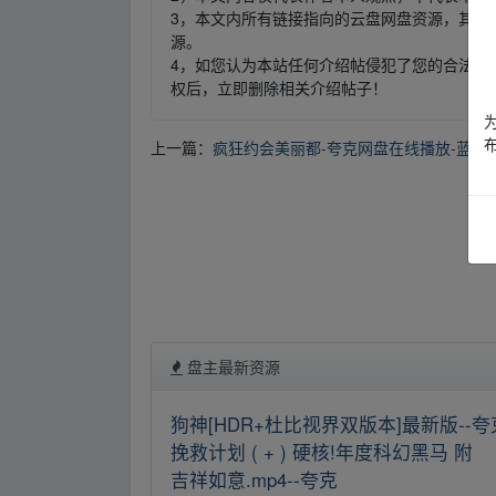
3，本文内所有链接指向的云盘网盘资源，其版
源。
4，如您认为本站任何介绍帖侵犯了您的合法版
权后，立即删除相关介绍帖子！
上一篇：
疯狂约会美丽都-夸克网盘在线播放-蓝光
盘主最新资源
狗神[HDR+杜比视界双版本]最新版--夸
挽救计划 ( + ) 硬核!年度科幻黑马 附
吉祥如意.mp4--夸克