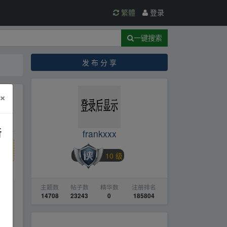
繁體
登录
一键搜索
发 布 分 享
×
新
frankxxx
10 级
主题数
帖子数
精华数
注册排名
14708
23243
0
185804