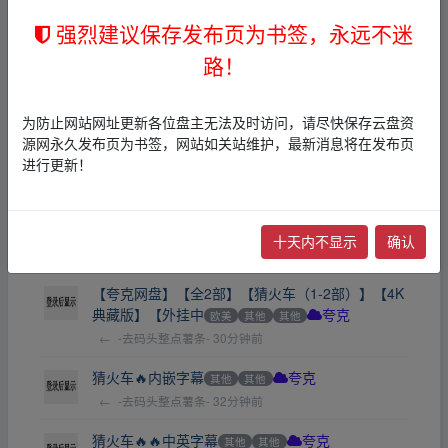
样，趣味多多，可打印[12MB]
其他
卡通/动漫/游戏
强烈建议保存发布页为书签，永远不迷
BD
夸克
迅雷网盘
路！
←
小浩
16分钟前
狼人.The.Wolfmn.2010.BD1080P蓝光导演剪辑版
为防止网站网址更新各位盘主无法及时访问，请尽快保存云盘资
BD
夸克
迅雷网盘
源网永久发布页为书签，网站如关站维护，最新消息将在发布页
←
Taylor12138
19分钟前
进行更新！
【猜火车（全2部）】【4K原盘REMUX】【杜比视
界】【内封简英双语字幕】【纯净高码】
韩国
爱情
其他
夸克
十天内不显示
确认
←
-去码头整点薯条-
30分钟前
【夸克网盘】【全2部】【猜火车（1-2部）】【4K
典藏版】【外挂中
欧美
其他
其他
夸克
←
-去码头整点薯条-
30分钟前
猜火车🔥内嵌字幕
其他
其他
夸克
←
-去码头整点薯条-
32分钟前
猜火车🔥🔥中英字幕
其他
其他
夸克