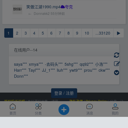
笑傲江湖1990.mp4
夸克
←
Donnakk2
55分钟前
1
2
3
4
5
6
7
8
9
10
...33120
▶
在线用户--14
saya***
xmya***
-去码头***
5shg***
qq92***
小浩***
Harr***
Tayl***
JJ_1***
liuh***
ywt9***
prou***
ckw***
Donn***
登录 / 注册
版权投诉说明
|
本站源码出售，请带
隐私政策 / Privacy Policy
|
分享，让
价邮箱联系，非诚勿扰！
资源更有价值！
Powered by
|
联系我们
百度统计
|
Processed:
, SQL:
云盘资源网
0.013
首页
分类
消息
我的
(Contact Us)：
|
感谢
恒创科技
赞助
10
siteone@qq.com