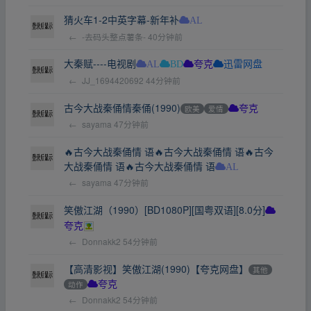
猜火车1-2中英字幕-新年补
AL
←
-去码头整点薯条-
40分钟前
大秦赋----电视剧
AL
BD
夸克
迅雷网盘
←
JJ_1694420692
44分钟前
古今大战秦俑情秦俑(1990)
欧美
爱情
夸克
←
sayama
47分钟前
🔥古今大战秦俑情 语🔥古今大战秦俑情 语🔥古今
大战秦俑情 语🔥古今大战秦俑情 语
AL
←
sayama
47分钟前
笑傲江湖（1990）[BD1080P][国粤双语][8.0分]
夸克
←
Donnakk2
54分钟前
【高清影视】笑傲江湖(1990)【夸克网盘】
其他
动作
夸克
←
Donnakk2
54分钟前