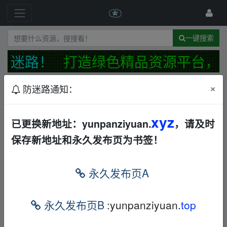
一键搜索
不迷路！
打造绿色精品资源平台，
×
防迷路通知：
发布规范
防迷路公告
最新
精华
xyz
网站【反馈】【建议】【投诉】综合接受处理帖
已更换新地址：yunpanziyuan.
，请及时
📢
保存新地址和永久发布页为书签！
←
13477835830
19天前
全员加速中对战季第四季[2024][夸克盘]
夸克
永久发布页A
←
ywt98
9分钟前
全员加速中更6.18附带前两季
夸克
永久发布页B
:yunpanziyuan.
top
←
ywt98
11分钟前
【飞行棋成人版】飞行棋游戏JPG图片，类型多