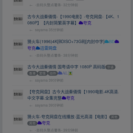
←
-去码头整点薯条-
32分钟前
古今大战秦俑情-【1990电影】-夸克网盘-【4K、1
080P】【内封简繁英字幕】
夸克
←
sayama
35分钟前
猜火车(1996)4K[BDISO+73GB][内封中字]
BD
夸克
迅雷网盘
←
-去码头整点薯条-
38分钟前
古今大战秦俑情 国粤语中字 1080P 高码版
华语
香港
爱情
动作
AL
←
sayama
39分钟前
【夸克网盘】古今大战秦俑情【1990电影.4K高清.
中文字幕.全集完整
夸克
←
sayama
39分钟前
猜火车-夸克网盘在线播放-蓝光高清【电影】
其他
其他
夸克
←
-去码头整点薯条-
39分钟前