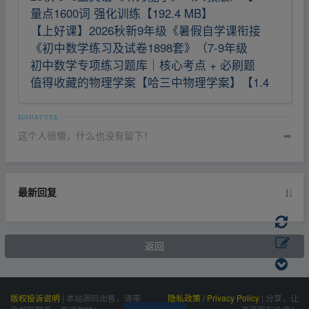
量点1600词 强化训练【192.4 MB】
【上好课】2026秋新9年级《暑假自学课衔接
《初中数学练习及试卷1898套》（7-9年级
初中数学专项练习题库｜核心考点 + 必刷题
值得收藏的物理学案【哈三中物理学案】【1.4
这个人很懒，什么也没有留下！
➦
最新回复
返回
版权投诉说明
|
本站源码出售，请带
隐私政策 / Privacy Policy
|
分享，让