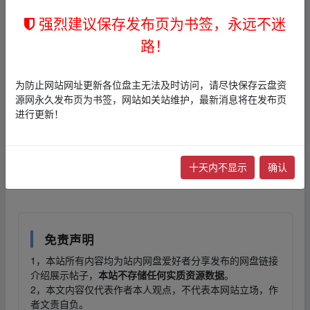
📄 七上深阅读话题阅读答案.pdf (30.2 MB)
强烈建议保存发布页为书签，永远不迷
📄 七上深阅读题型专项.pdf (39.9 MB)
路！
📄 七上深阅读题型专项答案.pdf (25.8 MB)
‥fr
﹏om w﹏ww.y‥un、pan▂zi、yu、an.xy、z
为防止网站网址更新各位盘主无法及时访问，请尽快保存云盘资
源网永久发布页为书签，网站如关站维护，最新消息将在发布页
夸克
网盘下载：
进行更新！
网盘
链接
：
本帖含有隐藏内容，请您
回复
后查看
十天内不显示
确认
‥fr﹏om w﹏ww.y‥un、pan▂zi、yu、an.xy、z
免责声明
1，本站所有内容均为站内网盘爱好者分享发布的网盘链接
介绍展示帖子，
本站不存储任何实质资源数据
。
2，本文内容仅代表作者本人观点，不代表本网站立场，作
者文责自负。