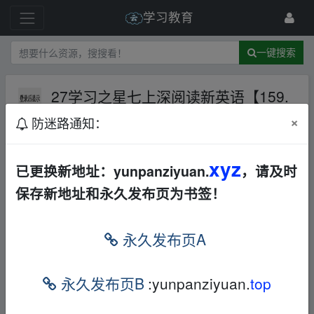
学习教育
一键搜索
27学习之星七上深阅读新英语【159.
8MB】
夸克网盘
文档
×
防迷路通知：
168 级
1月前
woaixuexia
xyz
已更换新地址：yunpanziyuan.
，请及时
27学习之星七上深阅读新英语
‥fr﹏om w﹏ww.y‥
保存新地址和永久发布页为书签！
un、pan▂zi、yu、an.xy、z
内容预览：
‥fr﹏om w﹏ww.y‥un、pan▂zi、yu、an.x
永久发布页A
y、z
永久发布页B
:yunpanziyuan.
top
📄 七上深阅读话题阅读.pdf (63.1 MB)