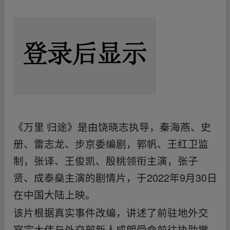
▁fr om w▁ww.y_un▪pan zi▪yu﹏an.xy_z
《万里 归途》是由饶晓志执导，秦海燕、史
册、雷志龙、步京委编剧，郭帆、王红卫监
制，张译、王俊凯、殷桃领衔主演，张子
贤、成泰燊主演的剧情片，于2022年9月30日
在中国大陆上映。
该片根据真实事件改编，讲述了前驻地外交
官宗大伟与外交部新人成朗受命前往协助撤