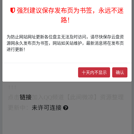
▁fr om w▁ww.y_un▪pan zi▪yu﹏an.xy_z
强烈建议保存发布页为书签，永远不迷
最新资源
文档
路！
未许可连接
影视动漫综艺纪录片等几百T资源更新中
为防止网站网址更新各位盘主无法及时访问，请尽快保存云盘资
源网永久发布页为书签，网站如关站维护，最新消息将在发布页
↓↓↓
进行更新！
防失效永久资源
文档
地址，若上面的
文档
失
效就打开下面这个，失效随时更新
十天内不显示
确认
未许可连接
↑↑↑
点击
链接
加入QQ频道【此间微凉】资源整理
未许可连接
更新中：
▁fr om w▁ww.y_un▪pan zi▪
yu﹏an.xy_z