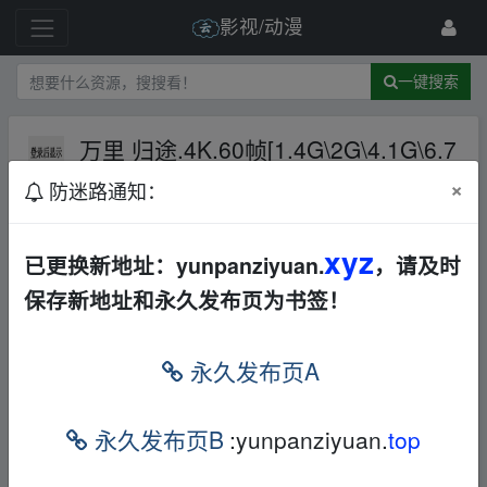
影视/动漫
一键搜索
万里 归途.4K.60帧[1.4G\2G\4.1G\6.7
G\14.5G] 多版本【张译 \殷桃 \王俊凯
×
防迷路通知：
\李雪健 \吴京】万里 归途万里 归途万
里 归途
AL
华语
其他
xyz
已更换新地址：yunpanziyuan.
，请及时
45 级
2022-12-16
此间微凉
保存新地址和永久发布页为书签！
永久发布页A
▁fr om w▁ww.y_un▪pan zi▪yu﹏an.xy_z
永久发布页B
:yunpanziyuan.
top
本帖含有隐藏内容，请您
回复
后查看