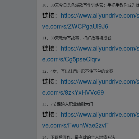
10
、
30
天今日头条爆款写作训练营：手把手教你成为
https://www.aliyundrive.co
链接
：
ve.com/s/ZWCPgaUi9J6
11
、
30
天教你写故事，把好故事换成钱
https://www.aliyundrive.com
链接
：
e.com/s/Cg5pseCiqrv
12
、
4
步，写出让用户忍不住下单的文案
https://www.aliyundrive.co
链接
：
e.com/s/8zkYxHVVc69
13
、
7
节课跨入职业编剧大门
https://www.aliyundrive.co
链接
：
ve.com/s/FwuhWae2zvF
14
、下班后写作，最有效的个人增值方法