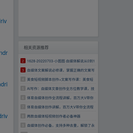
riv
相关资源推荐
ndr
2
1628-20220703-小图图·自媒体解说从0到1
课程详解，影视动漫解说文案创作方式
3
自媒体文案解说必修课，掌握正确的文案写
作方式，作品必火的条件
4
美食短视频脚本创作+文案写作课：美食短
dri
视频博主必备技能
5
AI写作：自媒体文章创作全方位教学课，技
能提升+实操训练
6
体育自媒体创作全流程讲解，百万大V带你
全流程学习体育自媒体短视频文案创作、视频制
7
体育自媒体创作讲解，百万大V带你全流程
driv
作和账号运营
学习体育自媒体短视频文案创作、视频制作和账
8
两款自媒体短视频创作者必备神器
号运营0.3G
9
自媒体创作必备，支持多种去重，解锁了永