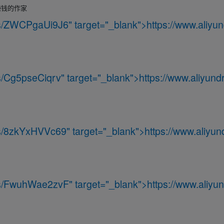
赚钱的作家
m/s/ZWCPgaUi9J6
" target="_blank">
https://www.aliyun
/s/Cg5pseCiqrv
" target="_blank">
https://www.aliyundr
m/s/8zkYxHVVc69
" target="_blank">
https://www.aliyun
m/s/FwuhWae2zvF
" target="_blank">
https://www.aliyun