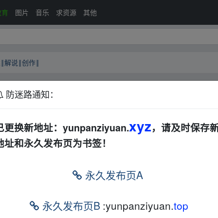
教育
图片
音乐
求资源
其他
‖解说‖创作‖
防迷路通知：
‖文案‖解说‖创作‖
AL
音视频
文档
电子书
xyz
已更换新地址：yunpanziyuan.
，请及时保存
地址和永久发布页为书签！
永久发布页A
解说‖创作‖
▂fr▂om w▂ww.y▪un▂pan zi、yu▂an.xy z
▂ww.y▪un▂pan zi、yu▂an.xy z
永久发布页B
:yunpanziyuan.
top
m/s/6m3mbpgCLJZ
" target="_blank">
https://www.aliyun