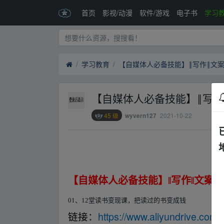
首页
影视/动漫
软件/游戏
电子书
学习
学习教育
【自媒体人必备技能】‖写作‖文案
【自媒体人必备技能】‖写作
45 级
2021-10-22
wyvern127
▂fr▂om w▂ww.y▪un▂pan zi、yu▂an.xy z
【自媒体人必备技能】
‖写作‖文案‖
▂fr▂om w
01
、
12堂读书变现课，把读过的书变成钱
https://www.aliyundrive.co
链接
：