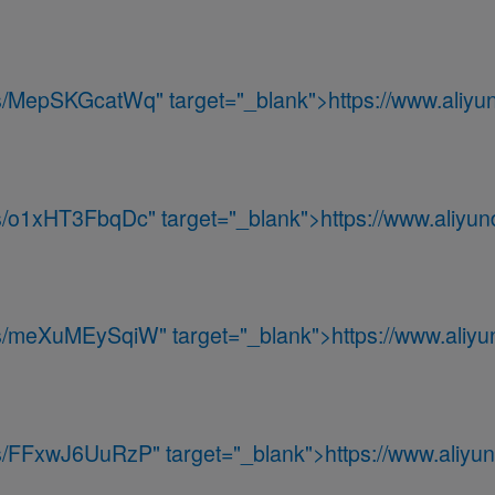
m/s/MepSKGcatWq
" target="_blank">
https://www.aliyun
m/s/o1xHT3FbqDc
" target="_blank">
https://www.aliyun
m/s/meXuMEySqiW
" target="_blank">
https://www.aliyu
m/s/FFxwJ6UuRzP
" target="_blank">
https://www.aliyun