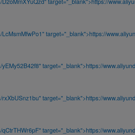
om/s/D2oMmXYuQzd
" target="_blank">
https://www.aliy
m/s/LcMsmMfwPo1
" target="_blank">
https://www.aliyun
/s/yEMy52B42f8
" target="_blank">
https://www.aliyund
/s/rxXbUSnz1bu
" target="_blank">
https://www.aliyund
/s/qCtrTHWr6pF
" target="_blank">
https://www.aliyund