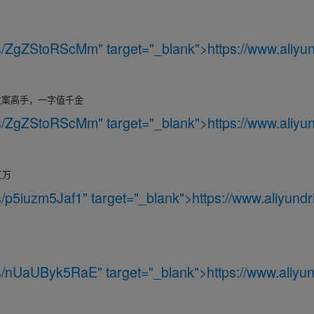
m/s/ZgZStoRScMm
" target="_blank">
https://www.aliyun
文案高手，一字值千金
m/s/ZgZStoRScMm
" target="_blank">
https://www.aliyun
五万
/s/p5iuzm5Jaf1
" target="_blank">
https://www.aliyundr
m/s/nUaUByk5RaE
" target="_blank">
https://www.aliyun