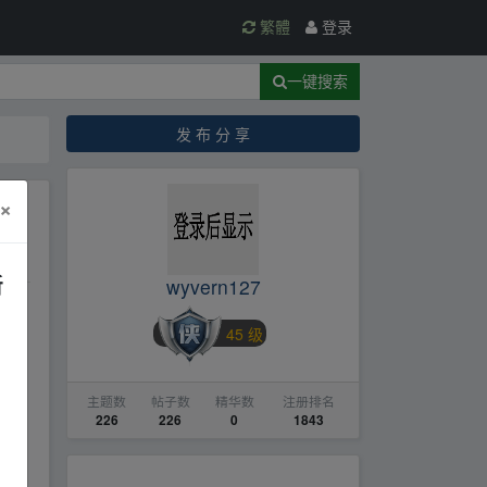
繁體
登录
一键搜索
发 布 分 享
×
新
wyvern127
45 级
主题数
帖子数
精华数
注册排名
226
226
0
1843
dri