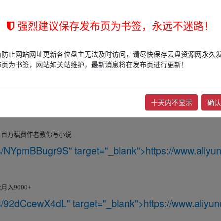
w.y▪un▂pan zi、yu▂an.xy z
强烈建议保存发布页为书签，永远不迷路！
/s/WUkqDj7vui1
" target="_blank">
https://www.aliyund
为防止网站网址更新各位盘主无法及时访问，请尽快保存云盘资源网永久
布页为书签，网站如关站维护，最新消息将在发布页进行更新！
的影评
m/s/DBz9PUoB2zF
" target="_blank">
https://www.aliyun
十天内不显示
确认
，百万稿费作者教你写小说
m/s/NYpmBBugr9S
" target="_blank">
https://www.aliyun
松月入
9000+
m/s/92dCcewX4dL
" target="_blank">
https://www.aliyun