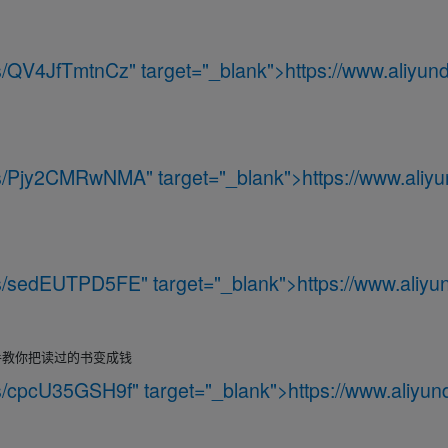
/s/QV4JfTmtnCz
" target="_blank">
https://www.aliyund
m/s/Pjy2CMRwNMA
" target="_blank">
https://www.aliyu
m/s/sedEUTPD5FE
" target="_blank">
https://www.aliyun
手教你把读过的书变成钱
m/s/cpcU35GSH9f
" target="_blank">
https://www.aliyun