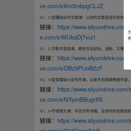
ve.com/s/6m3mbpgCLJZ
▂fr▂om w▂w
02
、
12
堂赚钱必学文案课：让你的文案变成印钞机
https://www.aliyundrive.com
链接
：
e.com/s/WUkqDj7vui1
03
、
12
节影评变现课，教你写出好玩、涨粉、又赚钱
https://www.aliyundrive.co
链接
：
ve.com/s/DBz9PUoB2zF
04
、
14
堂零基础小说写作课，从新手到网络畅销作家
https://www.aliyundrive.co
链接
：
ve.com/s/NYpmBBugr9S
05
、
14
节视频大课：学会写听书稿，业余时间也能轻
https://www.aliyundrive.co
链接
：
ve.com/s/92dCcewX4dL