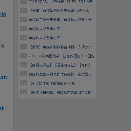
久VIP
10
2025.07.03：《写作是门手艺》PDF电子
书｜写作教程+创作技巧（自媒体学生必读）
11
【分享】自媒体创作搬砖必备!视频去水
dri
印!md5去重!
12
自媒体工具合集分享，自媒体人必备的全
套工具
13
自媒体人必备素材库
14
自媒体人必备素材库
iv
15
【分享】自媒体创作必备神器，去视频水
印，去重视频解锁高级版
16
2017.09文案摇滚帮：让写作更简单（国内
唯一高质高产的原创文案类自媒体文案摇滚帮首
17
【网易云课堂】【混沌研习社】【写作】
次发声）
【自媒体】【创作】【课程大合集】【先看目
18
自媒体运营带货写作付费社群，带货是自
driv
录】【4年有效】
媒体人必须掌握的能力
19
【AI自媒体创作视频必备软件】
FramePackV1.2一键整合包电脑版【95.1GB】
20
【网赚项目揭秘】AI自媒体文章创作全网
最详细教程，新手秒变写作高手，多方位发展
dri