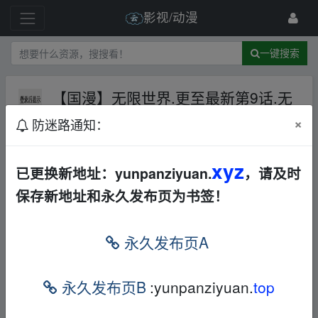
影视/动漫
一键搜索
【国漫】无限世界.更至最新第9话.无
B站水印-去片头片尾纯享版+原版-
×
防迷路通知：
AL
华语
动漫
45 级
2023-1-6
此间微凉
xyz
已更换新地址：yunpanziyuan.
，请及时
保存新地址和永久发布页为书签！
无限世界.16话持续更新中【小说改国漫】
永久发布页A
▂fr om w ww.y▁un﹏pan zi▂yu‥an.xy z
永久发布页B
:yunpanziyuan.
top
本帖含有隐藏内容，请您
回复
后查看