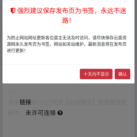
▂fr om w ww.y▁un﹏pan zi▂yu‥an.xy z
强烈建议保存发布页为书签，永远不迷
最新资源
文档
路！
未许可连接
为防止网站网址更新各位盘主无法及时访问，请尽快保存云盘资
影视动漫综艺纪录片等几百T资源更新中
源网永久发布页为书签，网站如关站维护，最新消息将在发布页
↓↓↓
进行更新！
防失效永久资源
文档
地址，若上面的
文档
失效
就打开下面这个，失效随时更新
十天内不显示
确认
未许可连接
↑↑↑
点击
链接
加入QQ频道【此间微凉】资源整理更
新中：
未许可连接
▂fr om w ww.y▁un﹏pan zi
▂yu‥an.xy z
▂fr om w ww.y▁un﹏pan zi▂yu‥an.xy z