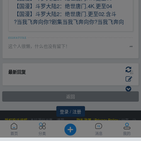
【国漫】斗罗大陆2：绝世唐门.4K.更至04
【国漫】斗罗大陆2：绝世唐门.更至02.含斗
?当我飞奔向你?剧集当我飞奔向你?当我飞奔向
这个人很懒，什么也没有留下！
➦
最新回复
返回
登录 / 注册
版权投诉说明
|
本站源码出售，请带
隐私政策 / Privacy Policy
|
分享，让
价邮箱联系，非诚勿扰！
资源更有价值！
Powered by
|
联系我们
百度统计
|
Processed:
, SQL:
云盘资源网
0.108
首页
分类
消息
我的
(Contact Us)：
|
感谢
恒创科技
赞助
23