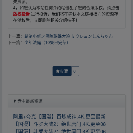
关资源。
4，如您认为本站任何介绍帖侵犯了您的合法版权，请点击
版权投诉
进行投诉，我们将在确认本文链接指向的资源存
在侵权后，立即删除相关介绍帖子！
上一篇：
蜡笔小新之黑暗珠珠大追击 クレヨンしんちゃん
下一篇：
少年法庭（10集已完结）
收藏
0
盘主最新资源
阿里+夸克【国漫】百炼成神.4K.更至最新-
【国漫】斗罗大陆2：绝世唐门.4K.更至08
【国漫】斗罗大陆2：绝世唐门.4K.更至06