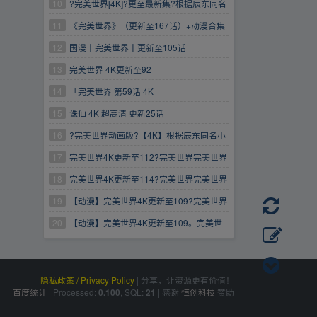
集丨2022超燃动漫持续更新
10
?完美世界[4K]?更至最新集?根据辰东同名
小说完美世界改编✅完美世界
11
《完美世界》（更新至167话）+动漫合集
（持续更新中）
12
国漫丨完美世界丨更新至105话
13
完美世界 4K更新至92
https://www.aliyundrive.com/s/XzHhA2iAsST
14
「完美世界 第59话 4K
15
诛仙 4K 超高清 更新25话
16
?完美世界动画版?【4K】根据辰东同名小
说改编 更至?88集?
17
完美世界4K更新至112?完美世界完美世界
完美世界
18
完美世界4K更新至114?完美世界完美世界
完美世界
19
【动漫】完美世界4K更新至109?完美世界
完美世界完美世界
20
【动漫】完美世界4K更新至109。完美世
界完美世界完美世界
隐私政策 / Privacy Policy
|
分享，让资源更有价值！
百度统计
|
Processed:
, SQL:
|
感谢
恒创科技
赞助
0.100
21