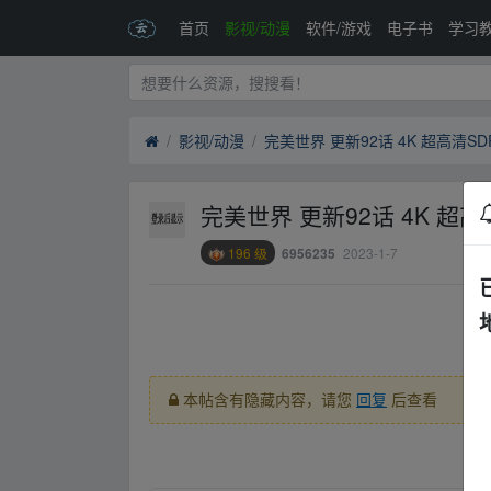
首页
影视/动漫
软件/游戏
电子书
学习
影视/动漫
完美世界 更新92话 4K 超
196 级
2023-1-7
6956235
fr om w ww.y un_pan﹏zi▁yu_an.xy z
本帖含有隐藏内容，请您
回复
后查看
fr om w ww.y un_pan﹏zi▁yu_an.xy z