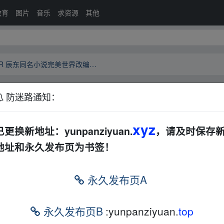
教育
图片
音乐
求资源
其他
完美世界 更新92话 4K 超高清SDR 辰东同名小说完美世界改编 4K动漫
防迷路通知：
高清SDR 辰东同名小说完美世界改编 4K动漫
AL
xyz
已更换新地址：yunpanziyuan.
，请及时保存
地址和永久发布页为书签！
永久发布页A
永久发布页B
:yunpanziyuan.
top