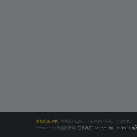
版权投诉说明
|
本站源码出售，请带价邮箱联系，非诚勿扰！
siteone
Powered by
|
联系我们(Contact Us)：
云盘资源网