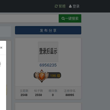
繁體
登录
一键搜索
发 布 分 享
×
新
6956235
196 级
主题数
帖子数
精华数
注册排名
2548
2558
0
88995