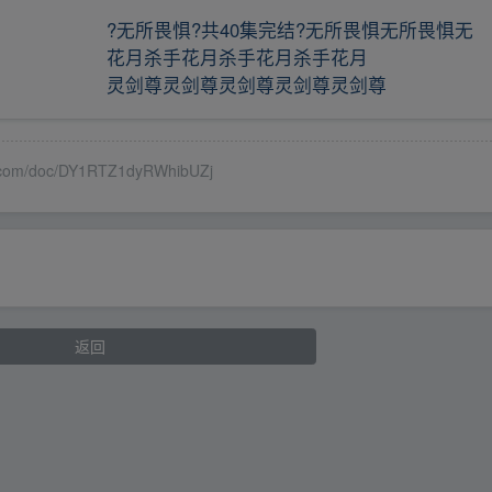
?无所畏惧?共40集完结?无所畏惧无所畏惧无
花月杀手花月杀手花月杀手花月
灵剑尊灵剑尊灵剑尊灵剑尊灵剑尊
/doc/DY1RTZ1dyRWhibUZj
返回