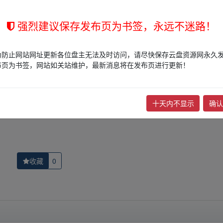
强烈建议保存发布页为书签，永远不迷路！
的网盘链接介绍展示帖子，
本站不存储任何实质资源数据
。
站立场，作者文责自负。
为防止网站网址更新各位盘主无法及时访问，请尽快保存云盘资源网永久
权归版权方所有！其实际管理权为帖子发布者所有，本站无法操作相关资
布页为书签，网站如关站维护，最新消息将在发布页进行更新！
权，请点击
版权投诉
进行投诉，我们将在确认本文链接指向的资源存在
十天内不显示
确认
理与产后
下一篇：
斗罗大陆 4K SDR 更新2
收藏
0