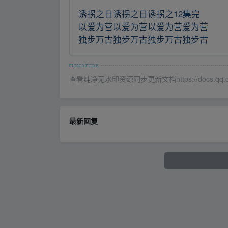
诱拐之日诱拐之日诱拐之12集完
以爱为营以爱为营以爱为营爱为营
独步万古独步万古独步万古独步古
查看纯净无水印资源同步更新文档https://docs.qq.com
最新回复