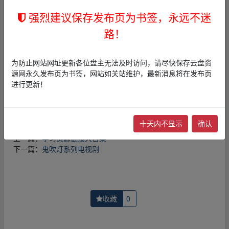
1，本站所有内容均为站内网盘爱好者分享发布的网盘链接
强烈建议保存发布页为书签，永远不迷
介绍展示帖子，
本站不存储任何实质资源数据
。
路！
2，本文内容仅代表作者本人观点，不代表本网站立场，作
者文责自负。
3，本文内所有链接指向的云盘网盘资源，其版权归版权方
为防止网站网址更新各位盘主无法及时访问，请尽快保存云盘资
所有！其实际管理权为帖子发布者所有，本站无法操作相
源网永久发布页为书签，网站如关站维护，最新消息将在发布页
关资源。
进行更新！
4，如您认为本站任何介绍帖侵犯了您的合法版权，请点击
版权投诉
进行投诉，我们将在确认本文链接指向的资源存
在侵权后，立即删除相关介绍帖子！
十天内不显示
确认
上一篇：
学习资源链接大合集
下一篇：
鬼吹灯系列电视剧
收藏
0