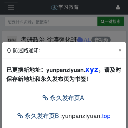
学习教育
一键搜索
考研政治-徐涛强化班
AL
音视频
×
防迷路通知：
1 级
2021-8-26
凯叔
xyz
已更换新地址：yunpanziyuan.
，请及时
保存新地址和永久发布页为书签！
2022徐涛老师的考研政治课程，强化课程
https://www.aliyundrive.com/s/pt5hvoaur9H
" t
arget="_blank">
https://www.aliyundrive.com/
永久发布页A
s/pt5hvoaur9H
fr_om w_ww.y▪un﹏pan_zi yu an.xy▂z
永久发布页B
:yunpanziyuan.
top
免责声明