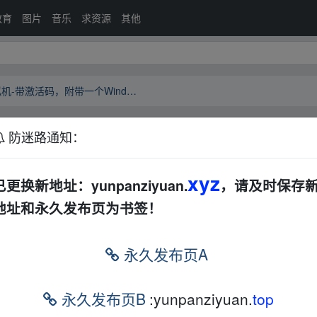
教育
图片
音乐
求资源
其他
VMware Workstation Pro 16 虚拟机-带激活码，附带一个Windows11的镜像文件
防迷路通知：
 Pro 16 虚拟机-带激活码，附带一个Windows11的镜像
xyz
已更换新地址：yunpanziyuan.
，请及时保存
地址和永久发布页为书签！
作站”）是一款功能强大的桌面虚拟计算机软件，提供用户可在单一的桌面上同时运行
佳解决方案。VMware Workstation可在一部实体机器上模拟完整的
永久发布页A
与先进的技术胜过了市面上其他的虚拟计算机软件。对于企业的 IT开
快照，拖曳共享文件夹，支持 PXE 等方面的特点使它成为必不可少的工具。
永久发布页B
:yunpanziyuan.
top