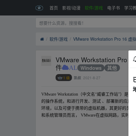
首页
影视/动漫
软件/游戏
电子书
学习
软件/游戏
VMware Workstation
件
AL
Windows
其他
1 级
2021-8-27
凯叔
VMware Workstation（中文名“威睿工
的操作系统，和进行开发、测试 、部署新的应用程序的最
环境，以及可便于携带的虚拟机器，其更好的灵活性
和系统管理员而言， VMware在虚拟网路，实时
om w▁ww.y_un_pan‥zi‥yu_an.xy﹏z