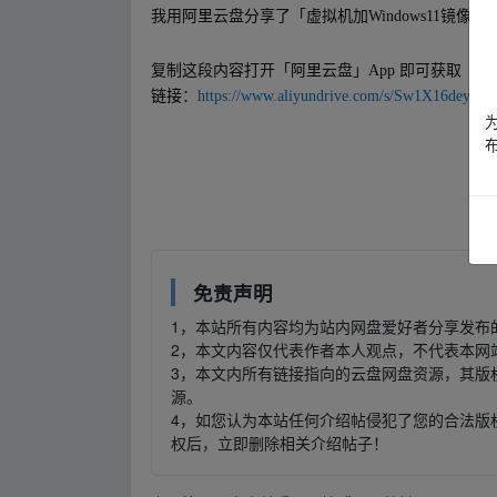
我用
阿里
云盘分享了「虚拟机加Windows11镜像
复制这段内容打开「
阿里
云盘」App 即可获取
链接
：
https://www.aliyundrive.com/s/Sw1X16deyuW
y_un_pan‥zi‥yu_an.xy﹏z
fr om w▁ww.y_un_pan‥zi‥yu_an.xy﹏z
免责声明
1，本站所有内容均为站内网盘爱好者分享发布
2，本文内容仅代表作者本人观点，不代表本网
3，本文内所有链接指向的云盘网盘资源，其版
源。
4，如您认为本站任何介绍帖侵犯了您的合法版
权后，立即删除相关介绍帖子！