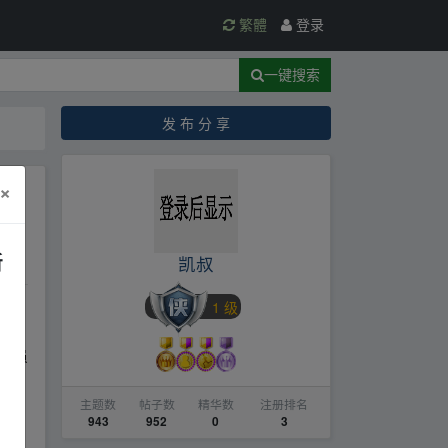
繁體
登录
一键搜索
发 布 分 享
×
文
新
凯叔
1 级
不同
网络
发人员
fr
主题数
帖子数
精华数
注册排名
943
952
0
3