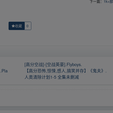
下一篇：
1k+
收藏
0
[高分空战]-[空战英豪].Flyboys.
Pla
【高分恐怖,惊悚,感人,搞笑并存】《鬼夫》.
人类清除计划1-5 全集未删减