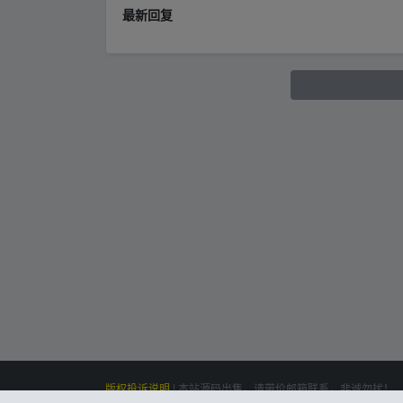
最新回复
版权投诉说明
|
本站源码出售，请带价邮箱联系，非诚勿扰！