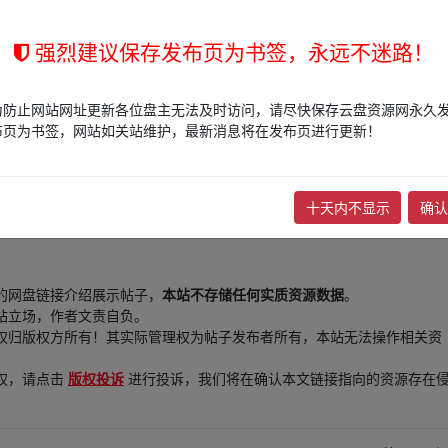
」，你可以不限速下载
强烈建议保存发布页为书签，永远不迷路！
" target="_blank">
https://www.aliyundrive.com/s/Sw1X16deyuW
fr om w▁
为防止网站网址更新各位盘主无法及时访问，请尽快保存云盘资源网永久
布页为书签，网站如关站维护，最新消息将在发布页进行更新！
十天内不显示
确认
的网盘链接介绍展示帖子，
本站不存储任何实质资源数据
。
站立场，作者文责自负。
权归版权方所有！其实际管理权为帖子发布者所有，本站无法操作相关资
权，请点击
版权投诉
进行投诉，我们将在确认本文链接指向的资源存在