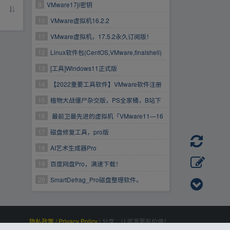
9
VMware17ji密钥
10
VMware虚拟机16.2.2
11
VMware虚拟机，17.5.2永久订阅版！
12
Linux软件包(CentOS,VMware,finalshell)
13
[工具]Windows11正式版
WIN10Windows10VMware虚拟机
14
【2022重要工具软件】VMware软件注册
版——虚拟机必备（全版本）！！！永久有效
15
植物大战僵尸杂交版，PS全家桶，B站下
载，VMware,1寸2寸照片生成器
16
最前卫最先进的虚拟机「VMware11—16
合集好礼」可安装几乎所有操作系统！一台电脑
17
磁盘修复工具，pro版
可使用多个不同的系统，真正的实现一机多用！
18
AI艺术生成器Pro
19
百度网盘Pro，满速下载！
20
SmartDefrag_Pro磁盘整理软件。
隐私政策 / Privacy Policy
|
分享，让资源更有价值！
百度统计
|
Processed:
, SQL:
|
感谢
恒创科技
赞助