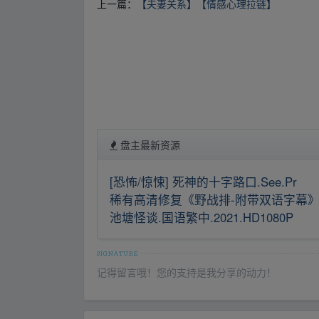
上一篇：
【夫妻关系】【情感心理拉链】
盘主最新资源
[恐怖/惊悚] 死神的十字路口.See.Pr
稀有高清修复《野战排-附带双语字幕》.
池塘怪谈.国语繁中.2021.HD1080P
记得留言哦！您的支持是我分享的动力！