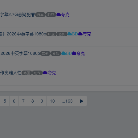
文字幕2.7G悬疑犯罪
日本
犯罪
夸克
2026中英字幕1080p
印度
恐怖
BD
夸克
026中英字幕1080p
其他
爱情
BD
夸克
G动作灾难人性
韩国
动作
夸克
5
6
7
8
9
10
...163
▶