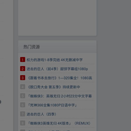
热门资源
1
权力的游戏1-8季完结 4K无删减中字
2
进击的巨人（前4季）甜饼字幕组1080p
3
《跟着书本去旅行》1—320集全！1080高
清画质！
4
《脱口秀大会 第五季》持续更新中
https://www.aliyundrive.com/s/EzCfXDfTXB7
5
「蜘蛛侠3：英雄无归 2小时23分中文字幕
版 18.5G」
6
「死神366全集1080P日语中字」
7
进击的巨人（四季）
8
「蜘蛛侠3英雄无归 4K版本」（REMUX）