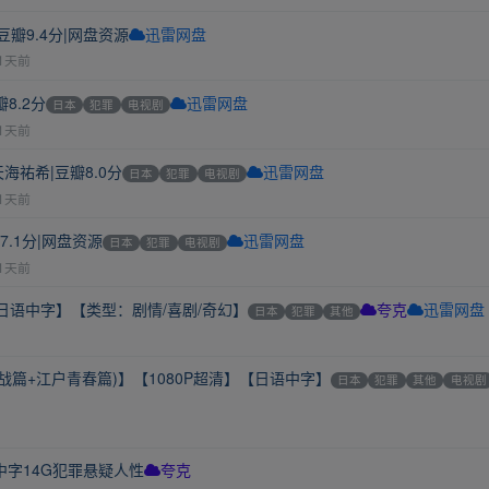
豆瓣9.4分|网盘资源
迅雷网盘
1天前
8.2分
日本
犯罪
电视剧
迅雷网盘
1天前
海祐希|豆瓣8.0分
日本
犯罪
电视剧
迅雷网盘
1天前
.1分|网盘资源
日本
犯罪
电视剧
迅雷网盘
1天前
】【日语中字】【类型：剧情/喜剧/奇幻】
日本
犯罪
其他
夸克
迅雷网盘
篇+江户青春篇)】【1080P超清】【日语中字】
日本
犯罪
其他
电视剧
语中字14G犯罪悬疑人性
夸克