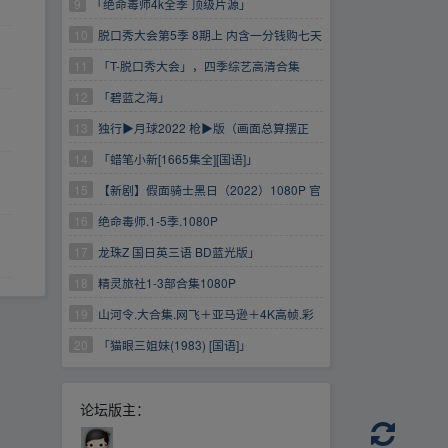
9
「绝命毒师4k全季 顶级片源」
10
脱口秀大会第5季 8期上 内含一分钱购七天
云盘会员(限时速领）
11
「T-脱口秀大会」，四季综艺高清合集
https://www.aliyundrive.com/s/xi5mvfa2cmV 一
12
「碧蓝之海」
分钱购买七天阿里云盘普...会员(限时速领）
13
独行▶月球2022 枪▶版（画面总算摆正
了）
14
「蜡笔小新[1665集全][国语]」
15
【新剧】假面骑士黑日（2022）1080P 官
方中字 全10集
16
绝命毒师.1-5季.1080P
17
龙珠Z 国日英三语 BD蓝光版」
18
精灵旅社1-3部合集1080P
19
山河令.大合集.网飞＋亚马逊＋4K高帧.彩
蛋.演唱会.花絮.番外.预告.片花.油管特别三集.剧
20
「猫眼三姐妹(1983) [国语]」
相关周边
论坛版主：