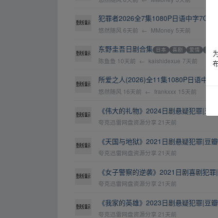
犯罪者2026全7集1080P日语中字7G犯
悠然随风
6天前
←
MMoney
5天前
东野圭吾日剧合集
日本
喜剧
爱情
动作
陈鱼鱼
10天前
←
kaishidexue
7天前
所爱之人(2026)全11集1080P日语中字1
悠然随风
16天前
←
frankxxx
15天前
《伟大的礼物》2024日剧悬疑犯罪|豆瓣6
夸克迅雷网盘资源分享
21天前
《天国与地狱》2021日剧悬疑犯罪|豆瓣7
夸克迅雷网盘资源分享
21天前
《女子警察的逆袭》2021日剧喜剧犯罪|
夸克迅雷网盘资源分享
21天前
《我家的英雄》2023日剧悬疑犯罪|豆瓣7
夸克迅雷网盘资源分享
21天前