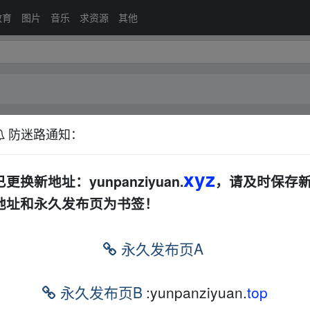
教育
图片
音乐
求资源
其他
防迷路通知：
印度
其他
恐怖
动漫
科幻
战争
电视剧
其他
xyz
已更换新地址：yunpanziyuan.
，请及时保存
地址和永久发布页为书签！
排序：
回帖
永久发布页A
罪][小栗旬苍井优]全8集
日本
犯罪
科幻
电视剧
BD
夸克
迅雷网盘
永久发布页B
:yunpanziyuan.
top
][日语中字][12.6G]悬疑犯罪
日本
犯罪
电视剧
夸克