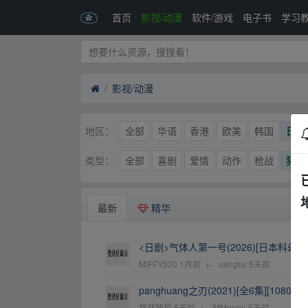
首页
影视/动漫
软件/游戏
电子书
学习
影视/动漫
全部
华语
香港
欧美
韩国
日本
地区：
全部
喜剧
爱情
动作
枪战
犯罪
类型：
最新
精华
<日剧>气体人第一号(2026)[日本科幻犯
MIFFY520
1月前
←
vangsu
5天前
panghuang之刃(2021)[全6集][1080P
悠然随风
6天前
←
MMoney
5天前