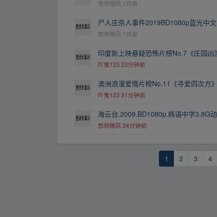
悠然随风
1月前
尸人庄杀人事件2019BD1080p蓝光中
悠然随风
1月前
印度新上映悬疑恐怖片榜No.7《庄园凶祟》
吖鬼123
23分钟前
澳洲浪漫爱情片榜No.11《寻爱四次方》2
吖鬼123
31分钟前
海云台.2009.BD1080p.韩语中字3.8
悠然随风
34分钟前
1
2
3
4