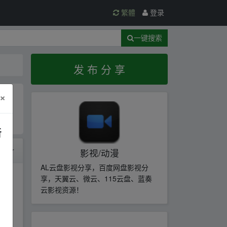
繁體
登录
一键搜索
发 布 分 享
×
新
时间
影视/动漫
AL云盘影视分享，百度网盘影视分
享，天翼云、微云、115云盘、蓝奏
云影视资源！