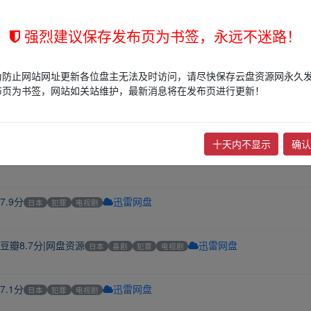
罪
日本
犯罪
夸克
强烈建议保存发布页为书签，永远不迷路！
犯罪
恐怖
科幻
BD
夸克
为防止网站网址更新各位盘主无法及时访问，请尽快保存云盘资源网永久
布页为书签，网站如关站维护，最新消息将在发布页进行更新！
5.6G悬疑
日本
犯罪
电视剧
夸克
十天内不显示
确认
.0分|网盘资源
日本
犯罪
电视剧
迅雷网盘
.9分
日本
犯罪
电视剧
迅雷网盘
豆瓣8.7分|网盘资源
日本
喜剧
犯罪
电视剧
迅雷网盘
.1分
日本
犯罪
电视剧
迅雷网盘