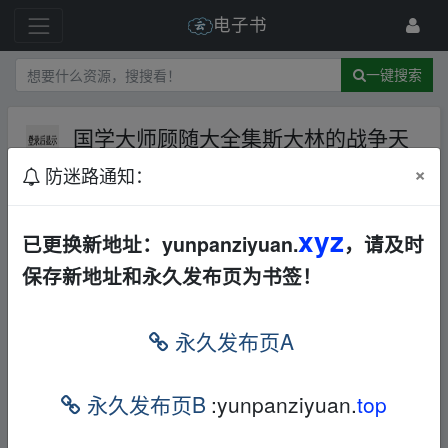
电子书
一键搜索
国学大师顾随大全集斯大林的战争天
才职业者访谈录
AL
社会科学
×
防迷路通知：
历史军事
743 级
2023-6-3
浊世浮萍
xyz
已更换新地址：yunpanziyuan.
，请及时
保存新地址和永久发布页为书签！
永久发布页A
fr_om w ww.y_un▁pan‥zi﹏yu an.xy▂z
本帖含有隐藏内容，请您
回复
后查看
永久发布页B
:yunpanziyuan.
top
fr_om w ww.y_un▁pan‥zi﹏yu an.xy▂z