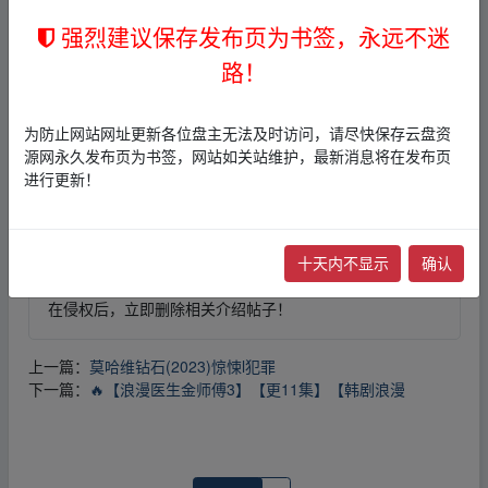
强烈建议保存发布页为书签，永远不迷
路！
免责声明
1，本站所有内容均为站内网盘爱好者分享发布的网盘链接
介绍展示帖子，
本站不存储任何实质资源数据
。
为防止网站网址更新各位盘主无法及时访问，请尽快保存云盘资
2，本文内容仅代表作者本人观点，不代表本网站立场，作
源网永久发布页为书签，网站如关站维护，最新消息将在发布页
者文责自负。
进行更新！
3，本文内所有链接指向的云盘网盘资源，其版权归版权方
所有！其实际管理权为帖子发布者所有，本站无法操作相
关资源。
4，如您认为本站任何介绍帖侵犯了您的合法版权，请点击
十天内不显示
确认
版权投诉
进行投诉，我们将在确认本文链接指向的资源存
在侵权后，立即删除相关介绍帖子！
上一篇：
莫哈维钻石(2023)惊悚l犯罪
下一篇：
🔥【浪漫医生金师傅3】【更11集】【韩剧浪漫