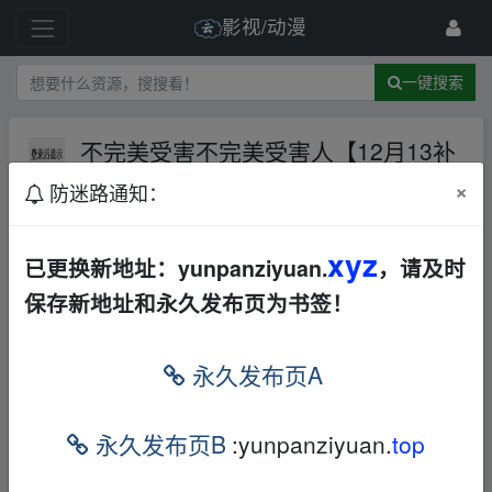
影视/动漫
一键搜索
不完美受害不完美受害人【12月13补
新】
AL
×
防迷路通知：
1 级
2023-12-13
官方网盘授权
xyz
已更换新地址：yunpanziyuan.
，请及时
保存新地址和永久发布页为书签！
﹏fr▪om w▁ww.y un、pan▁zi yu▁an.xy z
永久发布页A
本帖含有隐藏内容，请您
回复
后查看
永久发布页B
:yunpanziyuan.
top
﹏fr▪om w▁ww.y un、pan▁zi yu▁an.xy z