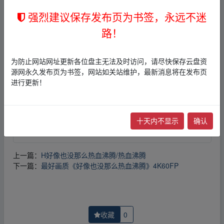
强烈建议保存发布页为书签，永远不迷
免责声明
路！
1，本站所有内容均为站内网盘爱好者分享发布的网盘链接
介绍展示帖子，
本站不存储任何实质资源数据
。
2，本文内容仅代表作者本人观点，不代表本网站立场，作
为防止网站网址更新各位盘主无法及时访问，请尽快保存云盘资
者文责自负。
源网永久发布页为书签，网站如关站维护，最新消息将在发布页
3，本文内所有链接指向的云盘网盘资源，其版权归版权方
进行更新！
所有！其实际管理权为帖子发布者所有，本站无法操作相
关资源。
4，如您认为本站任何介绍帖侵犯了您的合法版权，请点击
版权投诉
进行投诉，我们将在确认本文链接指向的资源存
十天内不显示
确认
在侵权后，立即删除相关介绍帖子！
上一篇：
H好像也没那么热血沸腾/热血沸腾
下一篇：
最好画质《好像也没那么热血沸腾》4K60FP
收藏
0