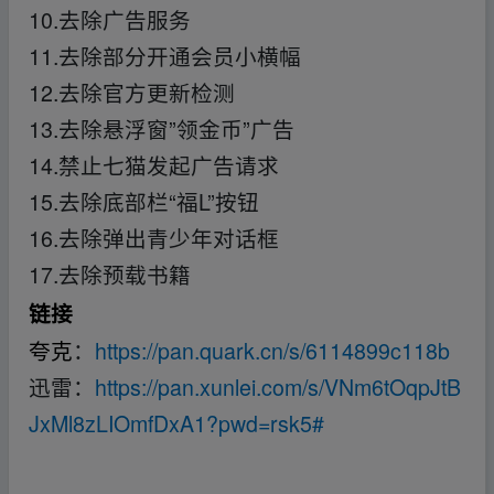
10.去除广告服务
11.去除部分开通会员小横幅
12.去除官方更新检测
13.去除悬浮窗”领金币”广告
14.禁止七猫发起广告请求
15.去除底部栏“福L”按钮
16.去除弹出青少年对话框
17.去除预载书籍
fr_om w ww.y_un pan﹏zi▪yu▪an.xy z
链接
夸克
：
https://pan.quark.cn/s/6114899c118b
迅雷：
https://pan.xunlei.com/s/VNm6tOqpJtB
JxMl8zLIOmfDxA1?pwd=rsk5#
fr_om w ww.y_un p
an﹏zi▪yu▪an.xy z