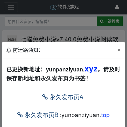
软件/游戏
一键搜索
七猫免费小说v7.40.0免费小说阅读软
件，无广告会员版
夸克网盘
迅雷
×
防迷路通知：
网盘
Android
学习阅读
32 级
2024-1-7
小没用
xyz
已更换新地址：yunpanziyuan.
，请及时
保存新地址和永久发布页为书签！
七猫免费小说是一款正版免费小说阅读软
件，聚合了海量优质小说，让用户尽情体验
永久发布页A
免费阅读的乐趣。小说内容覆盖了总裁豪门
小说、言情小说、穿越架空小说、玄幻小
永久发布页B
:yunpanziyuan.
top
说、青春校园小说、修仙小说、悬疑小说、
同人小说、名著、各种类型，你想要的全都