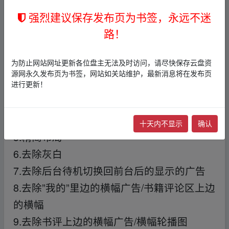
有。看书的同时更有现金、金币奖励送不
强烈建议保存发布页为书签，永远不迷
路！
停！
fr_om w ww.y_un pan﹏zi▪yu▪an.xy z
特点描述
为防止网站网址更新各位盘主无法及时访问，请尽快保存云盘资
1.去除广告
源网永久发布页为书签，网站如关站维护，最新消息将在发布页
2.解锁会员
进行更新！
3.点亮年费会员图标
4.去除听书限制/解除版权书籍限制
十天内不显示
确认
5.精简布局
6.去除灰白
7.去除后台待机切换回前台后的显示的广告
8.去除”我的”里边的横幅广告/书籍评论区上边
的横幅
9.去除书评上边的横幅广告/横幅轮播图