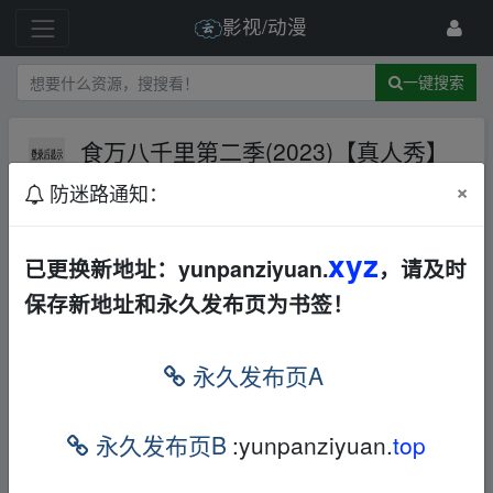
影视/动漫
一键搜索
食万八千里第二季(2023)【真人秀】
【完结】
夸克网盘
迅雷网盘
×
防迷路通知：
华语
其他
84 级
2024-1-30
星之梦资源社
xyz
已更换新地址：yunpanziyuan.
，请及时
保存新地址和永久发布页为书签！
永久发布页A
▂fr▪om w﹏ww.y un pan zi▁yu‥an.xy z
食万八千里 第二季 (2023)【真人秀】【完
永久发布页B
:yunpanziyuan.
top
结】
▂fr▪om w﹏ww.y un pan zi▁yu‥an.xy z