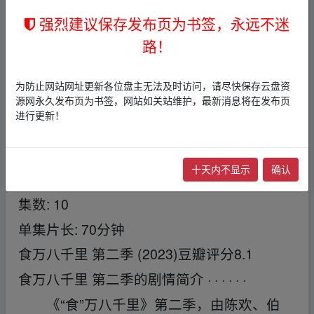
导演: 周博
▂fr▪om w﹏ww.y un pan zi▁yu‥an.xy z
强烈建议保存发布页为书签，永远不迷
主演: 陈欢 / 伯远 / 伍嘉成 / 唐九洲 / 武艺
▂fr▪o
路！
m w﹏ww.y un pan zi▁yu‥an.xy z
类型: 真人秀
为防止网站网址更新各位盘主无法及时访问，请尽快保存云盘资
制片国家/地区: 中国大陆
源网永久发布页为书签，网站如关站维护，最新消息将在发布页
进行更新！
语言: 汉语普通话
首播: 2023-06-03(中国大陆)
十天内不显示
确认
季数: 2
集数: 10
单集片长: 70分钟
食万八千里 第二季 (2023)豆瓣评分8.1
食万八千里 第二季的剧情简介 · · · · · ·
《“食”万八千里》第二季，由陈欢、伯