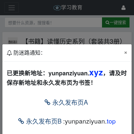
学习教育
一键搜索
【书籍】读懂历史系列（套装共3册）
AL
×
防迷路通知：
142 级
2024-2-9
天外来仙
xyz
已更换新地址：yunpanziyuan.
，请及时
保存新地址和永久发布页为书签！
【书籍】读懂历史系列（套装共3册）
fr▂om
w‥ww.y‥un、pan zi▁yu an.xy‥z
永久发布页A
本帖含有隐藏内容，请您
回复
后查看
永久发布页B
:yunpanziyuan.
top
fr▂om w‥ww.y‥un、pan zi▁yu an.xy‥z