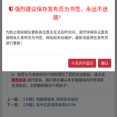
强烈建议保存发布页为书签，永远不迷
fr▂om w‥ww.y‥un、pan zi▁yu an.xy‥z
路！
免责声明
为防止网站网址更新各位盘主无法及时访问，请尽快保存云盘资
1，本站所有内容均为站内网盘爱好者分享发布的网盘链接
源网永久发布页为书签，网站如关站维护，最新消息将在发布页
介绍展示帖子，
本站不存储任何实质资源数据
。
进行更新！
2，本文内容仅代表作者本人观点，不代表本网站立场，作
者文责自负。
3，本文内所有链接指向的云盘网盘资源，其版权归版权方
十天内不显示
确认
所有！其实际管理权为帖子发布者所有，本站无法操作相
关资源。
4，如您认为本站任何介绍帖侵犯了您的合法版权，请点击
版权投诉
进行投诉，我们将在确认本文链接指向的资源存
在侵权后，立即删除相关介绍帖子！
上一篇：
【书籍】电脑硬道理_网络安全秘技
下一篇：
【书籍】高考志愿填报指南2023#