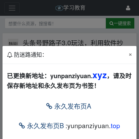
学习教育
一键搜索
头条号野路子3.0玩法，利用软件抄
书，无脑操作，一天轻松搞个两三
×
防迷路通知：
张！
百度网盘
音视频
33 级
2024-3-24
奇思学舍
xyz
已更换新地址：yunpanziyuan.
，请及时
保存新地址和永久发布页为书签！
永久发布页A
fr‥om w‥ww.y▂un▪pan zi yu an.xy▂z
永久发布页B
:yunpanziyuan.
top
咱们今天要讲的项目是”头条号野路子3.0玩