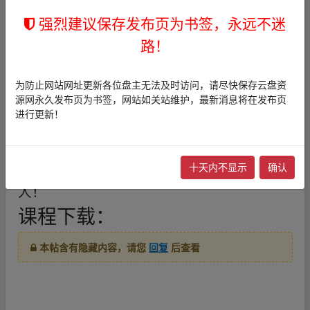
法，利用软件抄书，无脑操作，一天轻松搞
强烈建议保存发布页为书签，永远不迷
个两三张！“简单来说就是在头条号上发布抄
路！
书的图片，视频，有阅读就有收益，0粉即可
操作。我们发布的内容无需手抄，软件自动
为防止网站网址更新各位盘主无法及时访问，请尽快保存云盘资
生成！主要做名人语录、著名书籍这块，因
源网永久发布页为书签，网站如关站维护，最新消息将在发布页
进行更新！
为自带流量，所以收益十分可观，当然这其
中也是需要讲究方式方法的！目前做这个项
目的人还不多，那我们就做第一批吃螃蟹的
十天内不显示
确认
人！
fr‥om w‥ww.y▂un▪pan zi yu an.xy▂z
课程下载：
本帖含有隐藏内容，请您
回复
后查看
fr‥om w‥ww.y▂un▪pan zi yu an.xy▂z