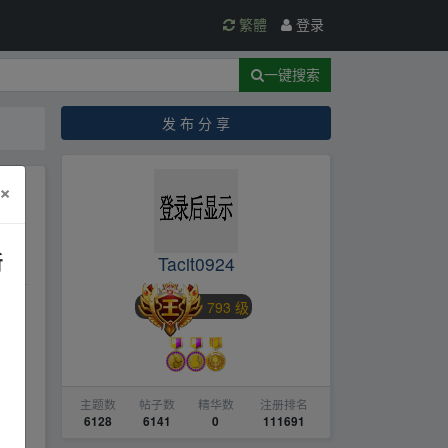
繁體
登录
一键搜索
发 布 分 享
×
转
新
Tacit0924
793 级
主题数
帖子数
精华数
注册排名
6128
6141
0
111691