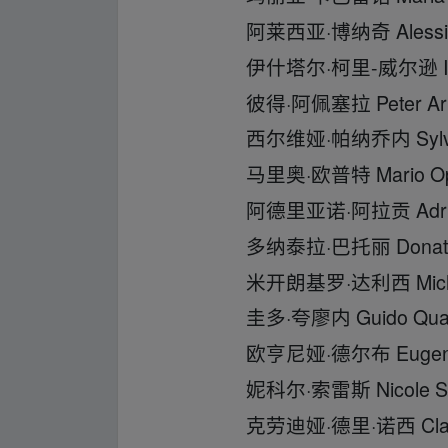
阿莱西亚·博纳奇 Alessia B
伊什塔尔·柯里-威尔逊 Ishtar C
彼得·阿佩塞拉 Peter Arpes
西尔维娅·帕纳乔内 Sylvia P
马里奥·欧普特 Mario Opin
阿德里亚诺·阿拉贡 Adriano
多纳泰拉·巴托丽 Donatella B
米开朗基罗·达利西 Michelange
圭多·夸廖内 Guido Quagl
欧亨尼娅·德尔布 Eugenia D
妮科尔·索雷斯 Nicole Sor
克劳迪娅·德里·诺西 Claudia D