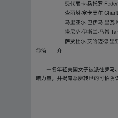
费代丽卡·桑托罗 Federica S
查丽塔·塞卡莫尔 Charita C
马里亚尔·巴伊马·里瓦 Marial 
塔尼萨·伊斯兰·马希 Tanisa i
萨贾杜尔·艾哈迈德·里亚德 Sajja
◎简 介
一名年轻美国女子被派往罗马、
暗力量，并揭露恶魔转世的可怕阴