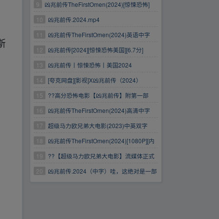
9
凶兆前传TheFirstOmen(2024)[惊悚恐怖]
10
凶兆前传.2024.mp4
11
凶兆前传TheFirstOmen(2024)英语中字
斯
12
凶兆前传[2024][惊悚恐怖美国][6.7分]
13
凶兆前传丨惊悚恐怖丨美国2024
14
[夸克网盘][影视]X凶兆前传（2024）
15
??高分恐怖电影【凶兆前传】附第一部
16
凶兆前传TheFirstOmen(2024)高清中字
【10.6GB】
17
超级马力欧兄弟大电影(2023)中英双字
18
凶兆前传TheFirstOmen(2024)[1080P][内
封简繁英][附第一部]
19
??【超级马力欧兄弟大电影】流媒体正式
版中英双字
20
凶兆前传.2024（中字）哇，这绝对是一部
优秀的作品（4K+1080P）