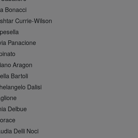
onacci
urrie-Wilson
ella
anacione
ato
 Aragon
artoli
lo Dalisi
ione
elbue
ace
elli Noci