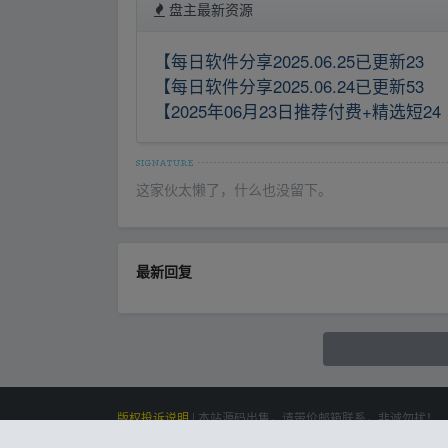
盘主最新资源
【每日软件分享2025.06.25已更新23
【每日软件分享2025.06.24已更新53
【2025年06月23日推荐付费+精选短24
这家伙太懒了，什么也没留下。
最新回复
版权投诉说明
|
本站源码出售，请带价邮箱联系，非诚勿扰！
siteone
Powered by
|
联系我们(Contact Us)：
云盘资源网