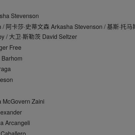
 Stevenson
 阿卡莎·史蒂文森 Arkasha Stevenson / 基斯·托马
by / 大卫·斯勒茨 David Seltzer
r Free
arhom
ga
son
vern Zaini
ander
angeli
allero