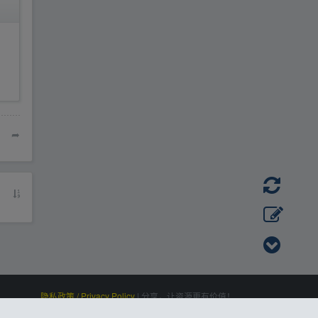
➦
隐私政策 / Privacy Policy
|
分享，让资源更有价值！
百度统计
|
Processed:
, SQL:
|
感谢
恒创科技
赞助
0.113
35