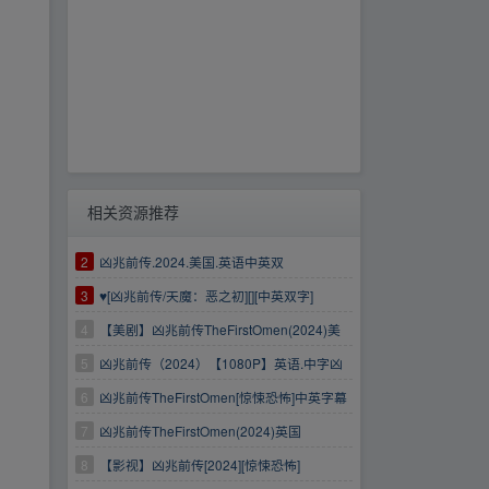
相关资源推荐
2
凶兆前传.2024.美国.英语中英双
字.HD1080P
3
♥[凶兆前传/天魔：恶之初][][中英双字]
[1080P][2024美惊悚恐怖大片]
4
【美剧】凶兆前传TheFirstOmen(2024)美
国惊悚恐怖电影
5
凶兆前传（2024）【1080P】英语.中字凶
兆前传凶兆前传凶兆前传兆前传
6
凶兆前传TheFirstOmen[惊悚恐怖]中英字幕
7
凶兆前传TheFirstOmen(2024)英国
8
【影视】凶兆前传[2024][惊悚恐怖]