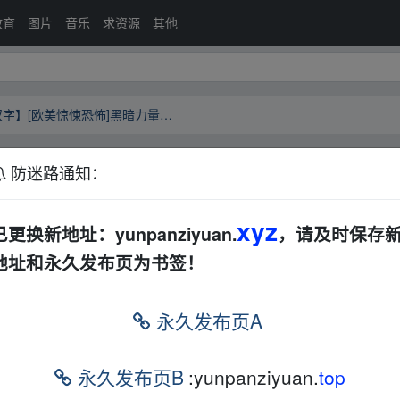
教育
图片
音乐
求资源
其他
【电影】凶兆前传(2024)【中英双字】[欧美惊悚恐怖]黑暗力量，并揭露恶魔转世的可怕阴谋。
防迷路通知：
【中英双字】[欧美惊悚恐怖]黑暗力量，并揭露恶魔
网盘
迅雷网盘
欧美
恐怖
xyz
已更换新地址：yunpanziyuan.
，请及时保存
地址和永久发布页为书签！
永久发布页A
永久发布页B
:yunpanziyuan.
top