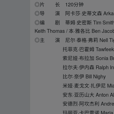
◎片 长 120分钟
◎导 演 阿卡莎·史蒂文森 Arkasha
◎编 剧 蒂姆·史密斯 Tim Smith /
Keith Thomas / 本·雅各比 Ben Jaco
◎主 演 尼尔·泰格·弗莉 Nell Tige
托菲克·巴霍姆 Tawfeek B
索尼娅·布拉加 Sonia Bra
拉尔夫·伊内森 Ralph Ine
比尔·奈伊 Bill Nighy
米娅·麦戈文·扎伊尼 Mia McGo
安东·亚历山大 Anton Alex
安德烈·阿坎杰利 Andrea Arc
玛丽亚·卡巴雷诺 Maria Cab