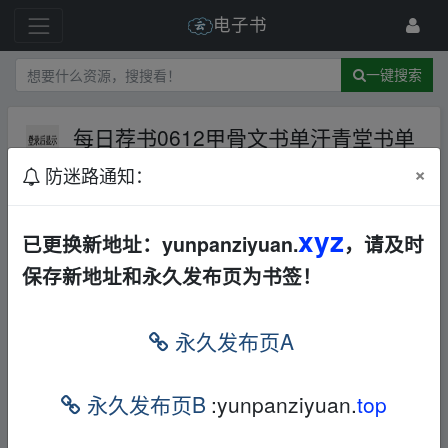
电子书
一键搜索
每日荐书0612甲骨文书单汗青堂书单
AL
百度网盘
其他
×
防迷路通知：
743 级
2024-6-12
浊世浮萍
xyz
已更换新地址：yunpanziyuan.
，请及时
保存新地址和永久发布页为书签！
、fr om w﹏ww.y_un pan_zi、yu▪an.xy z
永久发布页A
每日荐书0612 甲骨文书单 汗青堂书单
、fr om
w﹏ww.y_un pan_zi、yu▪an.xy z
永久发布页B
:yunpanziyuan.
top
阿里
链接
和百度网盘
链接
内书籍不一样
、fr om