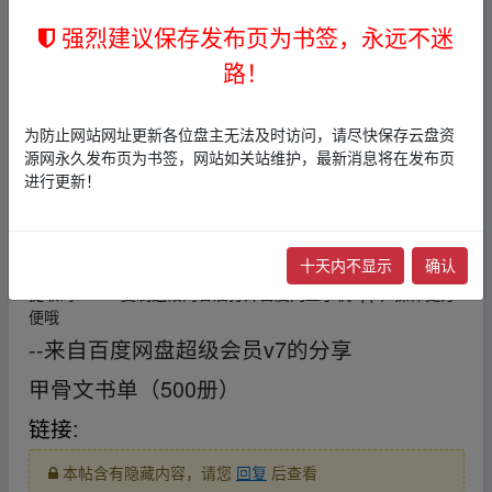
w﹏ww.y_un pan_zi、yu▪an.xy z
强烈建议保存发布页为书签，永远不迷
每日荐书0612
、fr om w﹏ww.y_un pan_zi、yu▪an.xy z
路！
本帖含有隐藏内容，请您
回复
后查看
为防止网站网址更新各位盘主无法及时访问，请尽快保存云盘资
每日荐书0612
源网永久发布页为书签，网站如关站维护，最新消息将在发布页
进行更新！
链接
:
本帖含有隐藏内容，请您
回复
后查看
十天内不显示
确认
提取码: xnc3 复制这段内容后打开百度网盘手机App，操作更方
便哦
--来自百度网盘超级会员v7的分享
甲骨文书单（500册）
链接
:
本帖含有隐藏内容，请您
回复
后查看