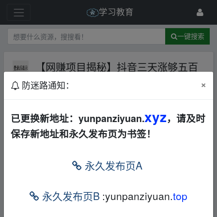
学习教育
一键搜索
【网赚项目揭秘】抖音三天涨够五百
有效粉，趁有方法，速度执行
夸克
×
防迷路通知：
网盘
音视频
文档
其他
149 级
2024-9-14
鑫锋资源库
xyz
已更换新地址：yunpanziyuan.
，请及时
保存新地址和永久发布页为书签！
【网赚项目揭秘】抖音三天涨够五百有效
粉，趁有方法，速度执行
_fr▂om w▪ww.y un pan
永久发布页A
﹏zi_yu‥an.xy‥z
下载地址：
https://pan.quark.cn/s/f580f916f97
永久发布页B
:yunpanziyuan.
top
7
_fr▂om w▪ww.y un pan﹏zi_yu‥an.xy‥z