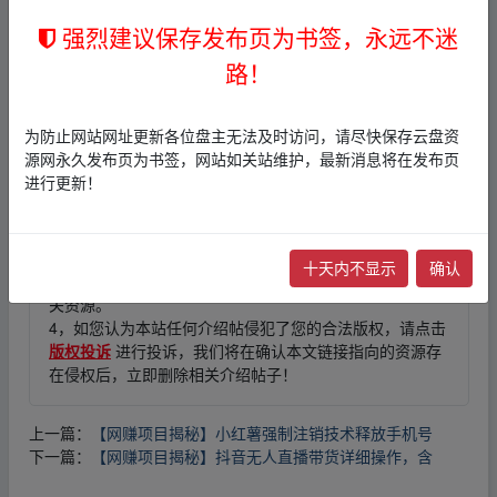
强烈建议保存发布页为书签，永远不迷
_fr▂om w▪ww.y un pan﹏zi_yu‥an.xy‥z
路！
免责声明
为防止网站网址更新各位盘主无法及时访问，请尽快保存云盘资
源网永久发布页为书签，网站如关站维护，最新消息将在发布页
1，本站所有内容均为站内网盘爱好者分享发布的网盘链接
进行更新！
介绍展示帖子，
本站不存储任何实质资源数据
。
2，本文内容仅代表作者本人观点，不代表本网站立场，作
者文责自负。
3，本文内所有链接指向的云盘网盘资源，其版权归版权方
十天内不显示
确认
所有！其实际管理权为帖子发布者所有，本站无法操作相
关资源。
4，如您认为本站任何介绍帖侵犯了您的合法版权，请点击
版权投诉
进行投诉，我们将在确认本文链接指向的资源存
在侵权后，立即删除相关介绍帖子！
上一篇：
【网赚项目揭秘】小红薯强制注销技术释放手机号
下一篇：
【网赚项目揭秘】抖音无人直播带货详细操作，含