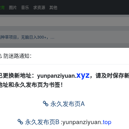
教育
图片
音乐
求资源
其他
【网赚项目揭秘】2024小红书最强种草项目，无脑日入300+，复制粘帖即可，多劳多得
防迷路通知：
红书最强种草项目，无脑日入300+，复制粘帖即可
文档
其他
xyz
已更换新地址：yunpanziyuan.
，请及时保存
地址和永久发布页为书签！
种草项目，无脑日入300+，复制粘帖即可，多劳多
永久发布页A
1c62d5a7bba8
▂fr‥om w_ww.y▂un pan zi_yu▁an.xy、z
永久发布页B
:yunpanziyuan.
top