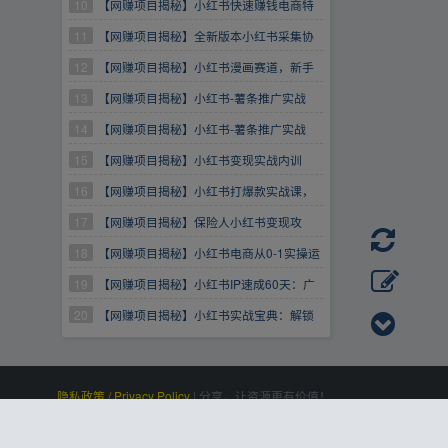
书，小红书开店、选品、爆款裂变
10
【网赚项目揭秘】小红书快速赚钱电商特
训营：用简单方式通过小红书快速变现！（55
11
【网赚项目揭秘】全新版本小红书采集协
节）
议＋无限曝光日引300＋精准粉
12
【网赚项目揭秘】小红书漫画赛道，新手
小白也可日入500+，强势引爆宝妈粉【揭秘】
13
【网赚项目揭秘】小红书-薯条推广实战
课：深度解析投放策略，助力笔记曝光飙升
14
【网赚项目揭秘】小红书-薯条推广实战
课：深度解析投放策略，助力笔记曝光飙升
15
【网赚项目揭秘】小红书变现实战内训
课，0-1实现小红书-IP变现底层逻辑/实战方法/
16
【网赚项目揭秘】小红书打爆款实战课，
训练结合
从0到1起号实战，实现小红书的运营突破
17
【网赚项目揭秘】保险人小红书变现攻
略，精准定位+爆款内容，助你业绩飙升
18
【网赚项目揭秘】小红书电商从0-1实操运
营课，让你从小白到精英
19
【网赚项目揭秘】小红书IP速成60天：广
告、电商实战+内容创作，快速实现商业变现
20
【网赚项目揭秘】小红书实战宝典：解锁
爆款密码，从矩阵号到高效投放
隐私政策 / Privacy Policy
|
分享，让资源更有价值！
百度统计
|
Processed:
, SQL:
|
感谢
恒创科技
赞助
0.114
19