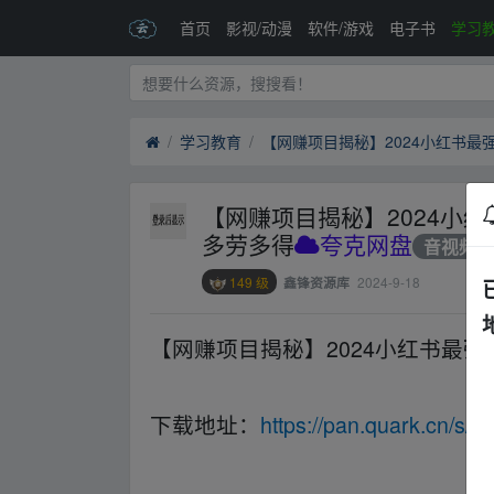
首页
影视/动漫
软件/游戏
电子书
学习
学习教育
【网赚项目揭秘】2024小
多劳多得
夸克网盘
音视频
149 级
2024-9-18
鑫锋资源库
【网赚项目揭秘】2024小红书最强
fr‥om w_ww.y▂un pan zi_yu▁an.xy、z
下载地址：
https://pan.quark.cn/s/