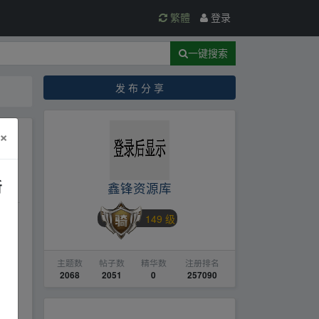
繁體
登录
一键搜索
发 布 分 享
×
，
新
鑫锋资源库
149 级
得
▂
主题数
帖子数
精华数
注册排名
2068
2051
0
257090