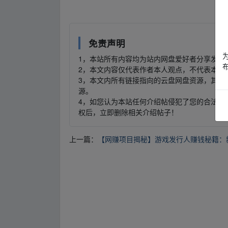
▂fr‥om w_ww.y▂un pan zi_yu▁an.xy、z
免责声明
1，本站所有内容均为站内网盘爱好者分享发布
2，本文内容仅代表作者本人观点，不代表本网
3，本文内所有链接指向的云盘网盘资源，其版
源。
4，如您认为本站任何介绍帖侵犯了您的合法版
权后，立即删除相关介绍帖子！
上一篇：
【网赚项目揭秘】游戏发行人赚钱秘籍：