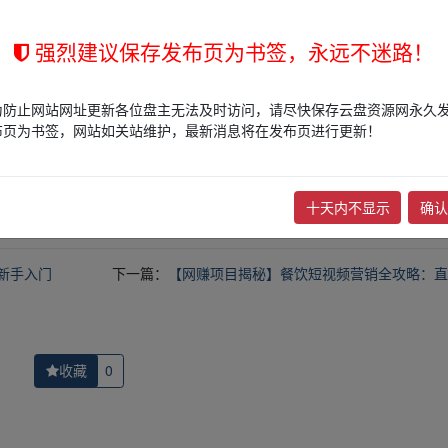
强烈建议保存发布页为书签，永远不迷路！
为防止网站网址更新各位盘主无法及时访问，请尽快保存云盘资源网永久
的网盘链接介绍展示帖子，
本站不存储任何实质资源数据
。
布页为书签，网站如关站维护，最新消息将在发布页进行更新！
站立场，作者文责自负。
权归版权方所有！其实际管理权为帖子发布者所有，本站无法操作相关资
权，请点击
版权投诉
进行投诉，我们将在确认本文链接指向的资源存在
十天内不显示
确认
新手入门
下一篇：
【网赚项目揭秘】餐饮短视频营销全攻略：直
收藏
0