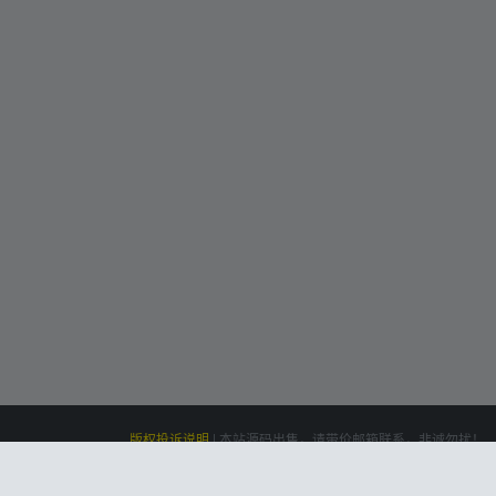
版权投诉说明
|
本站源码出售，请带价邮箱联系，非诚勿扰！
siteone
Powered by
|
联系我们(Contact Us)：
云盘资源网