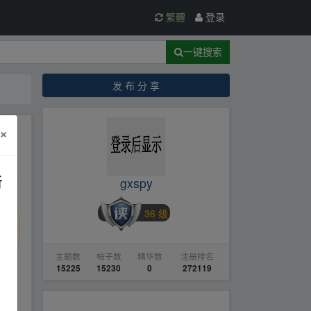
繁體
登录
一键搜索
发 布 分 享
×
他
新
gxspy
36 级
主题数
帖子数
精华数
注册排名
15225
15230
0
272119