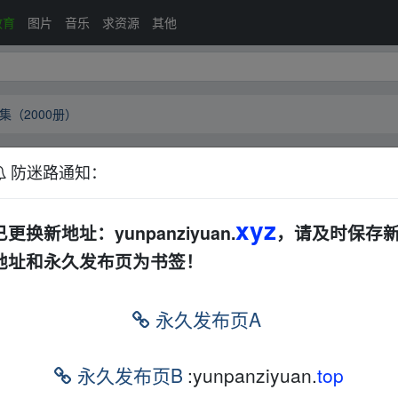
教育
图片
音乐
求资源
其他
（2000册）
防迷路通知：
书合集（2000册）
夸克网盘
文档
电子书
其
xyz
已更换新地址：yunpanziyuan.
，请及时保存
地址和永久发布页为书签！
yu‥an.xy、z
永久发布页A
永久发布页B
:yunpanziyuan.
top