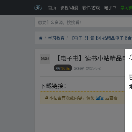
首页
影视/动漫
软件/游戏
电子书
学习
学习教育
【电子书】读书小站精品电子书合集
【电子书】读书小站精品电子
36 级
2025-3-2
gxspy
下载
链接
：
﹏fr‥om w、ww.y_un﹏pan zi▁
本帖含有隐藏内容，请您
回复
后查看
﹏fr‥om w、ww.y_un﹏pan zi▁yu‥an.xy、z
﹏fr‥om w、ww.y_un﹏pan zi▁yu‥an.xy、z