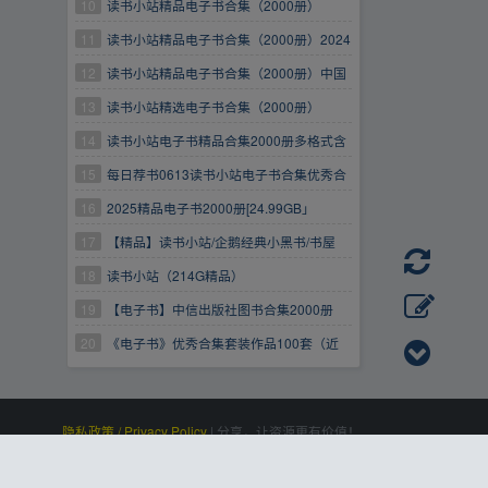
救书荒
10
读书小站精品电子书合集（2000册）
【24.9G】
11
读书小站精品电子书合集（2000册）2024
最新版
12
读书小站精品电子书合集（2000册）中国
古代历史图谱
13
读书小站精选电子书合集（2000册）
14
读书小站电子书精品合集2000册多格式含
电子书转换软件
15
每日荐书0613读书小站电子书合集优秀合
集套装作品100套
16
2025精品电子书2000册[24.99GB」
17
【精品】读书小站/企鹅经典小黑书/书屋
mebook/天涯社区优质书籍/掌阅出版系列合集
18
读书小站（214G精品）
19
【电子书】中信出版社图书合集2000册
20
《电子书》优秀合集套装作品100套（近
2000册）
隐私政策 / Privacy Policy
|
分享，让资源更有价值！
百度统计
|
Processed:
, SQL:
|
感谢
恒创科技
赞助
0.114
21