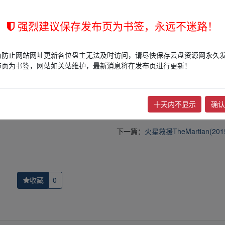
强烈建议保存发布页为书签，永远不迷路！
的网盘链接介绍展示帖子，
本站不存储任何实质资源数据
。
为防止网站网址更新各位盘主无法及时访问，请尽快保存云盘资源网永久
站立场，作者文责自负。
布页为书签，网站如关站维护，最新消息将在发布页进行更新！
权归版权方所有！其实际管理权为帖子发布者所有，本站无法操作相关资
权，请点击
版权投诉
进行投诉，我们将在确认本文链接指向的资源存在
十天内不显示
确认
下一篇：
火星救援TheMartian(201
收藏
0