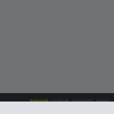
版权投诉说明
|
本站源码出售，请带价邮箱联系，非诚勿扰！
siteone
Powered by
|
联系我们(Contact Us)：
云盘资源网