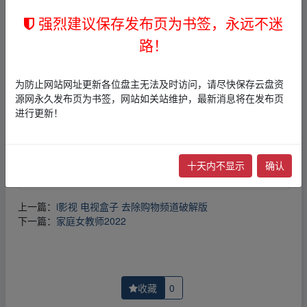
免责声明
强烈建议保存发布页为书签，永远不迷
1，本站所有内容均为站内网盘爱好者分享发布的网盘链接
路！
介绍展示帖子，
本站不存储任何实质资源数据
。
2，本文内容仅代表作者本人观点，不代表本网站立场，作
者文责自负。
为防止网站网址更新各位盘主无法及时访问，请尽快保存云盘资
3，本文内所有链接指向的云盘网盘资源，其版权归版权方
源网永久发布页为书签，网站如关站维护，最新消息将在发布页
所有！其实际管理权为帖子发布者所有，本站无法操作相
进行更新！
关资源。
4，如您认为本站任何介绍帖侵犯了您的合法版权，请点击
版权投诉
进行投诉，我们将在确认本文链接指向的资源存
十天内不显示
确认
在侵权后，立即删除相关介绍帖子！
上一篇：
i影视 电视盒子 去除购物频道破解版
下一篇：
家庭女教师2022
收藏
0