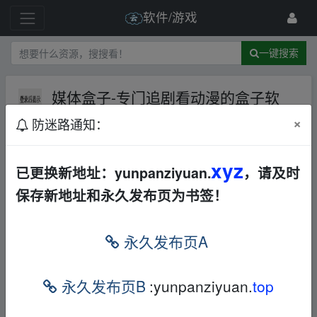
软件/游戏
一键搜索
媒体盒子-专门追剧看动漫的盒子软
件，纯净版
夸克网盘
Android
×
防迷路通知：
影音图像
891 级
2022-9-19
youtairen
xyz
已更换新地址：yunpanziyuan.
，请及时
保存新地址和永久发布页为书签！
fr▁om w、ww.y un﹏pan﹏zi▁yu、an.xy z
永久发布页A
本帖含有隐藏内容，请您
回复
后查看
永久发布页B
:yunpanziyuan.
top
fr▁om w、ww.y un﹏pan﹏zi▁yu、an.xy z