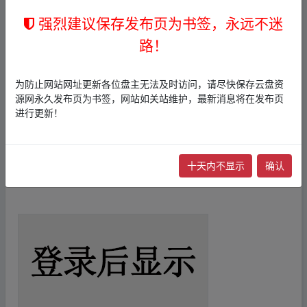
版本为 v4.4.7 官方稳定版，内置最新 EXO 与
强烈建议保存发布页为书签，永远不迷
IJK 播放内核，支持硬件加速解码，确保4K H
路！
DR视频也能流畅播放。同时，作为一款“空壳
类”播放器，FongMi不自带内容，用户需自行
为防止网站网址更新各位盘主无法及时访问，请尽快保存云盘资
源网永久发布页为书签，网站如关站维护，最新消息将在发布页
配置接口地址，即可接入海量影视资源，真
进行更新！
正实现“我的播放器我做主”。
_fr om w ww.y▪un p
an▁zi‥yu▪an.xy▂z
十天内不显示
确认
PS：需手动配置接口——
未许可连接
_fr om
w ww.y▪un pan▁zi‥yu▪an.xy▂z