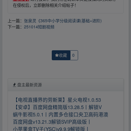
在侵权后，立即删除相关介绍帖子！
上一篇：
张泉灵《365中小学分级阅读课(基础+进阶)
下一篇：
251014短剧视频
收藏
0
盘主最新资源
【电视直播界的劳斯莱】星火电视1.0.53
【安卓】百度网盘精简版13.28.5丨解锁V
蜗牛影视5.0.1丨内置多仓接口央卫高码港澳
百度网盘v13.21.3解锁SVIP高级版丨
小苹果盒TV子(YSC)v9.9.9解锁版丨