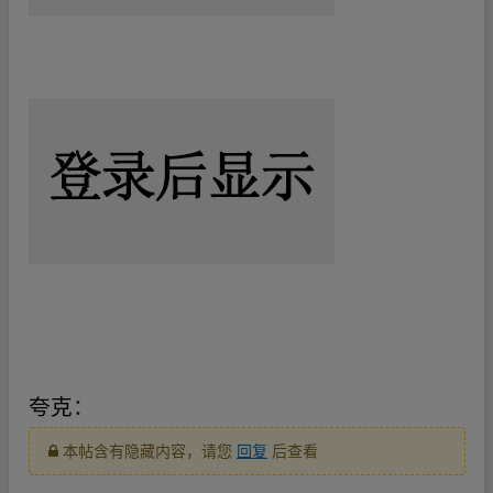
_fr om w ww.y▪un pan▁zi‥yu▪an.xy▂z
_fr om w ww.y▪un pan▁zi‥yu▪an.xy▂z
夸克
：
本帖含有隐藏内容，请您
回复
后查看