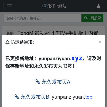
软件/游戏
一键搜索
FongMi影视v4.4.7TV+手机版丨内置
央卫视高码+特色频道丨支持4KHDR
×
防迷路通知：
【129M】
夸克网盘
迅雷网盘
U
C网盘
Android
影音图像
xyz
已更换新地址：yunpanziyuan.
，请及时
99 级
9月前
老男孩0812
保存新地址和永久发布页为书签！
FongMi影视采用 Android TV Leanback 架构
设计，完美适配电视遥控器操作，界面简洁
永久发布页A
直观，交互流畅自然。它不仅支持主流点播
永久发布页B
:yunpanziyuan.
top
功能，还集成了强大的直播系统，兼容多种
私有协议，是家庭娱乐中心的理想选择。本