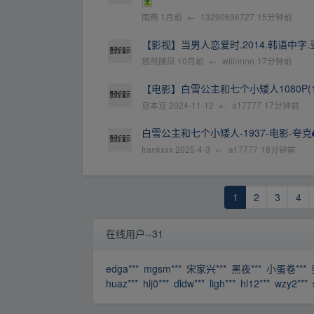
雨燕
1月前
←
13290696727
15分钟前
【影视】当男人恋爱时.2014.韩语中字.豆瓣评
悠然随凤
10月前
←
wiiinnnn
17分钟前
【电影】白雪公主和七个小矮人1080P(19
豆本豆
2024-11-12
←
a17777
17分钟前
白雪公主和七个小矮人-1937-电影-夸克
frankxxx
2025-4-3
←
a17777
18分钟前
1
2
3
4
在线用户--31
edga***
mgsm***
宋家兴***
黑夜***
小蛋卷***
huaz***
hlj0***
dldw***
ligh***
hl12***
wzy2***