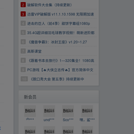
2
破解软件大合集（持续更新）
3
迅雷VIP破解版 v11.1.10.1598 无限期加速
版
4
进击的巨人（前4季）甜饼字幕组1080p
5
35.4G超详细羽毛球教学视频！萌新进阶都
适合！
6
《魔兽争霸3：冰封王座》v1.20~1.27
7
高斯课堂
8
《跟着书本去旅行》1—320集全！1080高
清画质！
9
PC游戏【🔥大侠立志传🔥】官方简体中文
【👉解压即玩👈】
10
《脱口秀大会 第五季》持续更新中
https://www.aliyundrive.com/s/EzCfXDfTXB7
新会员
²⁰³***
und***
Sco***
嘿，鲨***
盘