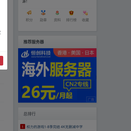
源！
积分
勋章
资料
排行榜
收藏
发
推荐服务器
总排行
1
权力的游戏1-8季完结 4K无删减中字