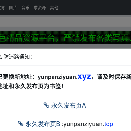
教育
图片
音乐
求资源
其他
色精品资源平台，严禁发布各类写真
发布
防迷路通知：
xyz
受处理帖📢
已更换新地址：yunpanziyuan.
，请及时保存
前
地址和永久发布页为书签！
.1中文典藏版(知更鸟制作)
夸克
前
永久发布页A
永久发布页B
:yunpanziyuan.
top