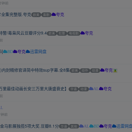
分钟前
P.全集完整版.夸克
欧美
喜剧
夸克
特警/毒枭风云豆瓣评分9.4
欧美
犯罪
电视剧
夸克
前
G]
BD
夸克
迅雷网盘
)内封精修官译简中特效sup字幕.全8集
欧美
动作
动漫
夸克
万里最佳动画长安三万里大唐盛衰史】
华语
动漫
AL
夸克
前
AL
分钟前
去年金马影展独揽5项大奖.豆瓣8.1分
华语
其他
AL
BD
夸克
迅雷网