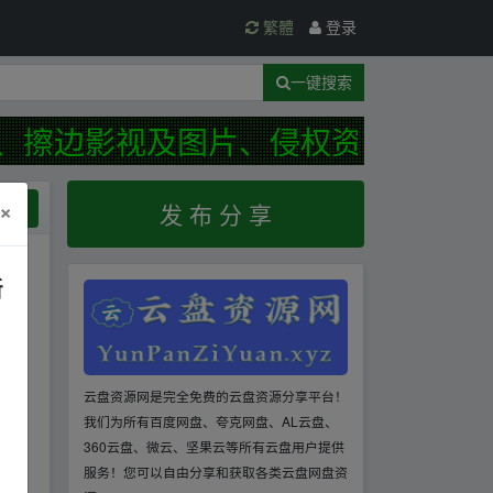
繁體
登录
一键搜索
、擦边影视及图片、侵权资源等违规
×
规范
发 布 分 享
新
云盘资源网是完全免费的云盘资源分享平台！
我们为所有百度网盘、夸克网盘、AL云盘、
360云盘、微云、坚果云等所有云盘用户提供
服务！您可以自由分享和获取各类云盘网盘资