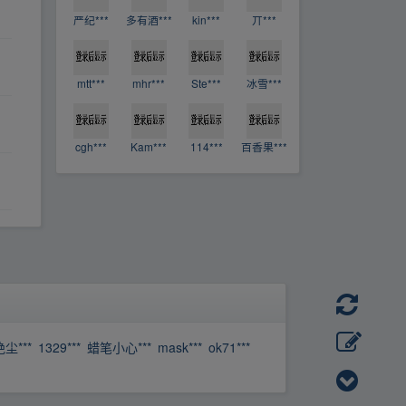
严纪***
多有酒***
kin***
丌***
mtt***
mhr***
Ste***
冰雪***
cgh***
Kam***
114***
百香果***
尘***
1329***
蜡笔小心***
mask***
ok71***