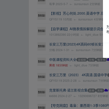
有李
2023-5-7
←
sunsunsun
2分钟前
【影视】芳心何处.2000.英语中字.豆瓣评分
QFYS119
10月前
←
sunsunsun
4分钟前
【自学课程】AI微表情拆解提示词合集，
1013892390
22小时前
←
light_dlue
5分钟
长安三万里(2023)4K高码60帧长安三
分格
2024-1-31
←
sunsunsun
7分钟前
中医课程资料大全
音视频
文档
电子书
黑夜
18分钟前
←
light_dlue
7分钟前
长安三万里（2023） 4K高清.国语中字
QFYS119
2025-2-28
←
sunsunsun
7分钟前
克里斯托弗·诺兰影视合集
欧美
其他
kk666
2024-2-27
←
13290696727
8分钟前
【夸克网盘】毒枭：墨西哥1-3季1080