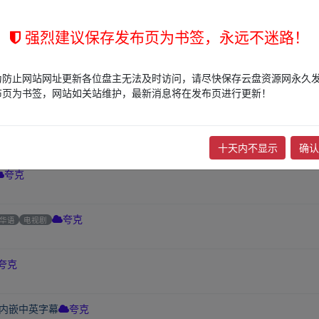
强烈建议保存发布页为书签，永远不迷路！
7.7.1080p
夸克
为防止网站网址更新各位盘主无法及时访问，请尽快保存云盘资源网永久
告别塑料感与AI面瘫脸（191MB）
文档
夸克
布页为书签，网站如关站维护，最新消息将在发布页进行更新！
前
万里杜比5.1长安三万里全景声
华语
动漫
夸克
十天内不显示
确认
夸克
华语
电视剧
夸克
夸克
P内嵌中英字幕
夸克