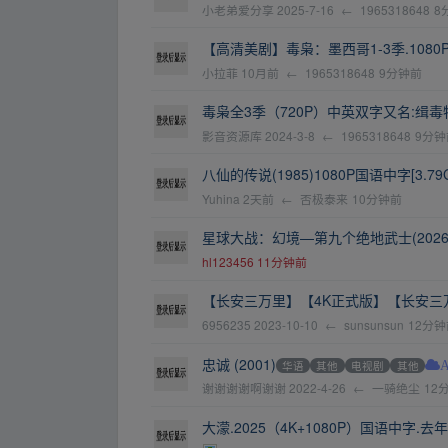
小老弟爱分享
2025-7-16
←
1965318648
8
【高清美剧】毒枭：墨西哥1-3季.1080
小拉菲
10月前
←
1965318648
9分钟前
毒枭全3季（720P）中英双字又名:缉毒
影音资源库
2024-3-8
←
1965318648
9分钟
八仙的传说(1985)1080P国语中字[3.79
Yuhina
2天前
←
否极泰来
10分钟前
星球大战：幻境—第九个绝地武士(2026
hl123456
11分钟前
【长安三万里】【4K正式版】【长安三
6956235
2023-10-10
←
sunsunsun
12分钟
忠诚 (2001)
华语
其他
电视剧
其他
谢谢谢谢啊谢谢
2022-4-26
←
一骑绝尘
12
大濛.2025（4K+1080P）国语中字.