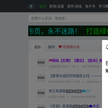
首页
影视/动漫
软件/游戏
电子书
学习
网永久发布页，永不迷路！
打造绿
防迷路公告
最新
精华
网站【反馈】【建议】【投诉】综合接
云盘资源
2024-7-18
←
13477835830
16天
【星球大战旧共和国武士2】————v1
hehehe442
2024-10-26
←
ngdikman
16秒
夜王高清版
华语
其他
BD
cjl222
4月前
←
sunsunsun
55秒前
《天道》高清版
华语
其他
夸克