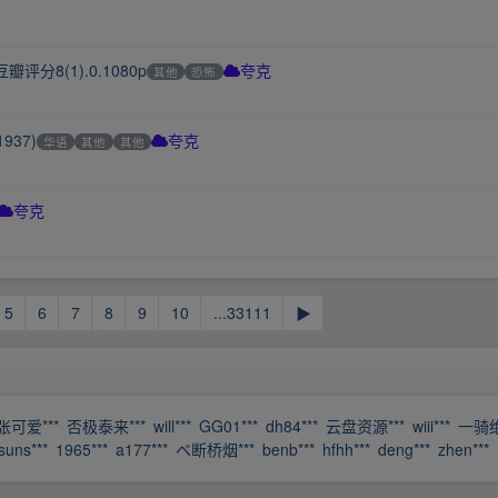
分8(1).0.1080p
其他
恐怖
夸克
37)
华语
其他
其他
夸克
夸克
5
6
7
8
9
10
...33111
▶
张可爱***
否极泰来***
will***
GG01***
dh84***
云盘资源***
wiii***
一骑绝
suns***
1965***
a177***
ベ断桥烟***
benb***
hfhh***
deng***
zhen***