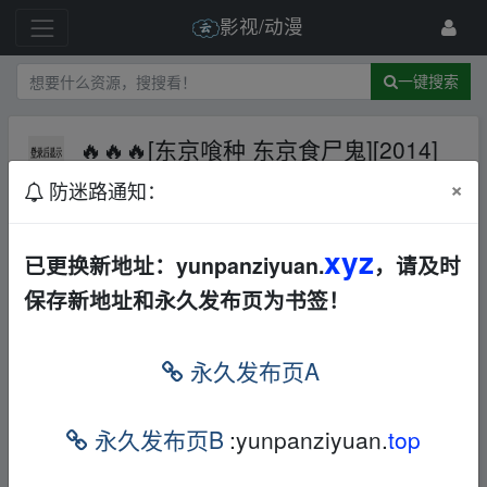
影视/动漫
一键搜索
🔥🔥🔥[东京喰种 东京食尸鬼][2014]
[S1][1080p][简体中文]
AL
夸克网
×
防迷路通知：
盘
日本
动漫
4 级
2022-12-8
YSSR
xyz
已更换新地址：yunpanziyuan.
，请及时
保存新地址和永久发布页为书签！
永久发布页A
永久发布页B
:yunpanziyuan.
top