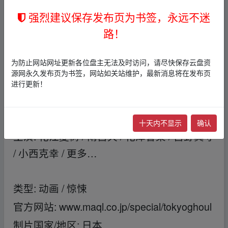
强烈建议保存发布页为书签，永远不迷
作品简介
路！
为防止网站网址更新各位盘主无法及时访问，请尽快保存云盘资
fr﹏om w、ww.y_un pan_zi▁yu an.xy z
源网永久发布页为书签，网站如关站维护，最新消息将在发布页
导演: 森田修平
进行更新！
fr﹏om w、ww.y_un pan_zi▁yu an.xy z
编剧: 御笠ノ忠次 / 石田スイ(原作)
fr﹏om w、ww.
y_un pan_zi▁yu an.xy z
十天内不显示
确认
主演: 花江夏树 / 雨宫天 / 花泽香菜 / 宫野真守
/ 小西克幸 / 更多…
fr﹏om w、ww.y_un pan_zi▁yu a
n.xy z
类型: 动画 / 惊悚
官方网站: www.maql.co.jp/special/tokyoghoul
制片国家/地区: 日本