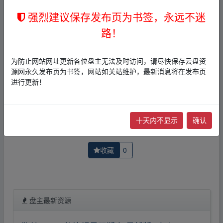
者文责自负。
3，本文内所有链接指向的云盘网盘资源，其版权归版权方
强烈建议保存发布页为书签，永远不迷
所有！其实际管理权为帖子发布者所有，本站无法操作相
路！
关资源。
4，如您认为本站任何介绍帖侵犯了您的合法版权，请点击
版权投诉
进行投诉，我们将在确认本文链接指向的资源存
为防止网站网址更新各位盘主无法及时访问，请尽快保存云盘资
在侵权后，立即删除相关介绍帖子！
源网永久发布页为书签，网站如关站维护，最新消息将在发布页
进行更新！
上一篇：
儿歌多多古诗词50集
下一篇：
恐怖游轮-夸克网盘在线播放-蓝光高清【电影】
十天内不显示
确认
收藏
0
盘主最新资源