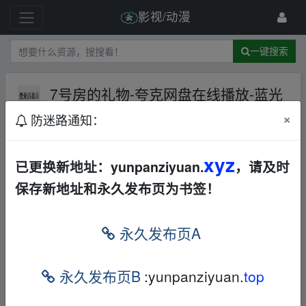
影视/动漫
一键搜索
7号房的礼物-夸克网盘在线播放-蓝光
高清【电影】
夸克网盘
×
防迷路通知：
10 级
1月前
frankxxx
xyz
已更换新地址：yunpanziyuan.
，请及时
本帖含有隐藏内容，请您
回复
后查看
保存新地址和永久发布页为书签！
永久发布页A
免责声明
1，本站所有内容均为站内网盘爱好者分享发布的网盘链接
永久发布页B
:yunpanziyuan.
top
介绍展示帖子，
本站不存储任何实质资源数据
。
2，本文内容仅代表作者本人观点，不代表本网站立场，作