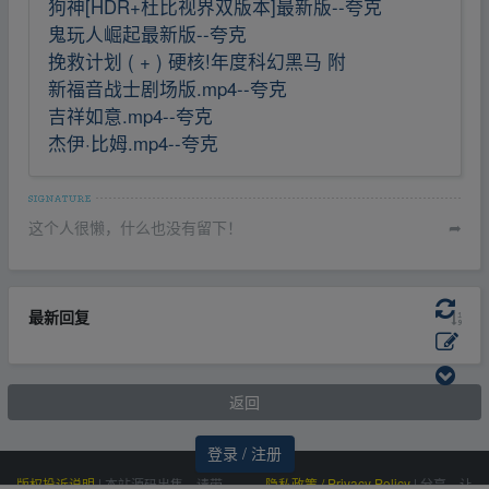
狗神[HDR+杜比视界双版本]最新版--夸克
鬼玩人崛起最新版--夸克
挽救计划 ( + ) 硬核!年度科幻黑马 附
新福音战士剧场版.mp4--夸克
吉祥如意.mp4--夸克
杰伊·比姆.mp4--夸克
这个人很懒，什么也没有留下！
➦
最新回复
返回
登录 / 注册
版权投诉说明
|
本站源码出售，请带
隐私政策 / Privacy Policy
|
分享，让