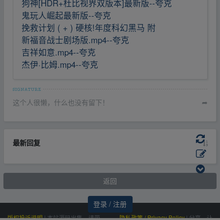
狗神[HDR+杜比视界双版本]最新版--夸克
鬼玩人崛起最新版--夸克
挽救计划 ( + ) 硬核!年度科幻黑马 附
新福音战士剧场版.mp4--夸克
吉祥如意.mp4--夸克
杰伊·比姆.mp4--夸克
这个人很懒，什么也没有留下！
➦
最新回复
返回
登录 / 注册
版权投诉说明
|
本站源码出售，请带
隐私政策 / Privacy Policy
|
分享，让