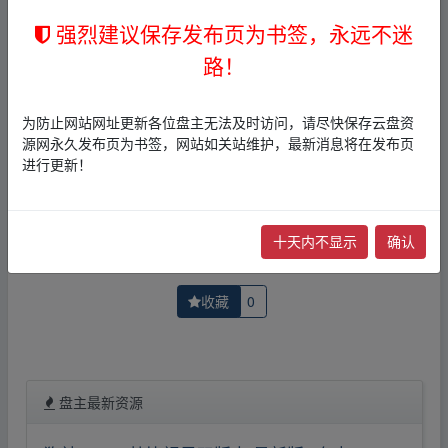
者文责自负。
3，本文内所有链接指向的云盘网盘资源，其版权归版权方
强烈建议保存发布页为书签，永远不迷
所有！其实际管理权为帖子发布者所有，本站无法操作相
路！
关资源。
4，如您认为本站任何介绍帖侵犯了您的合法版权，请点击
版权投诉
进行投诉，我们将在确认本文链接指向的资源存
为防止网站网址更新各位盘主无法及时访问，请尽快保存云盘资
在侵权后，立即删除相关介绍帖子！
源网永久发布页为书签，网站如关站维护，最新消息将在发布页
进行更新！
上一篇：
7号房的礼物-夸克网盘在线播放-蓝光高清【电
下一篇：
东京物语-夸克网盘在线播放-蓝光高清【电影】
十天内不显示
确认
收藏
0
盘主最新资源