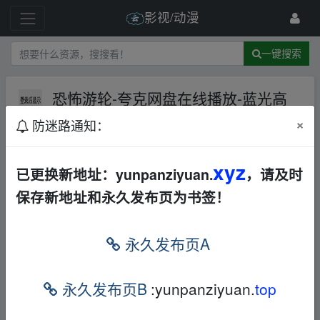
影视/动漫
一键搜索
恐怖游轮-夸克网盘在线播放-蓝光高
清【电影】
夸克网盘
×
防迷路通知：
10 级
1月前
frankxxx
xyz
已更换新地址：yunpanziyuan.
，请及时
本帖含有隐藏内容，请您
回复
后查看
保存新地址和永久发布页为书签！
永久发布页A
免责声明
1，本站所有内容均为站内网盘爱好者分享发布的网盘链接
永久发布页B
:yunpanziyuan.
top
介绍展示帖子，
本站不存储任何实质资源数据
。
2，本文内容仅代表作者本人观点，不代表本网站立场，作