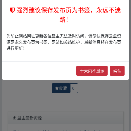
者文责自负。
3，本文内所有链接指向的云盘网盘资源，其版权归版权方
强烈建议保存发布页为书签，永远不迷
所有！其实际管理权为帖子发布者所有，本站无法操作相
路！
关资源。
4，如您认为本站任何介绍帖侵犯了您的合法版权，请点击
版权投诉
进行投诉，我们将在确认本文链接指向的资源存
为防止网站网址更新各位盘主无法及时访问，请尽快保存云盘资
在侵权后，立即删除相关介绍帖子！
源网永久发布页为书签，网站如关站维护，最新消息将在发布页
进行更新！
上一篇：
再见列宁-夸克网盘在线播放-蓝光高清【电影】
下一篇：
荒岛余生-夸克网盘在线播放-蓝光高清【电影】
十天内不显示
确认
收藏
0
盘主最新资源