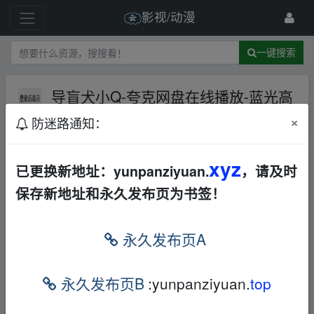
影视/动漫
一键搜索
导盲犬小Q-夸克网盘在线播放-蓝光高
清【电影】
夸克网盘
×
防迷路通知：
10 级
1月前
frankxxx
xyz
已更换新地址：yunpanziyuan.
，请及时
本帖含有隐藏内容，请您
回复
后查看
保存新地址和永久发布页为书签！
永久发布页A
免责声明
1，本站所有内容均为站内网盘爱好者分享发布的网盘链接
永久发布页B
:yunpanziyuan.
top
介绍展示帖子，
本站不存储任何实质资源数据
。
2，本文内容仅代表作者本人观点，不代表本网站立场，作