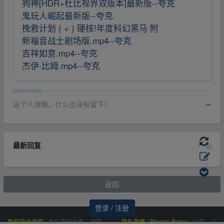
狗神[HDR+杜比视界双版本]最新版--夸克
鬼玩人崛起最新版--夸克
挽救计划 ( + ) 硬核!年度科幻黑马 附
新福音战士剧场版.mp4--夸克
吉祥如意.mp4--夸克
杰伊·比姆.mp4--夸克
这个人很懒，什么也没有留下！
➦
最新回复
返回
登录 / 注册
版权投诉说明
|
本站源码出售，请带
隐私政策 / Privacy Policy
|
分享，让