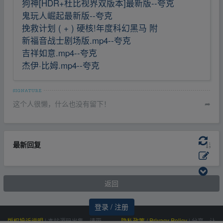
狗神[HDR+杜比视界双版本]最新版--夸克
鬼玩人崛起最新版--夸克
挽救计划 ( + ) 硬核!年度科幻黑马 附
新福音战士剧场版.mp4--夸克
吉祥如意.mp4--夸克
杰伊·比姆.mp4--夸克
这个人很懒，什么也没有留下！
➦
最新回复
返回
登录 / 注册
版权投诉说明
|
本站源码出售，请带
隐私政策 / Privacy Policy
|
分享，让