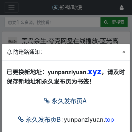
影视/动漫
一键搜索
荒岛余生-夸克网盘在线播放-蓝光高
清【电影】
夸克网盘
其他
其他
×
防迷路通知：
9 级
1月前
frankxxx
xyz
已更换新地址：yunpanziyuan.
，请及时
本帖含有隐藏内容，请您
回复
后查看
保存新地址和永久发布页为书签！
永久发布页A
免责声明
1，本站所有内容均为站内网盘爱好者分享发布的网盘链接
永久发布页B
:yunpanziyuan.
top
介绍展示帖子，
本站不存储任何实质资源数据
。
2，本文内容仅代表作者本人观点，不代表本网站立场，作