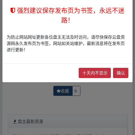
者文责自负。
3，本文内所有链接指向的云盘网盘资源，其版权归版权方
强烈建议保存发布页为书签，永远不迷
所有！其实际管理权为帖子发布者所有，本站无法操作相
路！
关资源。
4，如您认为本站任何介绍帖侵犯了您的合法版权，请点击
版权投诉
进行投诉，我们将在确认本文链接指向的资源存
为防止网站网址更新各位盘主无法及时访问，请尽快保存云盘资
在侵权后，立即删除相关介绍帖子！
源网永久发布页为书签，网站如关站维护，最新消息将在发布页
进行更新！
上一篇：
导盲犬小Q-夸克网盘在线播放-蓝光高清【电影
下一篇：
牯岭街少年杀人事件-夸克网盘在线播放-蓝光高
十天内不显示
确认
收藏
0
盘主最新资源