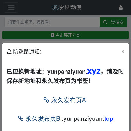
影视/动漫
一键搜索
点击展开分类
排序：
回帖时间
×
最新
精华
防迷路通知：
[动画片]机器人总动员(2008)1080P国配国语英语粤
xyz
已更换新地址：yunpanziyuan.
，请及时
语中字[4.89G]
欧美
动漫
科幻
BD
夸克
迅雷
保存新地址和永久发布页为书签！
网盘
Yuhina
11小时前
【伊藤润二狂热：日本恐怖故事】【全12集】【日
永久发布页A
语中字】【1080P】【奇幻/恐怖/悬疑】
日本
动漫
科幻
其他
夸克
永久发布页B
:yunpanziyuan.
top
←
neoneocom
12小时前
星球大战：幻境—第九个绝地武士(2026)内封精修