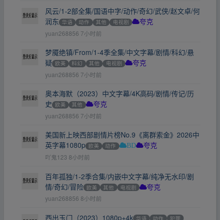
风云/1-2部全集/国语中字/动作/奇幻/武侠/赵文卓/何
润东
华语
动作
其他
电视剧
夸克
yuan268856
7小时前
梦魇绝镇/From/1-4季全集/中文字幕/剧情/科幻/悬
疑
欧美
科幻
其他
电视剧
夸克
yuan268856
7小时前
奥本海默（2023）中文字幕/4K高码/剧情/传记/历
史
欧美
其他
夸克
yuan268856
7小时前
美国新上映西部剧情片榜No.9《离群索金》2026中
英字幕1080p
欧美
动作
BD
夸克
吖鬼123
8小时前
百年孤独/1-2季合集/内嵌中文字幕/纯净无水印/剧
情/奇幻/冒险
欧美
其他
电视剧
夸克
yuan268856
8小时前
西出玉门（2023）1080p+4k
华语
动作
犯罪