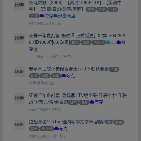
圣诞颂歌（2009）【高清1080P+4K】【英语中
字】【剧情/奇幻/动画/家庭】
欧美
动漫
科幻
其他
夸克
迅雷网盘
benben2020
3天前
死神千年血战篇-祸进谭[正式版更新02集]S04.202
6.HD1080P[0.6G/集]
日本
动漫
电视剧
BD
夸
克
←
Harrison PAN
4天前
我是不白吃小猪佩奇合集1-11季钱爸合集
华语
欧美
动漫
其他
夸克
浊世浮萍
4天前
死神千年血战篇+剧场版+TV版全集/日语中字/日漫/
战斗/热血/冒险/奇幻
日本
动漫
夸克
yuan268856
7天前
踮起脚尖/TipToe/全5集/中文字幕/剧情/惊悚
欧美
其他
电视剧
夸克
yuan268856
6小时前