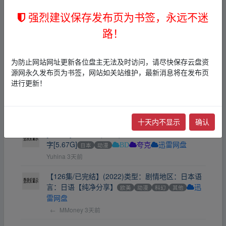
官译简中特效sup字幕.全8集
欧美
动作
动漫
夸
强烈建议保存发布页为书签，永远不迷
克
←
MMoney
13小时前
路！
【电影】【美】怪兽大学（2013年，皮克斯经典动
画之一，豆瓣8.3）12.3G
欧美
动漫
夸克
为防止网站网址更新各位盘主无法及时访问，请尽快保存云盘资
Kelvinhou
1天前
源网永久发布页为书签，网站如关站维护，最新消息将在发布页
进行更新！
<美漫>蝙蝠侠：披风战士第二季[附第1季][美国动
画犯罪]
欧美
动漫
AL
BD
夸克
迅雷网盘
MIFFY520
2天前
十天内不显示
确认
[动画片]千与千寻(2001)1080P国配国语日语粤语中
字[5.67G]
日本
动漫
BD
夸克
迅雷网盘
Yuhina
3天前
【126集/已完结】(2022)类型：剧情地区：日本语
言：日语【纯净分享】
欧美
动漫
科幻
其他
迅
雷网盘
←
MMoney
3天前