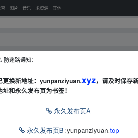
教育
图片
音乐
求资源
其他
防迷路通知：
印度
其他
恐怖
动漫
科幻
战争
电视剧
其他
xyz
已更换新地址：yunpanziyuan.
，请及时保存
地址和永久发布页为书签！
排序：
回帖
永久发布页A
集
华语
欧美
动漫
其他
夸克
永久发布页B
:yunpanziyuan.
top
P.JKYY[0.4G/集]
华语
动漫
BD
夸克