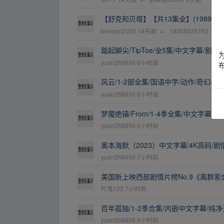
【舒克和贝塔】【共13集全】(1989).
benben2020
14天前
←
18305525793
11
踮起脚尖/TipToe/全5集/中文字幕/剧情
yuan268856
6小时前
风云/1-2部全集/国语中字/动作/奇幻/武
yuan268856
6小时前
梦魇绝镇/From/1-4季全集/中文字幕/剧
yuan268856
6小时前
奥本海默（2023）中文字幕/4K高码/剧
yuan268856
7小时前
美国新上映西部剧情片榜No.9《离群索金》
吖鬼123
7小时前
百年孤独/1-2季合集/内嵌中文字幕/纯净
yuan268856
8小时前