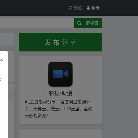
繁體
登录
一键搜索
发 布 分 享
×
新
时间
影视/动漫
AL云盘影视分享，百度网盘影视分
享，天翼云、微云、115云盘、蓝奏
云影视资源！