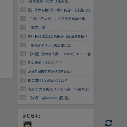
9
「绝命毒师4k全季 顶级片源」
10
脱口秀大会第5季 8期上 内含一分钱购七天
云盘会员(限时速领）
11
「T-脱口秀大会」，四季综艺高清合集
https://www.aliyundrive.com/s/xi5mvfa2cmV 一
12
「碧蓝之海」
分钱购买七天阿里云盘普...会员(限时速领）
13
独行▶月球2022 枪▶版（画面总算摆正
了）
14
「蜡笔小新[1665集全][国语]」
15
【新剧】假面骑士黑日（2022）1080P 官
方中字 全10集
16
绝命毒师.1-5季.1080P
17
龙珠Z 国日英三语 BD蓝光版」
18
精灵旅社1-3部合集1080P
19
山河令.大合集.网飞＋亚马逊＋4K高帧.彩
蛋.演唱会.花絮.番外.预告.片花.油管特别三集.剧
20
「猫眼三姐妹(1983) [国语]」
相关周边
论坛版主：