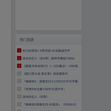
热门资源
1
权力的游戏1-8季完结 4K无删减中字
2
进击的巨人（前4季）甜饼字幕组1080p
3
《跟着书本去旅行》1—320集全！1080高
清画质！
4
《脱口秀大会 第五季》持续更新中
https://www.aliyundrive.com/s/EzCfXDfTXB7
5
「蜘蛛侠3：英雄无归 2小时23分中文字幕
版 18.5G」
6
「死神366全集1080P日语中字」
7
进击的巨人（四季）
8
「蜘蛛侠3英雄无归 4K版本」（REMUX）