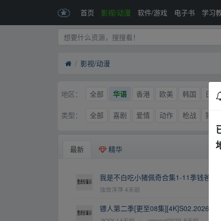
首页
影视/动漫
软件/游戏
电子书
学习
影视/动漫
全部
华语
香港
欧美
韩国
日本
地区：
全部
喜剧
爱情
动作
枪战
犯罪
类型：
最新
精华
我是不白吃小猪佩奇合集1-11季钱爸合
浊世浮萍
4天前
镖人第二季[更至08集][4K]S02.2026.2160
JKYY
14天前
←
yqwxyd3939
8天前