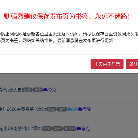
高清4K修复..【4K动画】【内嵌中字】
华语
动漫
其他
夸克
强烈建议保存发布页为书签，永远不迷路！
天前
/惊悚
欧美
其他
电视剧
夸克
为防止网站网址更新各位盘主无法及时访问，请尽快保存云盘资源网永久
布页为书签，网站如关站维护，最新消息将在发布页进行更新！
侠/赵文卓/何润东
华语
动作
其他
电视剧
夸克
十天内不显示
确认
情/科幻/悬疑
欧美
科幻
其他
电视剧
夸克
情/传记/历史
欧美
其他
夸克
2026中英字幕1080p
欧美
动作
BD
夸克
无水印/剧情/奇幻/冒险
欧美
其他
电视剧
夸克