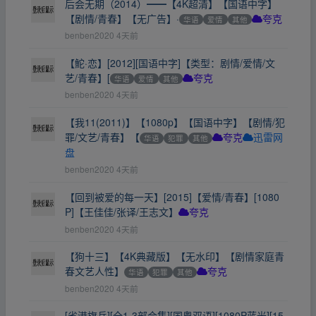
后会无期（2014）━━【4K超清】【国语中字】
【剧情/青春】【无广告】·​
华语
爱情
其他
夸克
benben2020
4天前
【鮀·恋】[2012][国语中字]【类型：剧情/爱情/文
艺/青春】[
华语
爱情
其他
夸克
benben2020
4天前
【我11(2011)】【1080p】【国语中字】【剧情/犯
罪/文艺/青春】【
华语
犯罪
其他
夸克
迅雷网
盘
benben2020
4天前
【回到被爱的每一天】[2015]【爱情/青春】[1080
P]【王佳佳/张译/王志文】
夸克
benben2020
4天前
【狗十三】【4K典藏版】【无水印】【剧情家庭青
春文艺人性】
华语
犯罪
其他
夸克
benben2020
4天前
[省港旗兵][全1-3部合集][国粤双语][1080P蓝光][15.