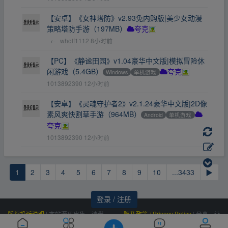
【安卓】《女神塔防》v2.93免内购版|美少女动漫
策略塔防手游（197MB）
夸克
←
wholf1112
8小时前
【PC】《静谧田园》v1.04豪华中文版|模拟冒险休
闲游戏（5.4GB）
Windows
单机游戏
夸克
1013892390
12小时前
【安卓】《灵魂守护者2》v2.1.24豪华中文版|2D像
素风爽快割草手游（964MB）
Android
单机游戏
夸克
1013892390
12小时前
1
2
3
4
5
6
7
8
9
10
...3433
▶
登录 / 注册
版权投诉说明
|
本站源码出售，请带
隐私政策 / Privacy Policy
|
分享，让
价邮箱联系，非诚勿扰！
资源更有价值！