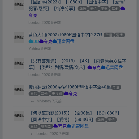
【回廊亭(2023)】【1080p】【国语中字】【爱情/
犯罪/悬疑】【纯净分享】
华语
爱情
犯罪
其他
夸克
benben2020
5天前
蓝色大门(2002)1080P国语中字[2.37G]
华语
爱情
BD
夸克
迅雷网盘
Yuhina
5天前
【只有芸知道】（2019）【4K】【内嵌简英双语字
幕】【类型：剧情/爱情/文艺】
夸克
迅雷网盘
benben2020
5天前
覆雨翻云(2006)✔️✔️1080P粤语中字全40集
华语
爱情
其他
电视剧
夸克
←
MMoney
7天前
【何以笙箫默(2015)】【全36集】【BD1080P】
【国语中字】【爱情】【59.3GB】
华语
爱情
其他
电视剧
夸克
迅雷网盘
←
benben2020
7天前