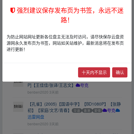
字】【爱情/同性】【纯净分享】
华语
爱情
其他
强烈建议保存发布页为书签，永远不迷
夸克
迅雷网盘
benben2020
3天前
路！
后会无期（2014）━━【4K超清】【国语中字】
【剧情/青春】【无广告】·​
华语
爱情
其他
夸克
为防止网站网址更新各位盘主无法及时访问，请尽快保存云盘资
benben2020
3天前
源网永久发布页为书签，网站如关站维护，最新消息将在发布页
进行更新！
【鮀·恋】[2012][国语中字]【类型：剧情/爱情/文
艺/青春】[
华语
爱情
其他
夸克
benben2020
3天前
十天内不显示
确认
【回到被爱的每一天】[2015]【爱情/青春】[1080
P]【王佳佳/张译/王志文】
夸克
benben2020
3天前
【孔雀】(2005)【国语中字】【BD1080P】【张静
初】【家庭/文艺/青春】
华语
香港
爱情
夸克
迅雷网盘
benben2020
3天前