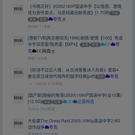
《今晚正好》20262160P国语中字【以情感、激情
戏为宣传卖点，马思纯美出新高度】[1.7GB]
华语
喜剧
爱情
夸克
jiwake
11天前
[港剧TVB]再见艳阳天(1996)剧情/爱情【105】粤语
中字邓萃雯/陈秀雯【MP4】
华语
爱情
BD
夸
克
UC网盘
观棋
13天前
《好诗不过近人情：从古诗里看诗人风骨》套装4
册名家注译世代相传的国学经典[pdf]
其他
夸克
←
marlce
27分钟前
[国产剧]隐秘的角落(2020)1080P国语中字(全12集)
[12.5G]
华语
犯罪
BD
迅雷网盘
Yuhina
16小时前
大偷袭The.Great.Raid.2005.1080p英语中字2.8G
动作战争
夸克
悠然随风
16小时前