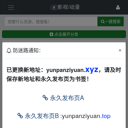
影视/动漫
一键搜索
点击展开分类
排序：
回帖时间
×
最新
精华
防迷路通知：
【迷城】[2010][国语中字]【剧情/文艺/青春】【霍
xyz
已更换新地址：yunpanziyuan.
，请及时
思燕】[1080P]【国语中字】
华语
爱情
犯罪
其他
保存新地址和永久发布页为书签！
夸克
←
neoneocom
2天前
【立春】（2007）【BD1080P】【类型：剧情/文
永久发布页A
艺】【内嵌简英双语字幕】【无水印】
华语
爱情
其他
夸克
迅雷网盘
永久发布页B
:yunpanziyuan.
top
←
18305525793
3天前
【坠落也无妨(2026)】【1080P超清】【中英双