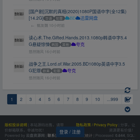
[国产剧]沉默的真相(2020)1080P国语中字(全12集)
[14.2G]
华语
犯罪
BD
迅雷网盘
←
甄友魏
10小时前
读心术.The.Gifted.Hands.2013.1080p韩语中字5.4
G悬疑惊悚
韩国
其他
夸克
悠然随风
16小时前
战争之王.Lord.of.War.2005.BD1080p英语中字3.5
G犯罪
欧美
犯罪
夸克
悠然随风
16小时前
1
2
3
4
5
6
7
8
9
10
...999
▶
版权投诉说明
|
本站源码出售，请带
隐私政策 / Privacy Policy
|
分享，让
价邮箱联系，非诚勿扰！
资源更有价值！
登录 / 注册
Powered by
|
联系我们
百度统计
|
Processed:
, SQL:
云盘资源网
0.644