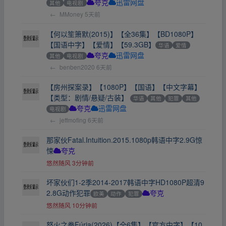
其他
电视剧
夸克
迅雷网盘
←
MMoney
5天前
【何以笙箫默(2015)】【全36集】【BD1080P】
【国语中字】【爱情】【59.3GB】
华语
爱情
其他
电视剧
夸克
迅雷网盘
←
benben2020
6天前
【房州探案录】【1080P】【国语】【中文字幕】
【类型：剧情/悬疑/古装】
华语
其他
犯罪
其他
电视剧
夸克
迅雷网盘
←
jeffmofing
6天前
那家伙Fatal.Intuition.2015.1080p韩语中字2.9G惊
悚
夸克
悠然随风
3分钟前
坏家伙们1-2季2014-2017韩语中字HD1080P超清9
2.8G动作犯罪
欧美
动作
犯罪
夸克
悠然随风
10分钟前
怒火之拳Fúria(2026)【全6集】【官方中字】【10