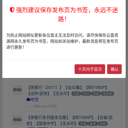
强烈建议保存发布页为书签，永远不迷
聪明镇(2026)【全10集】【1080P超清】【国语中
字】【21.6G】【悬疑恐怖】
夸克
路！
←
382227834
18小时前
【地下交通站】【全集】【1080P】【国语中字】
为防止网站网址更新各位盘主无法及时访问，请尽快保存云盘资
【类型：剧情/喜剧】【珍藏版】
华语
香港
喜剧
源网永久发布页为书签，网站如关站维护，最新消息将在发布页
其他
电视剧
夸克
迅雷网盘
进行更新！
←
崔不凡
21小时前
覆雨翻云(2006)✔️✔️1080P粤语中字全40集
华语
十天内不显示
确认
爱情
其他
电视剧
夸克
←
MMoney
5天前
【侠客行（2017）】【全32集】【BD1080P】
【动作/武侠】【无水印】
华语
动作
其他
电视剧
夸克
←
MMoney
5天前
【侠客行系列版本合集】【BD1080P】【古装/武
侠】【国语中字】【无水印】
华语
香港
动作