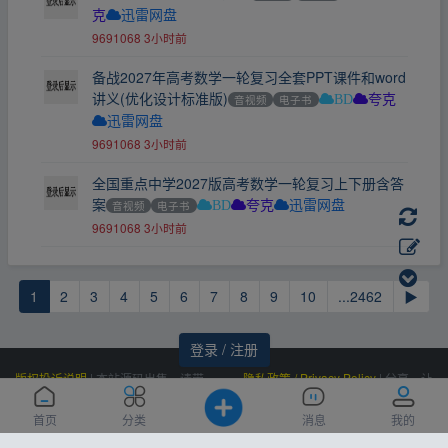
克
迅雷网盘
9691068
3小时前
备战2027年高考数学一轮复习全套PPT课件和word
讲义(优化设计标准版)
音视频
电子书
BD
夸克
迅雷网盘
9691068
3小时前
全国重点中学2027版高考数学一轮复习上下册含答
案
音视频
电子书
BD
夸克
迅雷网盘
9691068
3小时前
1
2
3
4
5
6
7
8
9
10
...2462
▶
登录 / 注册
版权投诉说明
|
本站源码出售，请带
隐私政策 / Privacy Policy
|
分享，让
价邮箱联系，非诚勿扰！
资源更有价值！
Powered by
|
联系我们
百度统计
|
Processed:
, SQL:
云盘资源网
0.916
首页
分类
消息
我的
(Contact Us)：
|
感谢
恒创科技
赞助
11