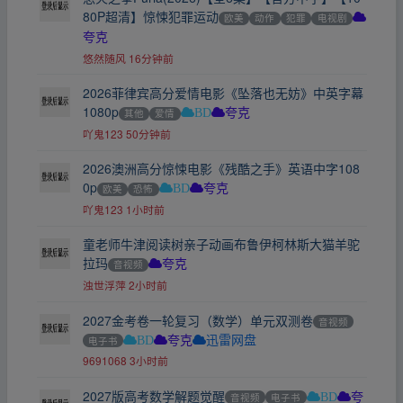
80P超清】惊悚犯罪运动
欧美
动作
犯罪
电视剧
夸克
悠然随风
16分钟前
2026菲律宾高分爱情电影《坠落也无妨》中英字幕
1080p
其他
爱情
BD
夸克
吖鬼123
50分钟前
2026澳洲高分惊悚电影《残酷之手》英语中字108
0p
欧美
恐怖
BD
夸克
吖鬼123
1小时前
童老师牛津阅读树亲子动画布鲁伊柯林斯大猫羊驼
拉玛
音视频
夸克
浊世浮萍
2小时前
2027金考卷一轮复习（数学）单元双测卷
音视频
电子书
BD
夸克
迅雷网盘
9691068
3小时前
2027版高考数学解题觉醒
音视频
电子书
BD
夸