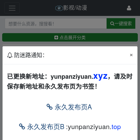
影视/动漫
一键搜索
点击展开分类
排序：
回帖时间
×
最新
精华
防迷路通知：
【AI短剧】08月06日丨更新191部AI短剧+漫剧[301
xyz
已更换新地址：yunpanziyuan.
，请及时
G]
华语
电视剧
BD
夸克
保存新地址和永久发布页为书签！
吖鬼123
3小时前
西出玉门（2023）1080p+4k
华语
动作
犯罪
永久发布页A
科幻
其他
电视剧
夸克
←
Yu1977
3小时前
风云/1-2部全集/国语中字/动作/奇幻/武侠/赵文卓/何
永久发布页B
:yunpanziyuan.
top
润东
华语
动作
其他
电视剧
夸克
yuan268856
14小时前