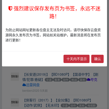
yuan268856
1天前
强烈建议保存发布页为书签，永远不迷
【亡命街头骑行Pasakalye(2026)】【1080P超
路！
清】【中英双字】
华语
动作
夸克
benben2020
3天前
为防止网站网址更新各位盘主无法及时访问，请尽快保存云盘资
[省港旗兵][全1-3部合集][国粤双语][1080P蓝光][15.
源网永久发布页为书签，网站如关站维护，最新消息将在发布页
5G
夸克
进行更新！
←
18305525793
4天前
[国产剧]西游记(1986)4K修复国语中字(全25集)[17
十天内不显示
确认
0G]
华语
动作
BD
迅雷网盘
←
18305525793
4天前
【长安道(2019)】【BD1080P】【国语中字】【剧
情/犯罪/悬疑】
华语
香港
动作
枪战
其他
夸克
迅雷网盘
benben2020
5天前
【侠客行（2017）】【全32集】【BD1080P】
【动作/武侠】【无水印】
华语
动作
其他
电视剧