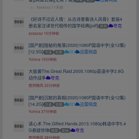
←
frankxxx
11天前
《好诗不过近人情：从古诗里看诗人风骨》套装4
册名家注译世代相传的国学经典[pdf]
其他
夸克
azaazaz
15分钟前
[国产剧]隐秘的角落(2020)1080P国语中字(全12集)
[12.5G]
华语
犯罪
BD
迅雷网盘
Yuhina
19分钟前
大偷袭The.Great.Raid.2005.1080p英语中字2.8G
动作战争
夸克
悠然随风
32分钟前
[国产剧]沉默的真相(2020)1080P国语中字(全12集)
[14.2G]
华语
犯罪
BD
迅雷网盘
Yuhina
37分钟前
读心术.The.Gifted.Hands.2013.1080p韩语中字5.4
G悬疑惊悚
韩国
其他
夸克
悠然随风
38分钟前