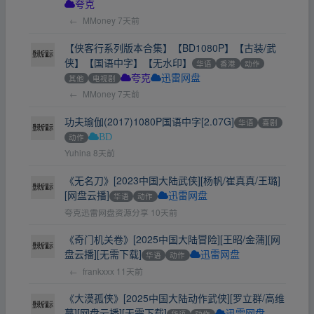
夸克
←
MMoney
7天前
【侠客行系列版本合集】【BD1080P】【古装/武
侠】【国语中字】【无水印】
华语
香港
动作
其他
电视剧
夸克
迅雷网盘
←
MMoney
7天前
功夫瑜伽(2017)1080P国语中字[2.07G]
华语
喜剧
动作
BD
Yuhina
8天前
《无名刀》[2023中国大陆武侠][杨帆/崔真真/王璐]
[网盘云播]
华语
动作
迅雷网盘
夸克迅雷网盘资源分享
10天前
《奇门机关卷》[2025中国大陆冒险][王昭/金蒲][网
盘云播][无需下载]
华语
动作
迅雷网盘
←
frankxxx
11天前
《大漠孤侠》[2025中国大陆动作武侠][罗立群/高维
蔓][网盘云播][无需下载]
华语
动作
迅雷网盘