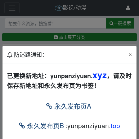
影视/动漫
一键搜索
点击展开分类
排序：
回帖时间
×
最新
精华
防迷路通知：
寒战1994.2026（4K+1080P）国语中字.港片权谋
xyz
已更换新地址：yunpanziyuan.
，请及时
巅峰.影帝云集暗战【7.7g-24g】
华语
香港
动作
保存新地址和永久发布页为书签！
犯罪
AL
BD
夸克
迅雷网盘
←
石大师
18小时前
西出玉门（2023）1080p+4k
永久发布页A
华语
动作
犯罪
科幻
其他
电视剧
夸克
←
Yu1977
1天前
永久发布页B
:yunpanziyuan.
top
风云/1-2部全集/国语中字/动作/奇幻/武侠/赵文卓/何
润东
华语
动作
其他
电视剧
夸克