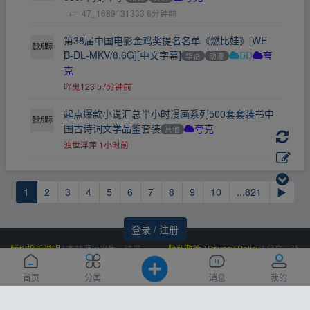
←
47_1689131333
6分钟前
第38届中国电影金鸡奖提名名单《燃比娃》[WE
B‑DL‑MKV/8.6G][中文字幕]
华语
动漫
BD
夸
克
吖鬼123
57分钟前
起点爆款小说汇总半小时漫画系列500套套装书中
国古诗词文学品鉴套装
其他
夸克
浊世浮萍
1小时前
1
2
3
4
5
6
7
8
9
10
...821
▶
登录 / 注册
版权投诉说明
|
本站源码出售，请带
隐私政策 / Privacy Policy
|
分享，让
价邮箱联系，非诚勿扰！
资源更有价值！
Powered by
|
联系我们
百度统计
|
Processed:
, SQL:
云盘资源网
0.373
首页
分类
消息
我的
(Contact Us)：
|
感谢
恒创科技
赞助
11
siteone@qq.com