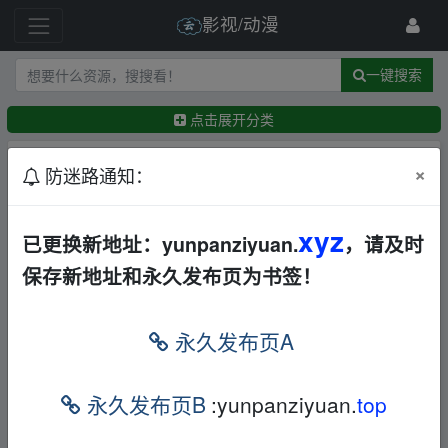
影视/动漫
一键搜索
点击展开分类
排序：
回帖时间
×
最新
精华
防迷路通知：
【电影】【港】彩云曲（1982年，吴少刚、庄静
xyz
已更换新地址：yunpanziyuan.
，请及时
而、刘德华，刘天王处女作）2.49G
香港
爱情
保存新地址和永久发布页为书签！
夸克
Kelvinhou
9小时前
彩云曲(1982)1080P国语粤语中字[2.49G]
永久发布页A
香港
其他
BD
夸克
迅雷网盘
Yuhina
1天前
永久发布页B
:yunpanziyuan.
top
【地下交通站】【全集】【1080P】【国语中字】
【类型：剧情/喜剧】【珍藏版】
华语
香港
喜剧