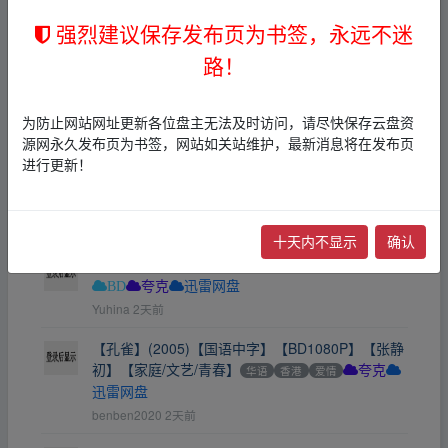
其他
电视剧
夸克
迅雷网盘
强烈建议保存发布页为书签，永远不迷
←
崔不凡
1天前
路！
【电影】【港】天地雄心(1997年香港奇幻片，陈
嘉上导演，刘德华、李嘉欣主演)3.17G
香港
动作
科幻
夸克
为防止网站网址更新各位盘主无法及时访问，请尽快保存云盘资
Kelvinhou
1天前
源网永久发布页为书签，网站如关站维护，最新消息将在发布页
进行更新！
天地雄心(1997)1080P国语粤语中字[3.17G]
香港
爱情
BD
夸克
迅雷网盘
Yuhina
2天前
十天内不显示
确认
盲探(2013)1080P国语粤语中字[3.64G]
香港
喜剧
BD
夸克
迅雷网盘
Yuhina
2天前
【孔雀】(2005)【国语中字】【BD1080P】【张静
初】【家庭/文艺/青春】
华语
香港
爱情
夸克
迅雷网盘
benben2020
2天前