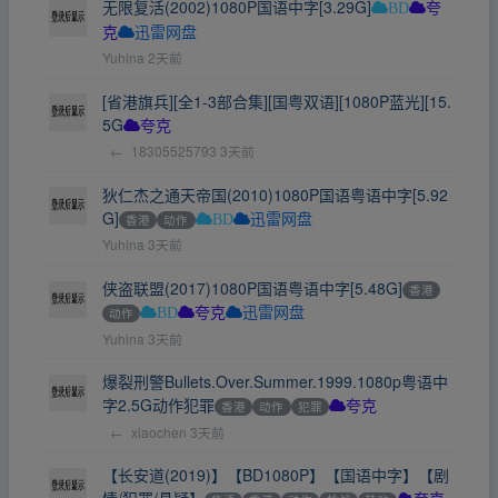
无限复活(2002)1080P国语中字[3.29G]
BD
夸
克
迅雷网盘
Yuhina
2天前
[省港旗兵][全1-3部合集][国粤双语][1080P蓝光][15.
5G
夸克
←
18305525793
3天前
狄仁杰之通天帝国(2010)1080P国语粤语中字[5.92
G]
香港
动作
BD
迅雷网盘
Yuhina
3天前
侠盗联盟(2017)1080P国语粤语中字[5.48G]
香港
动作
BD
夸克
迅雷网盘
Yuhina
3天前
爆裂刑警Bullets.Over.Summer.1999.1080p粤语中
字2.5G动作犯罪
香港
动作
犯罪
夸克
←
xiaochen
3天前
【长安道(2019)】【BD1080P】【国语中字】【剧