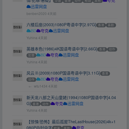
情/犯罪/悬疑】
华语
香港
动作
枪战
其他
夸克
迅雷网盘
benben2020
4天前
六楼后座(2003)1080P粤语中字[2.97G]
香港
喜剧
BD
夸克
迅雷网盘
Yuhina
4天前
英雄本色(1986)4K国语粤语中字[2.66G]
香港
动作
犯罪
BD
夸克
迅雷网盘
Yuhina
4天前
风云Ⅱ(2009)1080P国语粤语中字[3.11G]
香港
动作
BD
夸克
迅雷网盘
←
wtu1434
4天前
新天龙八部之天山童姥(1994)1080P国语中字[4.04
G]
香港
动作
夸克
迅雷网盘
Yuhina
4天前
【惊悚/恐怖】最后孤屋TheLastHouse(2026)4k+1
080P内封中字
欧美
其他
夸克