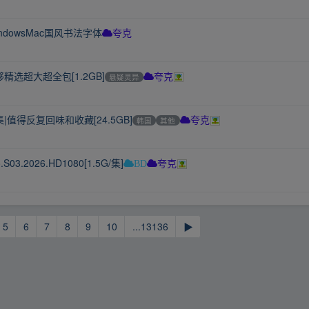
dowsMac国风书法字体
夸克
选超大超全包[1.2GB]
悬疑灵异
夸克
得反复回味和收藏[24.5GB]
韩国
其他
夸克
.2026.HD1080[1.5G/集]
BD
夸克
5
6
7
8
9
10
...13136
▶