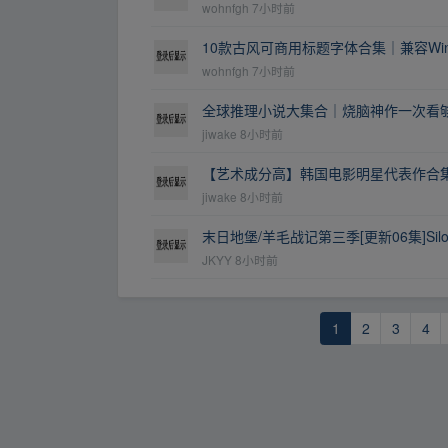
wohnfgh
7小时前
10款古风可商用标题字体合集｜兼容Win
wohnfgh
7小时前
全球推理小说大集合｜烧脑神作一次看够精
jiwake
8小时前
【艺术成分高】韩国电影明星代表作合集|值
jiwake
8小时前
末日地堡/羊毛战记第三季[更新06集]Silo.S03
JKYY
8小时前
1
2
3
4