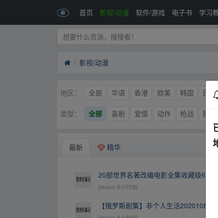
首页
影视/动漫
软件/游戏
电子书
学习
影视/动漫
全部
华语
香港
欧美
韩国
日本
地区：
全部
喜剧
爱情
动作
枪战
犯罪
类型：
最新
精华
20部世界名著改编电影全集收藏级63
jiwake
8小时前
【俄罗斯剧集】非个人生活2020108
jiwake
8小时前