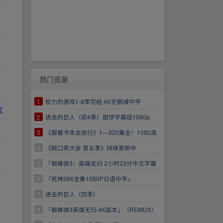
热门资源
1
权力的游戏1-8季完结 4K无删减中字
克
2
进击的巨人（前4季）甜饼字幕组1080p
3
《跟着书本去旅行》1—320集全！1080高
清画质！
4
《脱口秀大会 第五季》持续更新中
https://www.aliyundrive.com/s/EzCfXDfTXB7
5
「蜘蛛侠3：英雄无归 2小时23分中文字幕
版 18.5G」
6
「死神366全集1080P日语中字」
7
进击的巨人（四季）
8
「蜘蛛侠3英雄无归 4K版本」（REMUX）