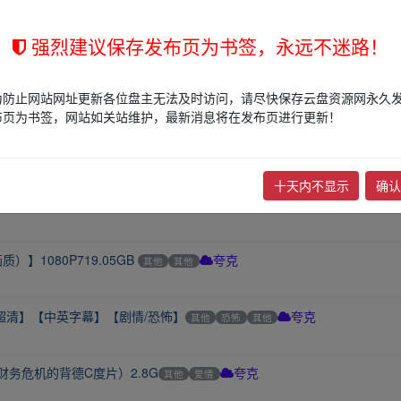
流媒体正式版][官方中英字幕][2026]
其他
科幻
BD
夸克
强烈建议保存发布页为书签，永远不迷路！
026中英字幕1080p
其他
爱情
BD
夸克
为防止网站网址更新各位盘主无法及时访问，请尽快保存云盘资源网永久
布页为书签，网站如关站维护，最新消息将在发布页进行更新！
中英字幕1080p
其他
爱情
BD
夸克
十天内不显示
确认
字
其他
其他
夸克
质）】1080P719.05GB
其他
其他
夸克
80P超清】【中英字幕】【剧情/恐怖】
其他
恐怖
其他
夸克
财务危机的背德C度片）2.8G
其他
爱情
夸克