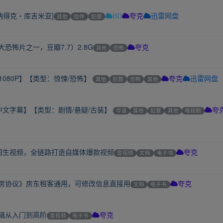
纳得克・库吉米亚]
其他
动作
犯罪
BD
夸克
迅雷网盘
恐怖片之一，豆瓣7.7）2.8G
其他
恐怖
夸克
1080P】【类型：惊悚/恐怖】
其他
犯罪
恐怖
其他
夸克
迅雷网盘
中文字幕】【类型：剧情/悬疑/古装】
华语
其他
犯罪
其他
电视剧
夸
图生视频，全链路打造自媒体爆款视频
音视频
文档
电子书
夸克
租房协议》房东租客通用，可修改信息直接用
文档
电子书
夸克
剪辑从入门到高阶
音视频
电子书
夸克