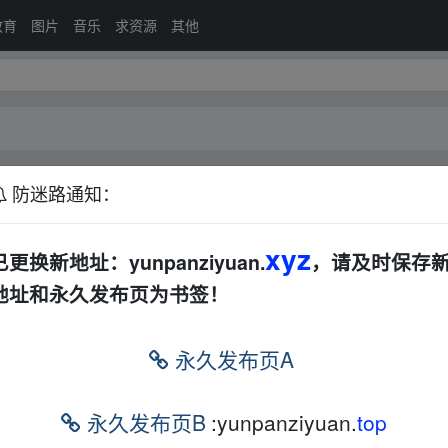
教育
图片
音乐
求资源
其他
防迷路通知：
印度
其他
恐怖
动漫
科幻
战争
电视剧
其他
xyz
已更换新地址：yunpanziyuan.
，请及时保存
地址和永久发布页为书签！
排序：
回帖
永久发布页A
G｜纯正国语配音高清完整版
其他
其他
夸克
永久发布页B
:yunpanziyuan.
top
0P【感觉男同事是最爽的，白白漂一次啥，中间很搞笑】9集
夸克