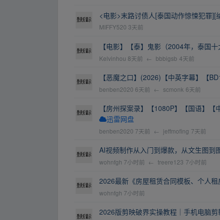
<电影>末路讨债人[泰国动作惊悚犯罪][
MIFFY520
3天前
【电影】【泰】鬼影（2004年，泰国十大
Kelvinhou
8天前
←
bbbigsb
4天前
【恶魔之口】(2026)【中英字幕】【BD
benben2020
6天前
←
scmonk
6天前
【房州探案录】【1080P】【国语】【
迅雷网盘
benben2020
7天前
←
jeffmofing
7天前
AI视频制作从入门到爆款，从文生图到
wohnfgh
7小时前
←
treere123
7小时前
2026最新《房屋租赁合同模板、个人
wohnfgh
7小时前
2026版剪映破界实操教程｜手机电脑