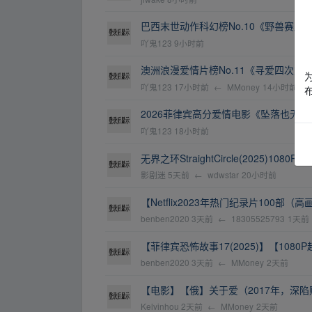
巴西末世动作科幻榜No.10《野兽赛跑》[
吖鬼123
9小时前
澳洲浪漫爱情片榜No.11《寻爱四次方》2
吖鬼123
17小时前
←
MMoney
14小时前
2026菲律宾高分爱情电影《坠落也无妨》
吖鬼123
18小时前
无界之环StraightCircle(2025)1080P中
影剧迷
5天前
←
wdwstar
20小时前
【Netflix2023年热门纪录片100部（高画
benben2020
3天前
←
18305525793
1天前
​【菲律宾恐怖故事17(2025)】【10
benben2020
3天前
←
MMoney
2天前
【电影】【俄】关于爱（2017年，深陷
Kelvinhou
2天前
←
MMoney
2天前