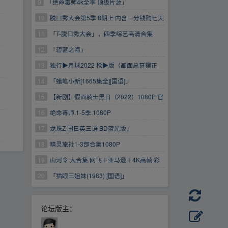
9
「绝命毒师4k全季 顶级片源」
10
脱口秀大会第5季 8期上 内含一分钱购七天
云盘会员(限时速领）
11
「T-脱口秀大会」，四季综艺高清合集
https://www.aliyundrive.com/s/xi5mvfa2cmV 一
12
「碧蓝之海」
分钱购买七天阿里云盘普...会员(限时速领）
13
独行▶月球2022 枪▶版（画面总算摆正
了）
14
「蜡笔小新[1665集全][国语]」
15
【新剧】假面骑士黑日（2022）1080P 官
方中字 全10集
16
绝命毒师.1-5季.1080P
17
龙珠Z 国日英三语 BD蓝光版」
18
精灵旅社1-3部合集1080P
19
山河令.大合集.网飞＋亚马逊＋4K高帧.彩
蛋.演唱会.花絮.番外.预告.片花.油管特别三集.剧
20
「猫眼三姐妹(1983) [国语]」
相关周边
论坛版主：