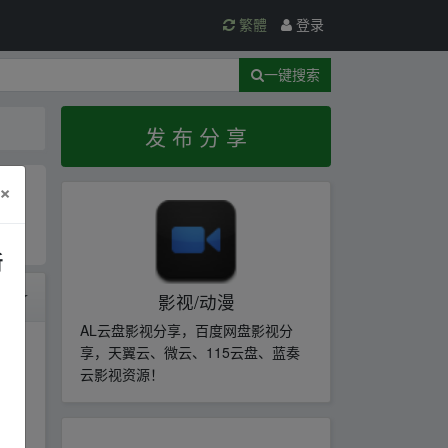
繁體
登录
一键搜索
发 布 分 享
×
新
时间
影视/动漫
AL云盘影视分享，百度网盘影视分
享，天翼云、微云、115云盘、蓝奏
云影视资源！