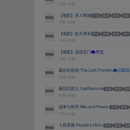
不灵
1月前
【电影】步入辉煌
华语
香港
欧美
其他
不灵
1月前
【电影】彭大将军
华语
香港
其他
动作
不灵
1月前
【电影】决战天门
夸克
不灵
1月前
最后的前线.The.Last.Frontier.
迅雷网
不灵
4月前
最后的武士.LastSamurai
华语
香港
欧
不灵
4月前
战争与和平.War.and.Peace.
华语
香港
不灵
4月前
人民英雄.People's.Hero.
华语
香港
其