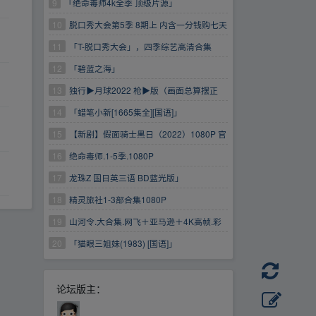
9
「绝命毒师4k全季 顶级片源」
10
脱口秀大会第5季 8期上 内含一分钱购七天
云盘会员(限时速领）
11
「T-脱口秀大会」，四季综艺高清合集
https://www.aliyundrive.com/s/xi5mvfa2cmV 一
12
「碧蓝之海」
分钱购买七天阿里云盘普...会员(限时速领）
13
独行▶月球2022 枪▶版（画面总算摆正
了）
14
「蜡笔小新[1665集全][国语]」
15
【新剧】假面骑士黑日（2022）1080P 官
方中字 全10集
16
绝命毒师.1-5季.1080P
17
龙珠Z 国日英三语 BD蓝光版」
18
精灵旅社1-3部合集1080P
19
山河令.大合集.网飞＋亚马逊＋4K高帧.彩
蛋.演唱会.花絮.番外.预告.片花.油管特别三集.剧
20
「猫眼三姐妹(1983) [国语]」
相关周边
论坛版主：