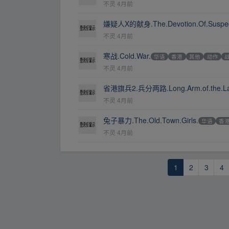
不灵
4月前
嫌疑人X的献身.The.Devotion.Of.Suspec
不灵
4月前
寒战.Cold.War.
华语
香港
其他
动作
不灵
4月前
省港旗兵2.兵分两路.Long.Arm.of.the.Law
不灵
4月前
兔子暴力.The.Old.Town.Girls.
华语
香
不灵
4月前
1
2
3
4