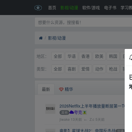
首页
影视/动漫
软件/游戏
电子书
学习
影视/动漫
全部
华语
香港
欧美
韩国
日本
地区：
全部
喜剧
爱情
动作
枪战
犯罪
类型：
最新
精华
2026Netflix上半年播放量断层第一TOP
其他
夸克
jiwake
13天前
←
Z.c
5天前
电影】星球大战2：帝国反击战
华语
欧