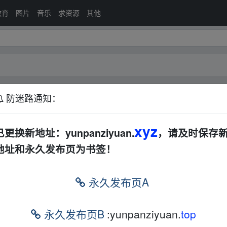
教育
图片
音乐
求资源
其他
防迷路通知：
印度
其他
恐怖
动漫
科幻
战争
电视剧
其他
xyz
已更换新地址：yunpanziyuan.
，请及时保存
地址和永久发布页为书签！
排序：
回帖
永久发布页A
10的电影|无删减完整版合集[35.6GB]
其他
动作
枪战
犯罪
科幻
战争
永久发布页B
:yunpanziyuan.
top
美
夸克