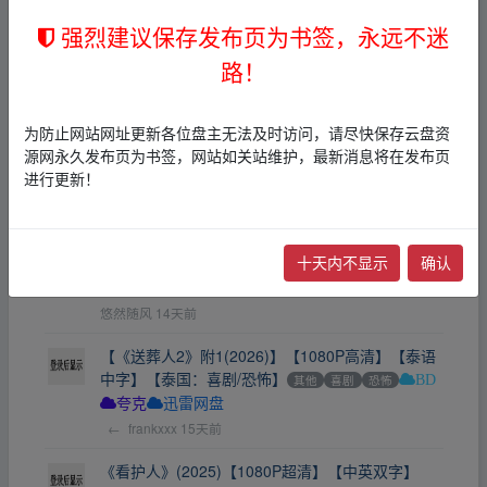
←
bbbigsb
5天前
强烈建议保存发布页为书签，永远不迷
【恶魔之口】(2026)【中英字幕】【BD1080P】
路！
【类型：惊悚/恐怖】
其他
犯罪
恐怖
其他
夸克
迅雷网盘
←
scmonk
7天前
为防止网站网址更新各位盘主无法及时访问，请尽快保存云盘资
源网永久发布页为书签，网站如关站维护，最新消息将在发布页
灵弈抽魂GhostBoard.2026.1080p泰语中字3.1G惊
进行更新！
悚恐怖
其他
恐怖
夸克
悠然随风
14天前
十天内不显示
确认
暗黑业力Dominion.Of.Darkness.2024.1080p.官方
中字3G惊悚印尼
夸克
悠然随风
14天前
【《送葬人2》附1(2026)】【1080P高清】【泰语
中字】【泰国：喜剧/恐怖】
其他
喜剧
恐怖
BD
夸克
迅雷网盘
←
frankxxx
15天前
《看护人》(2025)【1080P超清】【中英双字】