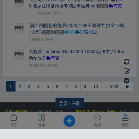
册名家注译世代相传的国学经典[pdf]
其他
夸克
←
hfboy
8小时前
[国产剧]隐秘的角落(2020)1080P国语中字(全12集)
[12.5G]
华语
犯罪
BD
迅雷网盘
Yuhina
9小时前
大偷袭The.Great.Raid.2005.1080p英语中字2.8G
动作战争
夸克
悠然随风
9小时前
1
2
3
4
5
6
7
8
9
10
...1078
▶
登录 / 注册
版权投诉说明
|
本站源码出售，请带
隐私政策 / Privacy Policy
|
分享，让
价邮箱联系，非诚勿扰！
资源更有价值！
Powered by
|
联系我们
百度统计
|
Processed:
, SQL:
云盘资源网
0.597
首页
分类
消息
我的
(Contact Us)：
|
感谢
恒创科技
赞助
11
siteone@qq.com