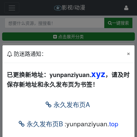
影视/动漫
一键搜索
点击展开分类
排序：
回帖时间
×
最新
精华
防迷路通知：
【Big尺°电影】颠覆三观惊艳绝伦35部合集[137G
xyz
已更换新地址：yunpanziyuan.
，请及时
B]
华语
香港
其他
喜剧
爱情
动作
犯罪
恐怖
保存新地址和永久发布页为书签！
其他
夸克
←
Cash Chen
4小时前
​【菲律宾恐怖故事17(2025)】【1080P超清】【中
永久发布页A
英字幕】【剧情/恐怖】
其他
恐怖
其他
夸克
←
MMoney
3天前
永久发布页B
:yunpanziyuan.
top
【电影】【泰】鬼影（2004年，泰国十大恐怖片之
一，豆瓣7.7）2.8G
其他
恐怖
夸克