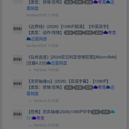
【类型：惊悚/恐怖】
其他
恐怖
其他
夸克
迅
雷网盘
benben2020
17天前
《边界线》(2026)【1080P超清】【中英双字】
【类型：动作/惊悚】
其他
动作
恐怖
其他
夸克
迅雷网盘
benben2020
17天前
《玩命追逐》[2024尼日利亚惊悚犯罪][AdunniAde]
[豆瓣4.2分]
迅雷网盘
←
frankxxx
19天前
【灵弈抽魂ณ】(2026)【双语字幕】【1080P】
【类型：惊悚/恐怖】
其他
犯罪
恐怖
夸克
迅
雷网盘
←
frankxxx
21天前
【恐怖】灵弈抽魂(2026)1080P中字
其他
恐怖
BD
夸克
←
frankxxx
23天前