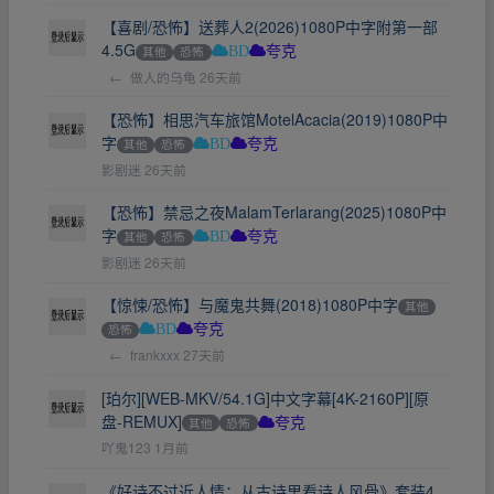
【喜剧/恐怖】送葬人2(2026)1080P中字附第一部
4.5G
其他
恐怖
BD
夸克
←
做人的乌龟
26天前
【恐怖】相思汽车旅馆MotelAcacia(2019)1080P中
字
其他
恐怖
BD
夸克
影剧迷
26天前
【恐怖】禁忌之夜MalamTerlarang(2025)1080P中
字
其他
恐怖
BD
夸克
影剧迷
26天前
【惊悚/恐怖】与魔鬼共舞(2018)1080P中字
其他
恐怖
BD
夸克
←
frankxxx
27天前
[珀尔][WEB-MKV/54.1G]中文字幕[4K-2160P][原
盘-REMUX]
其他
恐怖
夸克
吖鬼123
1月前
《好诗不过近人情：从古诗里看诗人风骨》套装4