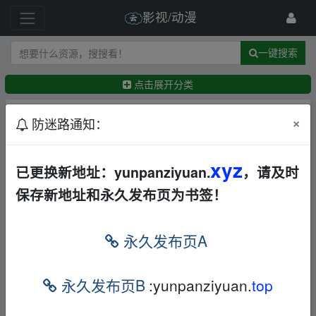
影视/动漫
一键搜索
点击展开分类
排序：
回帖时间
×
最新
精华
防迷路通知：
2026Netflix上半年播放量断层第一TOP10的电影|无
xyz
已更换新地址：yunpanziyuan.
，请及时
删减完整版合集[35.6GB]
其他
动作
枪战
犯罪
保存新地址和永久发布页为书签！
科幻
战争
其他
夸克
←
Z.c
6天前
末路讨债人(2026)1080P泰语中字[5.3G]
永久发布页A
其他
动作
夸克
迅雷网盘
←
n2zee
11天前
永久发布页B
:yunpanziyuan.
top
健听女孩.mkv
其他
其他
夸克
frankxxx
12天前