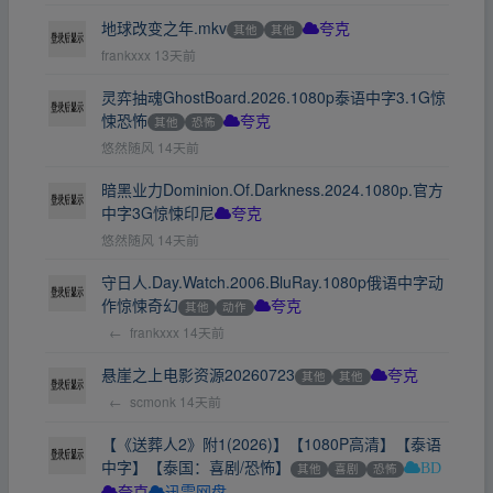
地球改变之年.mkv
其他
其他
夸克
frankxxx
13天前
灵弈抽魂GhostBoard.2026.1080p泰语中字3.1G惊
悚恐怖
其他
恐怖
夸克
悠然随风
14天前
暗黑业力Dominion.Of.Darkness.2024.1080p.官方
中字3G惊悚印尼
夸克
悠然随风
14天前
守日人.Day.Watch.2006.BluRay.1080p俄语中字动
作惊悚奇幻
其他
动作
夸克
←
frankxxx
14天前
悬崖之上电影资源20260723
其他
其他
夸克
←
scmonk
14天前
【《送葬人2》附1(2026)】【1080P高清】【泰语
中字】【泰国：喜剧/恐怖】
其他
喜剧
恐怖
BD
夸克
迅雷网盘