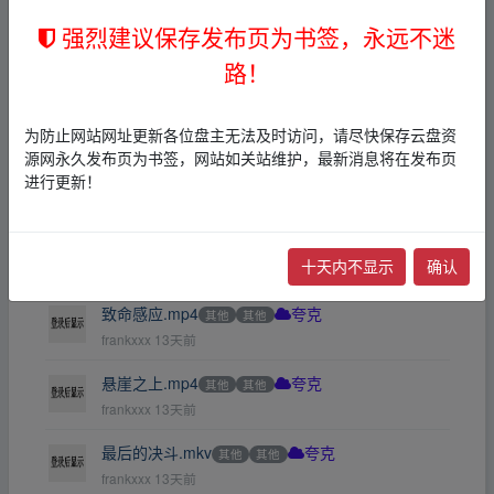
强烈建议保存发布页为书签，永远不迷
【波斯语课】电影.mkv
其他
其他
夸克
←
MMoney
13天前
路！
波斯语课.mkv最新版
其他
其他
夸克
←
MMoney
13天前
为防止网站网址更新各位盘主无法及时访问，请尽快保存云盘资
源网永久发布页为书签，网站如关站维护，最新消息将在发布页
拆弹专家2.mp4
其他
其他
夸克
进行更新！
frankxxx
13天前
打开心世界.mp4
其他
其他
夸克
十天内不显示
确认
frankxxx
13天前
致命感应.mp4
其他
其他
夸克
frankxxx
13天前
悬崖之上.mp4
其他
其他
夸克
frankxxx
13天前
最后的决斗.mkv
其他
其他
夸克
frankxxx
13天前