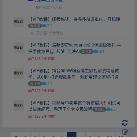
←
frankxxx
15天前
【VIP教程】闭眼搞钱！拼多多AI虚拟店，月稳赚
音视频
BD
←
慕亦暮
19分钟前
【VIP教程】最新即梦seedance2.0保姆级教程,手
把手教你豆包+即梦+剪映AI
音视频
BD
ok7123
2小时前
【VIP教程】抖音500W粉丝博主影视解说精选教
学，从0到1打造爆款账号，涨粉变现全流程打通
音视频
BD
ok7123
2小时前
【VIP教程】视频号中老年这个赛道爆火！测试可
以快速起号，整理了全套变现流程
音视频
BD
ok7123
2小时前
◀
1
2
3
4
5
6
7
8
9
10
11