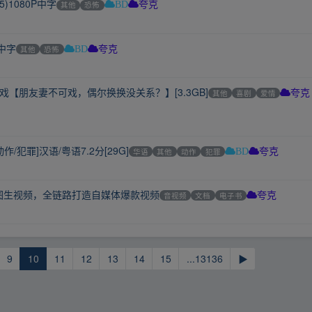
5)1080P中字
其他
恐怖
BD
夸克
P中字
其他
恐怖
BD
夸克
戏【朋友妻不可戏，偶尔换换没关系？】[3.3GB]
其他
喜剧
爱情
夸克
作/犯罪]汉语/粤语7.2分[29G]
华语
其他
动作
犯罪
BD
夸克
图生视频，全链路打造自媒体爆款视频
音视频
文档
电子书
夸克
9
10
11
12
13
14
15
...13136
▶