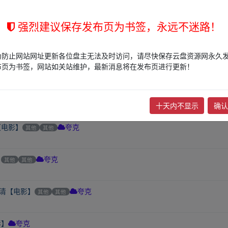
！豆瓣9.3分【更新第4集】单集1.6g-1.8g
其他
爱情
电视剧
AL
BD
强烈建议保存发布页为书签，永远不迷路！
为防止网站网址更新各位盘主无法及时访问，请尽快保存云盘资源网永久
电影】
夸克
布页为书签，网站如关站维护，最新消息将在发布页进行更新！
lone.2-夸克网盘在线播放-蓝光高清【电影】
夸克
十天内不显示
确认
【电影】
其他
其他
夸克
】
其他
其他
夸克
高清【电影】
其他
其他
夸克
影】
夸克