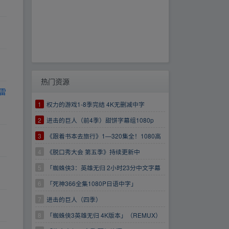
热门资源
雷
1
权力的游戏1-8季完结 4K无删减中字
2
进击的巨人（前4季）甜饼字幕组1080p
3
《跟着书本去旅行》1—320集全！1080高
清画质！
4
《脱口秀大会 第五季》持续更新中
https://www.aliyundrive.com/s/EzCfXDfTXB7
5
「蜘蛛侠3：英雄无归 2小时23分中文字幕
版 18.5G」
6
「死神366全集1080P日语中字」
7
进击的巨人（四季）
8
「蜘蛛侠3英雄无归 4K版本」（REMUX）