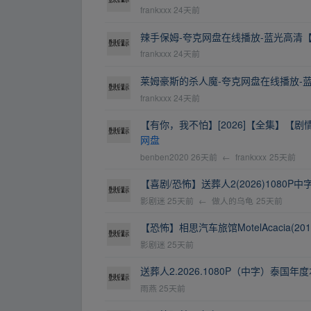
frankxxx
24天前
辣手保姆-夸克网盘在线播放-蓝光高清
frankxxx
24天前
莱姆豪斯的杀人魔-夸克网盘在线播放-
frankxxx
24天前
【有你，我不怕】[2026]【全集】【
网盘
benben2020
26天前
←
frankxxx
25天前
【喜剧/恐怖】送葬人2(2026)1080P中
影剧迷
25天前
←
做人的乌龟
25天前
【恐怖】相思汽车旅馆MotelAcacia(201
影剧迷
25天前
送葬人2.2026.1080P（中字）泰国年
雨燕
25天前