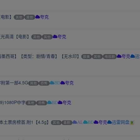
【电影】
其他
其他
夸克
蓝光高清【电影】
其他
其他
夸克
剧情墨西哥】【类型：剧情/青春】【无水印】
欧美
其他
电视剧
夸克
迅
字附第一部4.5G
其他
恐怖
BD
夸克
9)1080P中字
其他
恐怖
BD
夸克
度本土票房榜首.附1【4.5g】
其他
喜剧
AL
BD
夸克
迅雷网盘