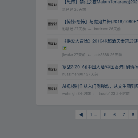
【恐怖】禁忌之夜MalamTerlarang(202
影剧迷
25天前
【惊悚/恐怖】与魔鬼共舞(2018)1080
影剧迷
27天前
←
frankxxx
26天前
《换爱大冒险》20164K超清夫妻禁忌游
jiwake
27天前
←
jack8888
26天前
寒战2(2016)[中国大陆/中国香港][剧情/动
huazimen007
27天前
AI视频制作从入门到爆款，从文生图到
wohnfgh
3小时前
←
treere123
2小时前
◀
1 ...
5
6
7
8