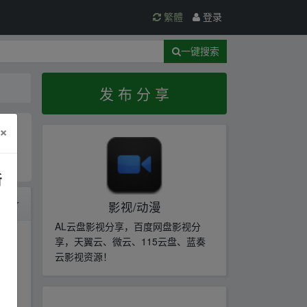
繁體
登录
一键搜索
发 布 分 享
×
新
时间
影视/动漫
AL云盘影视分享，百度网盘影视分
享，天翼云、微云、115云盘、蓝奏
云影视资源！