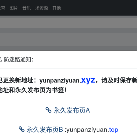
教育
图片
音乐
求资源
其他
防迷路通知：
印度
其他
恐怖
动漫
科幻
战争
电视剧
其他
xyz
已更换新地址：yunpanziyuan.
，请及时保存
地址和永久发布页为书签！
排序：
回帖
永久发布页A
悬疑剧情探案]
其他
电视剧
BD
夸克
迅雷网盘
永久发布页B
:yunpanziyuan.
top
光高清【电影】
夸克