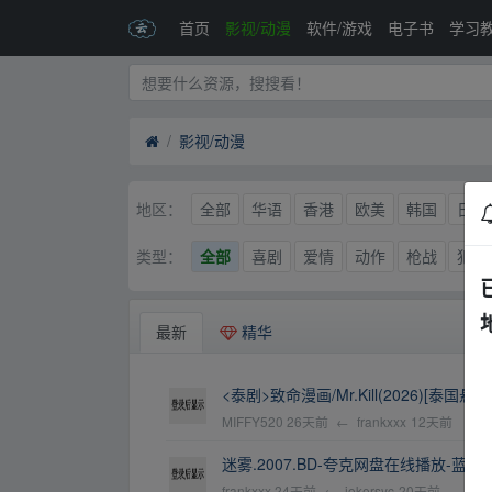
首页
影视/动漫
软件/游戏
电子书
学习
影视/动漫
全部
华语
香港
欧美
韩国
日本
地区：
全部
喜剧
爱情
动作
枪战
犯罪
类型：
最新
精华
<泰剧>致命漫画/Mr.Kill(2026)[泰国
MIFFY520
26天前
←
frankxxx
12天前
迷雾.2007.BD-夸克网盘在线播放-蓝
frankxxx
24天前
←
jokersyc
20天前