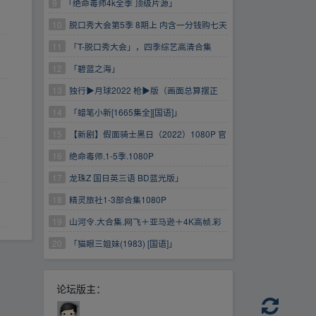
9
「绝命毒师4k全季 顶级片源」
10
脱口秀大会第5季 8期上 内含一分钱购七天
云盘会员(限时速领）
11
「T-脱口秀大会」，四季综艺高清合集
https://www.aliyundrive.com/s/xi5mvfa2cmV 一
12
「碧蓝之海」
分钱购买七天阿里云盘普...会员(限时速领）
13
独行▶月球2022 枪▶版（画面总算摆正
了）
14
「蜡笔小新[1665集全][国语]」
15
【新剧】假面骑士黑日（2022）1080P 官
方中字 全10集
16
绝命毒师.1-5季.1080P
17
龙珠Z 国日英三语 BD蓝光版」
18
精灵旅社1-3部合集1080P
19
山河令.大合集.网飞＋亚马逊＋4K高帧.彩
蛋.演唱会.花絮.番外.预告.片花.油管特别三集.剧
20
「猫眼三姐妹(1983) [国语]」
相关周边
论坛版主：