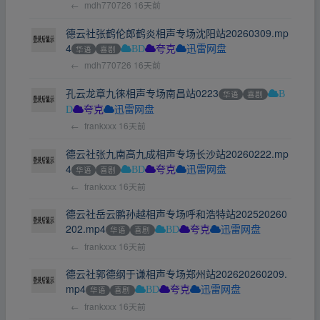
←
mdh770726
16天前
德云社张鹤伦郎鹤炎相声专场沈阳站20260309.mp
4
华语
喜剧
BD
夸克
迅雷网盘
←
mdh770726
16天前
孔云龙章九徕相声专场南昌站0223
华语
喜剧
B
D
夸克
迅雷网盘
←
frankxxx
16天前
德云社张九南高九成相声专场长沙站20260222.mp
4
华语
喜剧
BD
夸克
迅雷网盘
←
frankxxx
16天前
德云社岳云鹏孙越相声专场呼和浩特站202520260
202.mp4
华语
喜剧
BD
夸克
迅雷网盘
←
frankxxx
16天前
德云社郭德纲于谦相声专场郑州站202620260209.
mp4
华语
喜剧
BD
夸克
迅雷网盘
←
frankxxx
16天前