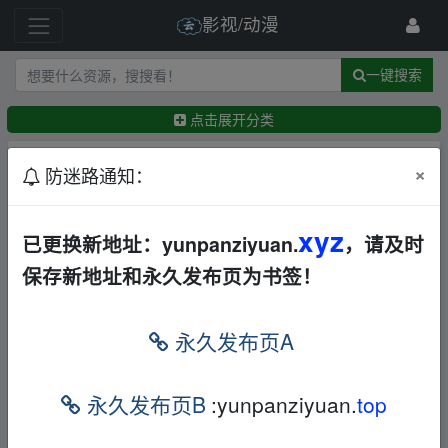
影视/动漫
一键搜索
点击展开分类
排序：
回帖时间
×
最新
精华
防迷路通知：
【电影】【国】驴得水（2016年，任素汐、阿如
xyz
已更换新地址：yunpanziyuan.
，请及时
那、大力）2G
华语
喜剧
夸克
保存新地址和永久发布页为书签！
Kelvinhou
10小时前
燃比娃[HD正式版]A.Story.About.Fire.2025.2160P
[3G]
永久发布页A
BD
夸克
JKYY
3天前
【地下交通站】【全集】【1080P】【国语中字】
永久发布页B
:yunpanziyuan.
top
【类型：剧情/喜剧】【珍藏版】
华语
香港
喜剧
其他
电视剧
夸克
迅雷网盘