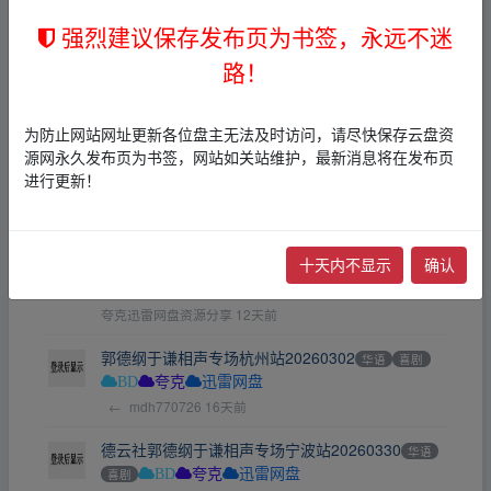
←
崔不凡
4天前
强烈建议保存发布页为书签，永远不迷
功夫瑜伽(2017)1080P国语中字[2.07G]
华语
喜剧
路！
动作
BD
Yuhina
10天前
为防止网站网址更新各位盘主无法及时访问，请尽快保存云盘资
《今晚正好》20262160P国语中字【以情感、激情
源网永久发布页为书签，网站如关站维护，最新消息将在发布页
戏为宣传卖点，马思纯美出新高度】[1.7GB]
华语
进行更新！
喜剧
爱情
夸克
jiwake
12天前
十天内不显示
确认
《朝花夕拾》[2024中国大陆剧情][佟小虎/韩三明]
[网盘云播][免费云播]
华语
喜剧
迅雷网盘
夸克迅雷网盘资源分享
12天前
郭德纲于谦相声专场杭州站20260302
华语
喜剧
BD
夸克
迅雷网盘
←
mdh770726
16天前
德云社郭德纲于谦相声专场宁波站20260330
华语
喜剧
BD
夸克
迅雷网盘