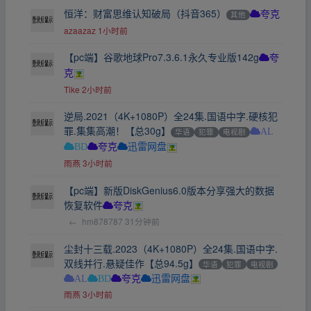
恒洋：财富思维认知破局（抖音365）
其他
夸克
azaazaz
1小时前
【pc端】谷歌地球Pro7.3.6.1永久专业版142g
夸
克
Tike
2小时前
逆局.2021（4K+1080P）全24集.国语中字.硬核犯
罪.集集高潮！【总30g】
华语
犯罪
电视剧
AL
BD
夸克
迅雷网盘
雨燕
3小时前
【pc端】新版DiskGenius6.0版本分享强大的数据
恢复软件
夸克
←
hm878787
31分钟前
尘封十三载.2023（4K+1080P）全24集.国语中字.
双线并行.悬疑佳作【总94.5g】
华语
犯罪
电视剧
AL
BD
夸克
迅雷网盘
雨燕
3小时前