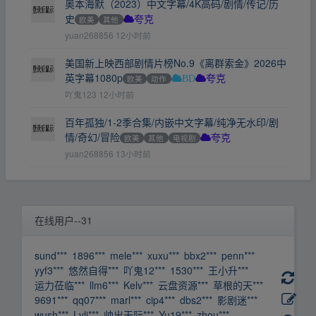
奥本海默（2023）中文字幕/4K高码/剧情/传记/历
史
欧美
其他
夸克
yuan268856
12小时前
美国新上映西部剧情片榜No.9《离群索金》2026中
英字幕1080p
欧美
动作
BD
夸克
吖鬼123
12小时前
百年孤独/1-2季合集/内嵌中文字幕/纯净无水印/剧
情/奇幻/冒险
欧美
其他
电视剧
夸克
yuan268856
13小时前
在线用户--31
sund***
1896***
mele***
xuxu***
bbx2***
penn***
yyf3***
悠然自得***
吖鬼12***
1530***
王小升***
运力莅临***
llm6***
Kelv***
云盘资源***
草根的天***
9691***
qq07***
marl***
cip4***
dbs2***
影剧迷***
wush***
Lvli***
帅出天际***
Yu19***
zhou***