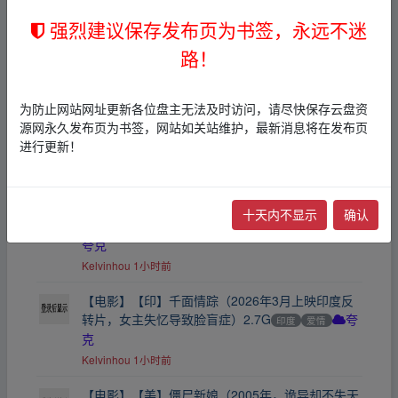
samadmin
2021-9-7
强烈建议保存发布页为书签，永远不迷
路！
2025新书200套红楼梦书单罗翔书单
其他
夸克
浊世浮萍
49分钟前
为防止网站网址更新各位盘主无法及时访问，请尽快保存云盘资
【英剧】去他妈的世界（2017-2019年，高分英
源网永久发布页为书签，网站如关站维护，最新消息将在发布页
剧，2季共16集全，豆瓣9.1）6G
欧美
电视剧
夸
进行更新！
克
Kelvinhou
1小时前
【电影】【美】睡梦医生（2019年恐怖电影，《闪
十天内不显示
确认
灵》的续作，导演剪辑加长版）3.1G
欧美
恐怖
夸克
Kelvinhou
1小时前
【电影】【印】千面情踪（2026年3月上映印度反
转片，女主失忆导致脸盲症）2.7G
印度
爱情
夸
克
Kelvinhou
1小时前
【电影】【美】僵尸新娘（2005年，诡异却不失天