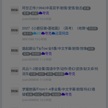
阿甘正传(1994)中英双字/剧情/爱情/励志
欧美
爱情
其他
夸克
yuan268856
10小时前
2027《小题狂做•基础篇》（高考）（地理1
音视频
电子书
BD
夸克
迅雷网盘
9691068
10小时前
踮起脚尖/TipToe/全5集/中文字幕/剧情/惊悚
欧美
其他
电视剧
夸克
yuan268856
11小时前
风云/1-2部全集/国语中字/动作/奇幻/武侠/赵文卓/何
润东
华语
动作
其他
电视剧
夸克
yuan268856
11小时前
梦魇绝镇/From/1-4季全集/中文字幕/剧情/科幻/悬
疑
欧美
科幻
其他
电视剧
夸克
yuan268856
12小时前