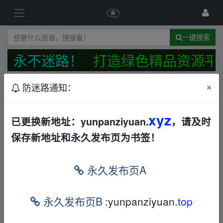
一键搜索
，永不迷路！
打造绿色精品资源平
×
防迷路通知：
发布规范
防迷路公告
最新
精华
xyz
软考、Python、JAVA、小学作文、TED演讲、科
已更换新地址：yunpanziyuan.
，请及时
幻世界等大合集
音视频
AL
保存新地址和永久发布页为书签！
freesp
2021-10-9
【长期分享】精选综艺|披荆斩棘的哥哥&央视等
永久发布页A
华语
其他
AL
dizun
2021-10-8
永久发布页B
:yunpanziyuan.
top
4K高清视频素材+AE+PR模板+3600套AE预设动画
包【WIN+MAC】需要的速度保存
音视频
AL