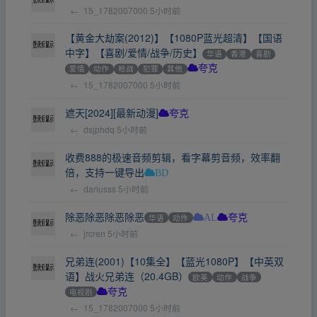
←
15_1782007000
5小时前
【黄金大劫案(2012)】【1080P蓝光超清】【国语
中字】【喜剧/爱情/战争/历史】
华语
香港
喜剧
爱情
动作
枪战
犯罪
其他
夸克
←
15_1782007000
5小时前
遮天[2024][最新动漫]
夸克
←
dsjphdq
5小时前
收费888的极速音频剪辑，看字幕剪音频，效率翻
倍，支持一键导出
BD
←
dariusss
5小时前
除恶除恶除恶除恶
华语
动作
AL
夸克
←
jrcren
5小时前
兄弟连(2001)【10集全】【蓝光1080P】【中英双
语】战火兄弟连（20.4GB）
欧美
动作
战争
电视剧
夸克
←
15_1782007000
5小时前