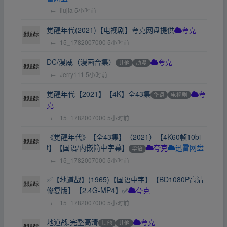
←
liujia
5小时前
觉醒年代(2021)【电视剧】夸克网盘提供
夸克
←
15_1782007000
5小时前
DC/漫威（漫画合集）
其他
动漫
夸克
←
Jerry111
5小时前
觉醒年代【2021】【4K】全43集
华语
电视剧
夸
克
←
15_1782007000
5小时前
《觉醒年代》【全43集】（2021）【4K60帧10bi
t】【国语/内嵌简中字幕】
华语
夸克
迅雷网盘
←
15_1782007000
5小时前
✅【地道战】(1965)【国语中字】【BD1080P高清
修复版】【2.4G-MP4】✅
夸克
←
15_1782007000
5小时前
地道战.完整高清
其他
其他
夸克