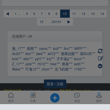
◀
1 ...
5
6
7
8
9
10
11
12
13
14
15
...33101
▶
在线用户--29
我_17***
雨燕***
namc***
bull***
linc***
MIFF***
du20***
fein***
jiwa***
a072***
我乘白鹤***
袋SU共***
kcis***
slim***
yyt1***
lrzj***
子不语g***
koux***
Z_17***
pick***
1513***
tree***
黑夜***
wrjh***
Abba***
吖鬼12***
zhon***
北飞的侯***
1760***
登录 / 注册
版权投诉说明
|
本站源码出售，请带
隐私政策 / Privacy Policy
|
分享，让
价邮箱联系，非诚勿扰！
资源更有价值！
Powered by
|
联系我们
百度统计
|
Processed:
, SQL:
云盘资源网
0.010
首页
分类
消息
我的
(Contact Us)：
|
感谢
恒创科技
赞助
7
siteone@qq.com