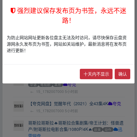
遮天【已更最新】【4k】中文字幕遮天遮天遮
夸
强烈建议保存发布页为书签，永远不迷
克
路！
←
dsjphdq
5小时前
【电视剧】觉醒年代（2021）全43集4K
夸克
为防止网站网址更新各位盘主无法及时访问，请尽快保存云盘资
←
15_1782007000
5小时前
源网永久发布页为书签，网站如关站维护，最新消息将在发布页
进行更新！
觉醒年代（2021） 4K高清.国语中字
欧美
科幻
夸克
←
15_1782007000
5小时前
十天内不显示
确认
觉醒年代(2021)全43集/国语中字/4K/剧情/历史
华语
电视剧
其他
夸克
←
15_1782007000
5小时前
【夸克网盘】觉醒年代（2021）全43集4K
夸克
←
15_1782007000
5小时前
哥斯拉哥斯拉🔥哥斯拉合集剧集/帝王计划：怪兽遗
产/附哥斯拉电影合集/1080P/4K🔥
欧美
动作
迅
雷网盘