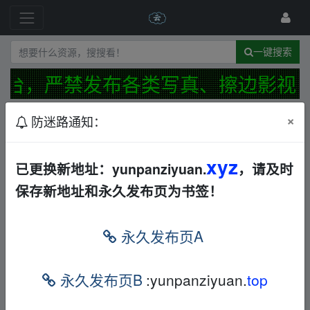
一键搜索
台，严禁发布各类写真、擦边影视及
×
防迷路通知：
发布规范
防迷路公告
最新
精华
xyz
哥斯拉大战金刚哥斯拉大战金刚哥
已更换新地址：yunpanziyuan.
，请及时
其他
其他
AL
夸克
保存新地址和永久发布页为书签！
←
liujia
5小时前
哥斯拉哥斯拉🔥【补链分享】
AL
永久发布页A
←
liujia
5小时前
🔥哥斯拉🔥哥斯拉🔥哥斯拉🔥哥斯拉
其他
恐怖
永久发布页B
:yunpanziyuan.
top
其他
AL
←
liujia
5小时前